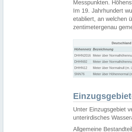
Messpunkten. Höhensy
Im 19. Jahrhundert wu
etabliert, an welchen 
zentimetergenau gem
Deutschland
Höhennetz
Bezeichnung
DHHN2016
Meter über Normalhöhennul
DHHN92
Meter über Normalhöhennul
DHHN12
Meter über Normalnull (m. 
SNN76
Meter über Höhennormal (m
Einzugsgebiet
Unter Einzugsgebiet v
unterirdisches Wasser
Allgemeine Bestandtei