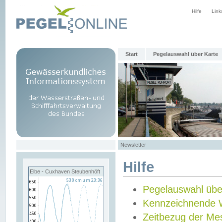
Hilfe
Link
Start
Pegelauswahl über Karte
Newsletter
Hilfe
Elbe - Cuxhaven Steubenhöft
Pegelauswahl übe
Kennzeichnende 
Zeitbezug der Me