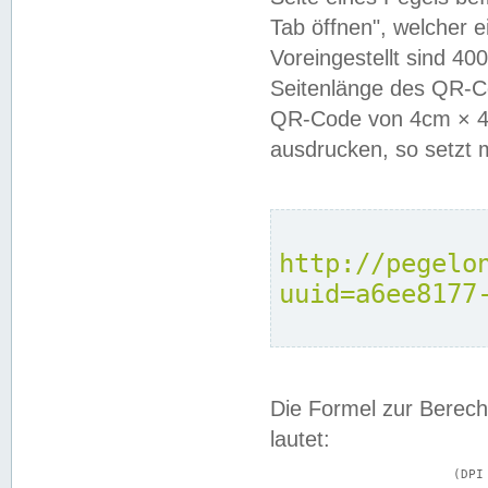
Tab öffnen", welcher 
Voreingestellt sind 4
Seitenlänge des QR-C
QR-Code von 4cm × 4c
ausdrucken, so setzt 
http://pegelo
uuid=a6ee8177
Die Formel zur Berech
lautet:
			(DPI × Druckkantenlänge in cm) ÷ 2,54 = Kantenlänge in Pixel
