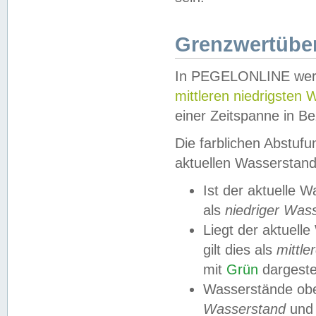
Grenzwertüber
In PEGELONLINE werde
mittleren niedrigsten
einer Zeitspanne in Be
Die farblichen Abstuf
aktuellen Wasserstand
Ist der aktuelle 
als
niedriger Was
Liegt der aktue
gilt dies als
mittle
mit
Grün
dargestel
Wasserstände obe
Wasserstand
und