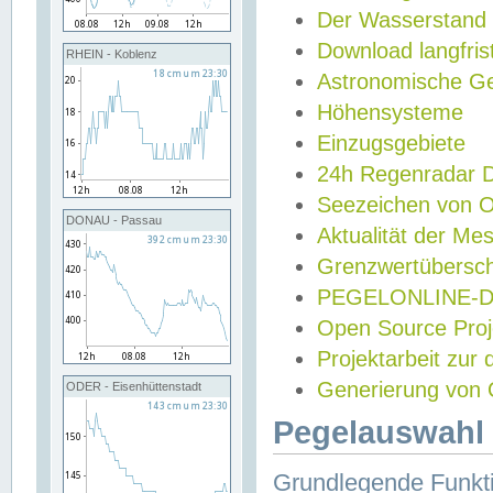
Der Wasserstand
Download langfris
RHEIN - Koblenz
Astronomische Gez
Höhensysteme
Einzugsgebiete
24h Regenradar
Seezeichen von 
DONAU - Passau
Aktualität der Me
Grenzwertübersch
PEGELONLINE-Di
Open Source Projek
Projektarbeit zur
Generierung von 
ODER - Eisenhüttenstadt
Pegelauswahl 
Grundlegende Funkti