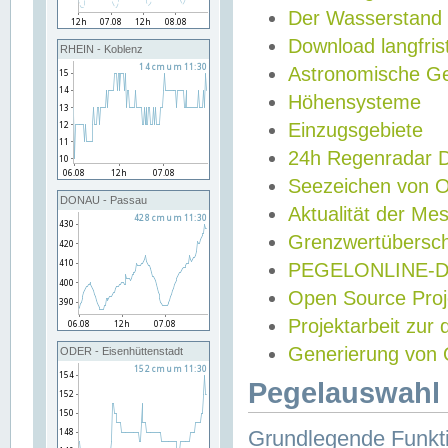
Der Wasserstand
Download langfris
RHEIN - Koblenz
Astronomische Gez
Höhensysteme
Einzugsgebiete
24h Regenradar
Seezeichen von 
DONAU - Passau
Aktualität der Me
Grenzwertübersch
PEGELONLINE-Di
Open Source Projek
Projektarbeit zur
Generierung von 
ODER - Eisenhüttenstadt
Pegelauswahl 
Grundlegende Funkti