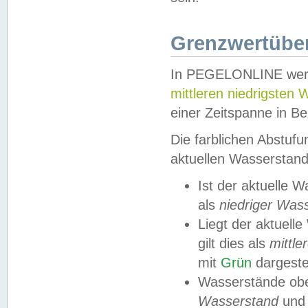
Grenzwertüber
In PEGELONLINE werde
mittleren niedrigsten
einer Zeitspanne in Be
Die farblichen Abstuf
aktuellen Wasserstand
Ist der aktuelle 
als
niedriger Was
Liegt der aktue
gilt dies als
mittle
mit
Grün
dargestel
Wasserstände obe
Wasserstand
und