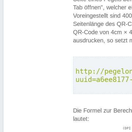
Tab öffnen", welcher 
Voreingestellt sind 4
Seitenlänge des QR-C
QR-Code von 4cm × 4c
ausdrucken, so setzt 
http://pegelo
uuid=a6ee8177
Die Formel zur Berech
lautet:
			(DPI × Druckkantenlänge in cm) ÷ 2,54 = Kantenlänge in Pixel
