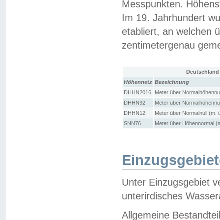
Messpunkten. Höhensy
Im 19. Jahrhundert wu
etabliert, an welchen 
zentimetergenau gem
Deutschland
Höhennetz
Bezeichnung
DHHN2016
Meter über Normalhöhennul
DHHN92
Meter über Normalhöhennul
DHHN12
Meter über Normalnull (m. 
SNN76
Meter über Höhennormal (m
Einzugsgebiet
Unter Einzugsgebiet v
unterirdisches Wasser
Allgemeine Bestandtei