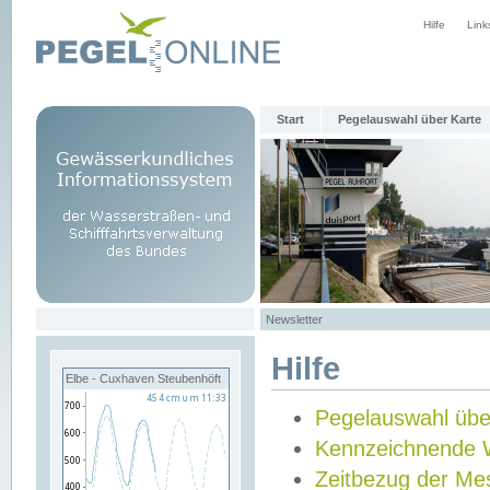
Hilfe
Link
Start
Pegelauswahl über Karte
Newsletter
Hilfe
Elbe - Cuxhaven Steubenhöft
Pegelauswahl übe
Kennzeichnende 
Zeitbezug der Me