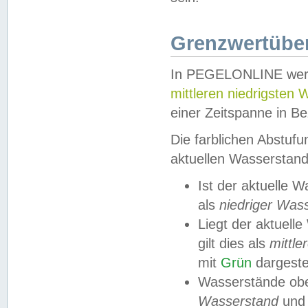
Grenzwertüber
In PEGELONLINE werde
mittleren niedrigsten
einer Zeitspanne in Be
Die farblichen Abstuf
aktuellen Wasserstand
Ist der aktuelle 
als
niedriger Was
Liegt der aktue
gilt dies als
mittle
mit
Grün
dargestel
Wasserstände obe
Wasserstand
und