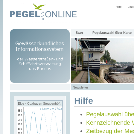
Hilfe
Link
Start
Pegelauswahl über Karte
Newsletter
Hilfe
Elbe - Cuxhaven Steubenhöft
Pegelauswahl übe
Kennzeichnende 
Zeitbezug der Me