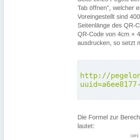
Tab öffnen", welcher 
Voreingestellt sind 4
Seitenlänge des QR-C
QR-Code von 4cm × 4c
ausdrucken, so setzt 
http://pegelo
uuid=a6ee8177
Die Formel zur Berech
lautet:
			(DPI × Druckkantenlänge in cm) ÷ 2,54 = Kantenlänge in Pixel
