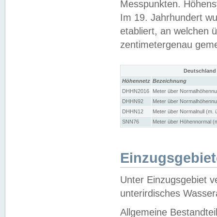
Messpunkten. Höhensy
Im 19. Jahrhundert wu
etabliert, an welchen 
zentimetergenau gem
Deutschland
Höhennetz
Bezeichnung
DHHN2016
Meter über Normalhöhennul
DHHN92
Meter über Normalhöhennul
DHHN12
Meter über Normalnull (m. 
SNN76
Meter über Höhennormal (m
Einzugsgebiet
Unter Einzugsgebiet v
unterirdisches Wasser
Allgemeine Bestandtei