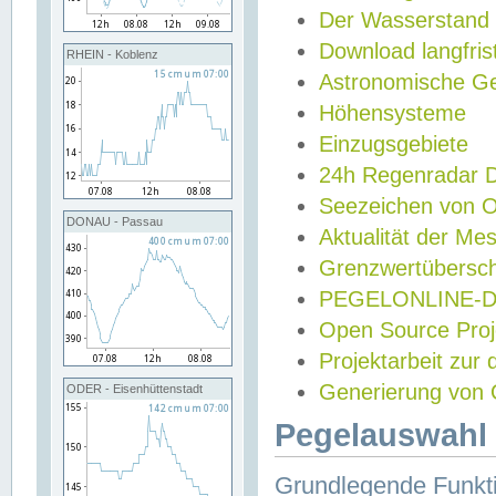
Der Wasserstand
Download langfris
RHEIN - Koblenz
Astronomische Gez
Höhensysteme
Einzugsgebiete
24h Regenradar
Seezeichen von 
DONAU - Passau
Aktualität der Me
Grenzwertübersch
PEGELONLINE-Di
Open Source Projek
Projektarbeit zur
Generierung von 
ODER - Eisenhüttenstadt
Pegelauswahl 
Grundlegende Funkti