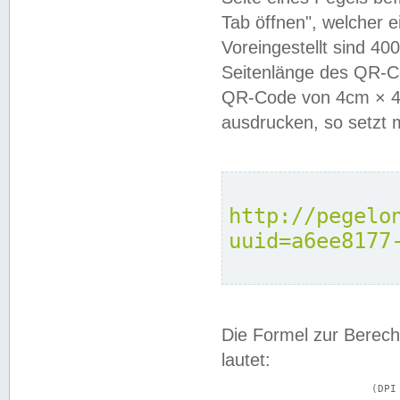
Tab öffnen", welcher 
Voreingestellt sind 4
Seitenlänge des QR-C
QR-Code von 4cm × 4c
ausdrucken, so setzt 
http://pegelo
uuid=a6ee8177
Die Formel zur Berech
lautet:
			(DPI × Druckkantenlänge in cm) ÷ 2,54 = Kantenlänge in Pixel
