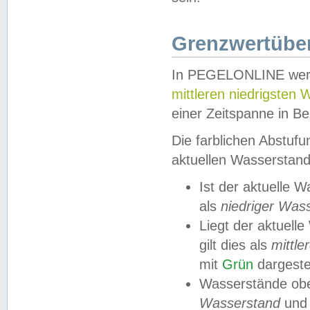
Grenzwertüber
In PEGELONLINE werde
mittleren niedrigsten
einer Zeitspanne in Be
Die farblichen Abstuf
aktuellen Wasserstand
Ist der aktuelle 
als
niedriger Was
Liegt der aktue
gilt dies als
mittle
mit
Grün
dargestel
Wasserstände obe
Wasserstand
und