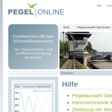
Hilfe
Link
Start
Pegelauswahl über Karte
Newsletter
Hilfe
Elbe - Cuxhaven Steubenhöft
Pegelauswahl übe
Kennzeichnende 
Zeitbezug der Me