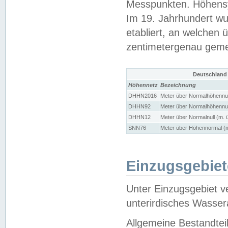
Messpunkten. Höhensy
Im 19. Jahrhundert wu
etabliert, an welchen 
zentimetergenau gem
Deutschland
Höhennetz
Bezeichnung
DHHN2016
Meter über Normalhöhennul
DHHN92
Meter über Normalhöhennul
DHHN12
Meter über Normalnull (m. 
SNN76
Meter über Höhennormal (m
Einzugsgebiet
Unter Einzugsgebiet v
unterirdisches Wasser
Allgemeine Bestandtei