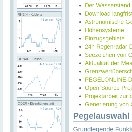
Der Wasserstand
Download langfris
RHEIN - Koblenz
Astronomische Gez
Höhensysteme
Einzugsgebiete
24h Regenradar
Seezeichen von 
DONAU - Passau
Aktualität der Me
Grenzwertübersch
PEGELONLINE-Di
Open Source Projek
Projektarbeit zur
Generierung von 
ODER - Eisenhüttenstadt
Pegelauswahl 
Grundlegende Funkti