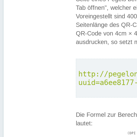
Tab öffnen", welcher 
Voreingestellt sind 4
Seitenlänge des QR-C
QR-Code von 4cm × 4c
ausdrucken, so setzt 
http://pegelo
uuid=a6ee8177
Die Formel zur Berech
lautet:
			(DPI × Druckkantenlänge in cm) ÷ 2,54 = Kantenlänge in Pixel
