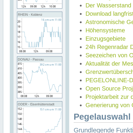
Der Wasserstand
Download langfris
RHEIN - Koblenz
Astronomische Gez
Höhensysteme
Einzugsgebiete
24h Regenradar
Seezeichen von 
DONAU - Passau
Aktualität der Me
Grenzwertübersch
PEGELONLINE-Di
Open Source Projek
Projektarbeit zur
Generierung von 
ODER - Eisenhüttenstadt
Pegelauswahl 
Grundlegende Funkti