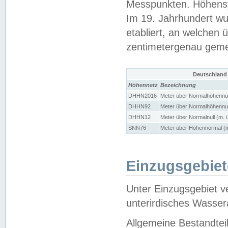
Messpunkten. Höhensy
Im 19. Jahrhundert wu
etabliert, an welchen 
zentimetergenau gem
Deutschland
Höhennetz
Bezeichnung
DHHN2016
Meter über Normalhöhennul
DHHN92
Meter über Normalhöhennul
DHHN12
Meter über Normalnull (m. 
SNN76
Meter über Höhennormal (m
Einzugsgebiet
Unter Einzugsgebiet v
unterirdisches Wasser
Allgemeine Bestandtei