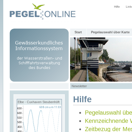
Hilfe
Link
Start
Pegelauswahl über Karte
Newsletter
Hilfe
Elbe - Cuxhaven Steubenhöft
Pegelauswahl übe
Kennzeichnende 
Zeitbezug der Me