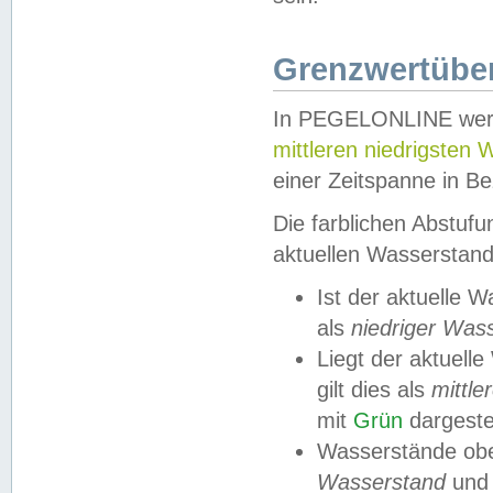
Grenzwertüber
In PEGELONLINE werde
mittleren niedrigsten
einer Zeitspanne in Be
Die farblichen Abstuf
aktuellen Wasserstand
Ist der aktuelle 
als
niedriger Was
Liegt der aktue
gilt dies als
mittle
mit
Grün
dargestel
Wasserstände obe
Wasserstand
und