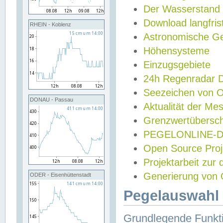
Der Wasserstand
Download langfris
RHEIN - Koblenz
Astronomische Gez
Höhensysteme
Einzugsgebiete
24h Regenradar
Seezeichen von 
DONAU - Passau
Aktualität der Me
Grenzwertübersch
PEGELONLINE-Di
Open Source Projek
Projektarbeit zur
Generierung von 
ODER - Eisenhüttenstadt
Pegelauswahl 
Grundlegende Funkti