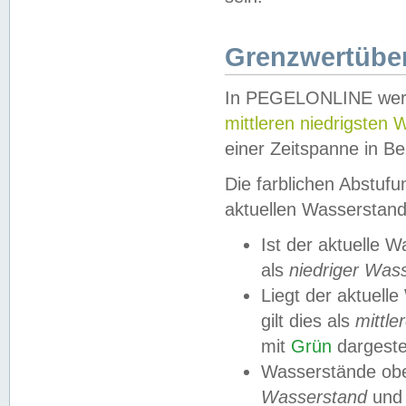
Grenzwertüber
In PEGELONLINE werde
mittleren niedrigsten
einer Zeitspanne in Be
Die farblichen Abstuf
aktuellen Wasserstand
Ist der aktuelle 
als
niedriger Was
Liegt der aktue
gilt dies als
mittle
mit
Grün
dargestel
Wasserstände obe
Wasserstand
und