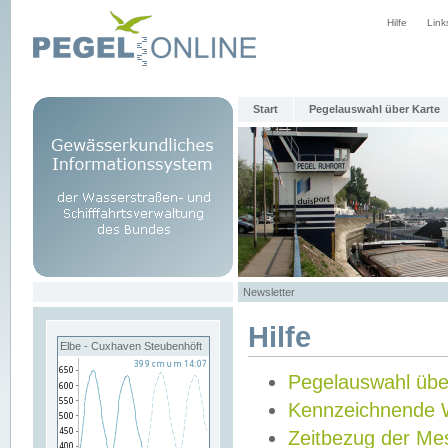
Hilfe
Link
Start
Pegelauswahl über Karte
Newsletter
Hilfe
Elbe - Cuxhaven Steubenhöft
Pegelauswahl übe
Kennzeichnende 
Zeitbezug der Me