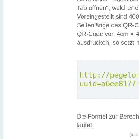
Tab öffnen", welcher 
Voreingestellt sind 4
Seitenlänge des QR-C
QR-Code von 4cm × 4c
ausdrucken, so setzt 
http://pegelo
uuid=a6ee8177
Die Formel zur Berech
lautet:
			(DPI × Druckkantenlänge in cm) ÷ 2,54 = Kantenlänge in Pixel
