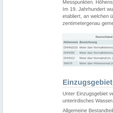
Messpunkten. Höhensy
Im 19. Jahrhundert wu
etabliert, an welchen 
zentimetergenau gem
Deutschland
Höhennetz
Bezeichnung
DHHN2016
Meter über Normalhöhennul
DHHN92
Meter über Normalhöhennul
DHHN12
Meter über Normalnull (m. 
SNN76
Meter über Höhennormal (m
Einzugsgebiet
Unter Einzugsgebiet v
unterirdisches Wasser
Allgemeine Bestandtei