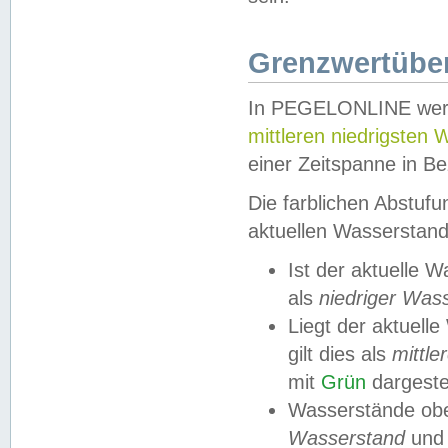
Grenzwertüber
In PEGELONLINE werde
mittleren niedrigsten
einer Zeitspanne in Be
Die farblichen Abstuf
aktuellen Wasserstand
Ist der aktuelle 
als
niedriger Was
Liegt der aktue
gilt dies als
mittle
mit
Grün
dargestel
Wasserstände obe
Wasserstand
und