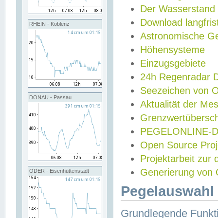
Der Wasserstand
Download langfris
RHEIN - Koblenz
Astronomische Gez
Höhensysteme
Einzugsgebiete
24h Regenradar
Seezeichen von 
DONAU - Passau
Aktualität der Me
Grenzwertübersch
PEGELONLINE-Di
Open Source Projek
Projektarbeit zur
Generierung von 
ODER - Eisenhüttenstadt
Pegelauswahl 
Grundlegende Funkti