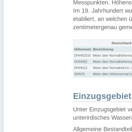
Messpunkten. Höhensy
Im 19. Jahrhundert wu
etabliert, an welchen 
zentimetergenau gem
Deutschland
Höhennetz
Bezeichnung
DHHN2016
Meter über Normalhöhennul
DHHN92
Meter über Normalhöhennul
DHHN12
Meter über Normalnull (m. 
SNN76
Meter über Höhennormal (m
Einzugsgebiet
Unter Einzugsgebiet v
unterirdisches Wasser
Allgemeine Bestandtei