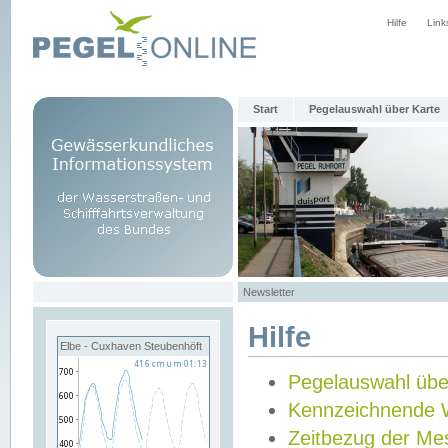
Hilfe
Link
Start
Pegelauswahl über Karte
Newsletter
Hilfe
Elbe - Cuxhaven Steubenhöft
Pegelauswahl übe
Kennzeichnende 
Zeitbezug der Me