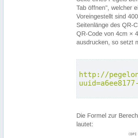
Tab öffnen", welcher 
Voreingestellt sind 4
Seitenlänge des QR-C
QR-Code von 4cm × 4c
ausdrucken, so setzt 
http://pegelo
uuid=a6ee8177
Die Formel zur Berech
lautet:
			(DPI × Druckkantenlänge in cm) ÷ 2,54 = Kantenlänge in Pixel
