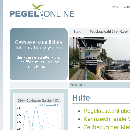
Hilfe
Link
Start
Pegelauswahl über Karte
Newsletter
Hilfe
Elbe - Cuxhaven Steubenhöft
Pegelauswahl übe
Kennzeichnende 
Zeitbezug der Me