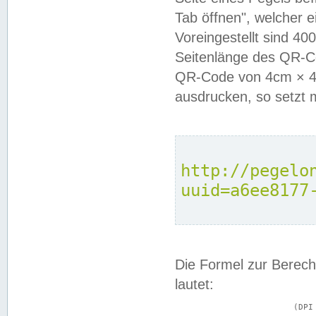
Tab öffnen", welcher 
Voreingestellt sind 4
Seitenlänge des QR-C
QR-Code von 4cm × 4c
ausdrucken, so setzt 
http://pegelo
uuid=a6ee8177
Die Formel zur Berech
lautet:
			(DPI × Druckkantenlänge in cm) ÷ 2,54 = Kantenlänge in Pixel
