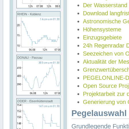
Der Wasserstand
Download langfris
RHEIN - Koblenz
Astronomische Gez
Höhensysteme
Einzugsgebiete
24h Regenradar
Seezeichen von 
DONAU - Passau
Aktualität der Me
Grenzwertübersch
PEGELONLINE-Di
Open Source Projek
Projektarbeit zur
Generierung von 
ODER - Eisenhüttenstadt
Pegelauswahl 
Grundlegende Funkti