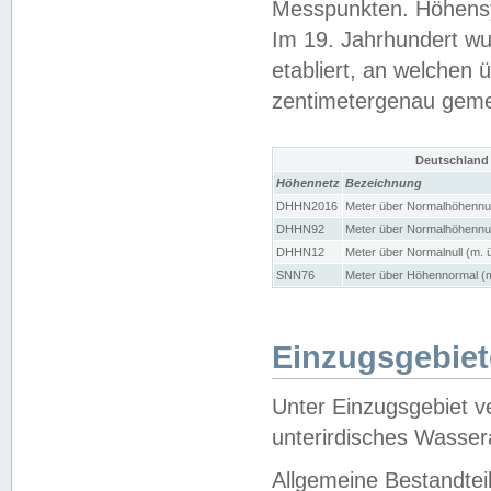
Messpunkten. Höhensy
Im 19. Jahrhundert wu
etabliert, an welchen 
zentimetergenau gem
Deutschland
Höhennetz
Bezeichnung
DHHN2016
Meter über Normalhöhennul
DHHN92
Meter über Normalhöhennul
DHHN12
Meter über Normalnull (m. 
SNN76
Meter über Höhennormal (m
Einzugsgebiet
Unter Einzugsgebiet v
unterirdisches Wasser
Allgemeine Bestandtei