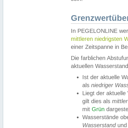
Grenzwertüber
In PEGELONLINE werde
mittleren niedrigsten
einer Zeitspanne in Be
Die farblichen Abstuf
aktuellen Wasserstand
Ist der aktuelle 
als
niedriger Was
Liegt der aktue
gilt dies als
mittle
mit
Grün
dargestel
Wasserstände obe
Wasserstand
und