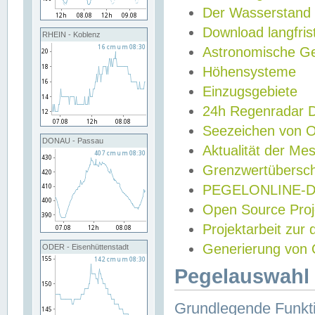
Der Wasserstand
Download langfris
RHEIN - Koblenz
Astronomische Gez
Höhensysteme
Einzugsgebiete
24h Regenradar
Seezeichen von 
DONAU - Passau
Aktualität der Me
Grenzwertübersch
PEGELONLINE-Di
Open Source Projek
Projektarbeit zur
Generierung von 
ODER - Eisenhüttenstadt
Pegelauswahl 
Grundlegende Funkti