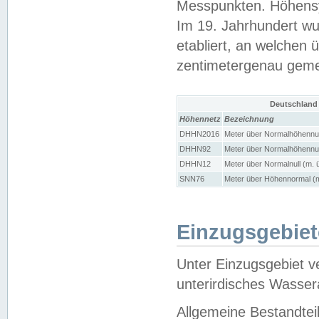
Messpunkten. Höhensy
Im 19. Jahrhundert wu
etabliert, an welchen 
zentimetergenau gem
Deutschland
Höhennetz
Bezeichnung
DHHN2016
Meter über Normalhöhennul
DHHN92
Meter über Normalhöhennul
DHHN12
Meter über Normalnull (m. 
SNN76
Meter über Höhennormal (m
Einzugsgebiet
Unter Einzugsgebiet v
unterirdisches Wasser
Allgemeine Bestandtei