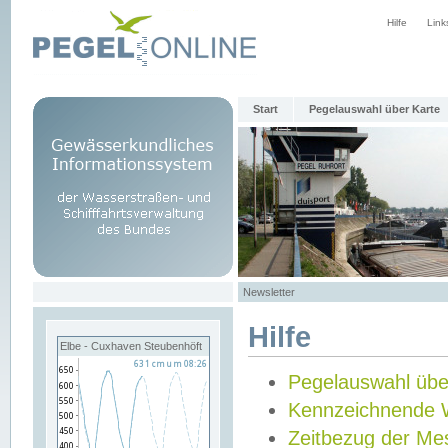
Hilfe
Link
Start
Pegelauswahl über Karte
Newsletter
Hilfe
Elbe - Cuxhaven Steubenhöft
Pegelauswahl übe
Kennzeichnende 
Zeitbezug der Me