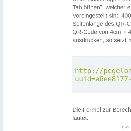
Tab öffnen", welcher 
Voreingestellt sind 4
Seitenlänge des QR-C
QR-Code von 4cm × 4c
ausdrucken, so setzt 
http://pegelo
uuid=a6ee8177
Die Formel zur Berech
lautet:
			(DPI × Druckkantenlänge in cm) ÷ 2,54 = Kantenlänge in Pixel
