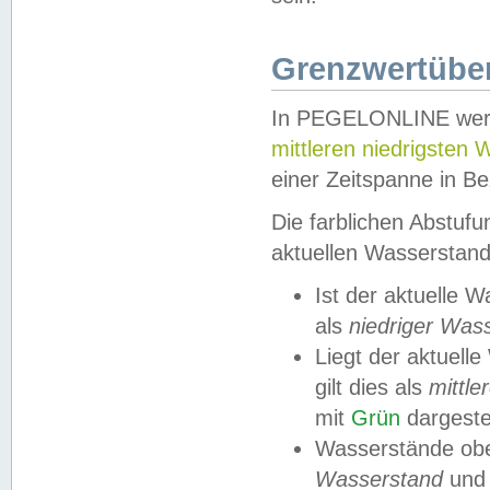
Grenzwertüber
In PEGELONLINE werde
mittleren niedrigsten
einer Zeitspanne in Be
Die farblichen Abstuf
aktuellen Wasserstand
Ist der aktuelle 
als
niedriger Was
Liegt der aktue
gilt dies als
mittle
mit
Grün
dargestel
Wasserstände obe
Wasserstand
und