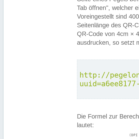
Tab öffnen", welcher 
Voreingestellt sind 4
Seitenlänge des QR-C
QR-Code von 4cm × 4c
ausdrucken, so setzt 
http://pegelo
uuid=a6ee8177
Die Formel zur Berech
lautet:
			(DPI × Druckkantenlänge in cm) ÷ 2,54 = Kantenlänge in Pixel
