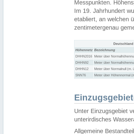
Messpunkten. Höhensy
Im 19. Jahrhundert wu
etabliert, an welchen 
zentimetergenau gem
Deutschland
Höhennetz
Bezeichnung
DHHN2016
Meter über Normalhöhennul
DHHN92
Meter über Normalhöhennul
DHHN12
Meter über Normalnull (m. 
SNN76
Meter über Höhennormal (m
Einzugsgebiet
Unter Einzugsgebiet v
unterirdisches Wasser
Allgemeine Bestandtei