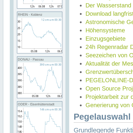
Der Wasserstand
Download langfris
RHEIN - Koblenz
Astronomische Gez
Höhensysteme
Einzugsgebiete
24h Regenradar
Seezeichen von 
DONAU - Passau
Aktualität der Me
Grenzwertübersch
PEGELONLINE-Di
Open Source Projek
Projektarbeit zur
Generierung von 
ODER - Eisenhüttenstadt
Pegelauswahl 
Grundlegende Funkti