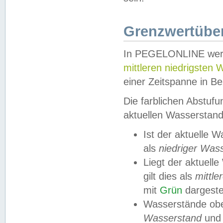
Grenzwertüber
In PEGELONLINE werde
mittleren niedrigsten
einer Zeitspanne in Be
Die farblichen Abstuf
aktuellen Wasserstand
Ist der aktuelle 
als
niedriger Was
Liegt der aktue
gilt dies als
mittle
mit
Grün
dargestel
Wasserstände obe
Wasserstand
und