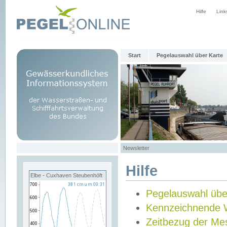
Hilfe
Link
Start
Pegelauswahl über Karte
Newsletter
Hilfe
Elbe - Cuxhaven Steubenhöft
Pegelauswahl übe
Kennzeichnende 
Zeitbezug der Me