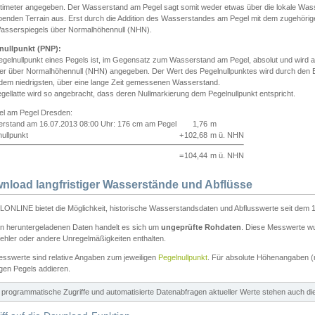
ntimeter angegeben. Der Wasserstand am Pegel sagt somit weder etwas über die lokale Wa
enden Terrain aus. Erst durch die Addition des Wasserstandes am Pegel mit dem zugehörig
asserspiegels über Normalhöhennull (NHN).
nullpunkt (PNP):
egelnullpunkt eines Pegels ist, im Gegensatz zum Wasserstand am Pegel, absolut und wir
ter über Normalhöhennull (NHN) angegeben. Der Wert des Pegelnullpunktes wird durch den Bet
 dem niedrigsten, über eine lange Zeit gemessenen Wasserstand.
gellatte wird so angebracht, dass deren Nullmarkierung dem Pegelnullpunkt entspricht.
iel am Pegel Dresden:
rstand am 16.07.2013 08:00 Uhr: 176 cm am Pegel
1,76
m
ullpunkt
+
102,68
m ü. NHN
=
104,44
m ü. NHN
nload langfristiger Wasserstände und Abflüsse
ONLINE bietet die Möglichkeit, historische Wasserstandsdaten und Abflusswerte seit dem 1
en heruntergeladenen Daten handelt es sich um
ungeprüfte Rohdaten
. Diese Messwerte wur
ehler oder andere Unregelmäßigkeiten enthalten.
esswerte sind relative Angaben zum jeweiligen
Pegelnullpunkt
. Für absolute Höhenangaben 
igen Pegels addieren.
ür programmatische Zugriffe und automatisierte Datenabfragen aktueller Werte stehen auch d