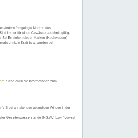
esländern festgelegte Marken des
Sind immer für einen Gewässerabschnitt gültig.
. Bei Erreichen dieser Marken (Hochwasser)
erabschnitt in Kraft bzw. werden bei
tem
. Siehe auch die Informationen zum
 (z.B bei anhaltenden ablandigen Winden in der
drigster Gezeitenwasserstande (NGzW) bzw. "Lowest