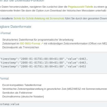
iff auf die Download-Funktion
e Daten herunterzuladen, navigieren Sie zunächst über die
Pegelauswahl-Tabelle
zu einem ge
datenseite finden Sie dann die Option zum Download der historischen Messdaten unterhalb
ne detaillierte
Schritt-für-Schritt-Anleitung mit Screenshots
führt Sie durch den gesamten Down
ügbare Datenformate
-Format
Strukturiertes Datenformat für programmatische Verarbeitung
Zeitstempel im
ISO 8601-Format
↗
mit vollständigen Zeitzoneninformation (Offset von 
Dezimalpunkt als Trennzeichen
"timestamp":"2000-01-01T01:00:00+01:00","value":646},

"timestamp":"2000-01-01T01:15:00+01:00","value":646},

"timestamp":"2000-01-01T01:30:00+01:00","value":645}

Format
Excel-kompatibles Tabellenformat
Vereinfachte Zeitstempeldarstellung in gesetzlicher Zeit (MEZ/MESZ mit Sommerzeitumstel
Semikolon als Feldtrenner
Dezimalkomma (deutsche Notation)
estamp;value
