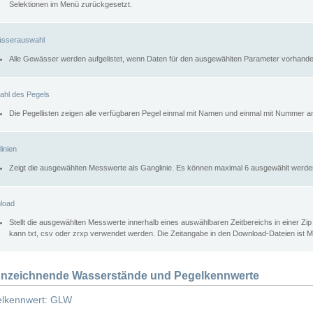
Selektionen im Menü zurückgesetzt.
sserauswahl
Alle Gewässer werden aufgelistet, wenn Daten für den ausgewählten Parameter vorhande
ahl des Pegels
Die Pegellisten zeigen alle verfügbaren Pegel einmal mit Namen und einmal mit Nummer a
inien
Zeigt die ausgewählten Messwerte als Ganglinie. Es können maximal 6 ausgewählt werde
load
Stellt die ausgewählten Messwerte innerhalb eines auswählbaren Zeitbereichs in einer Zi
kann txt, csv oder zrxp verwendet werden. Die Zeitangabe in den Download-Dateien ist 
nzeichnende Wasserstände und Pegelkennwerte
lkennwert: GLW