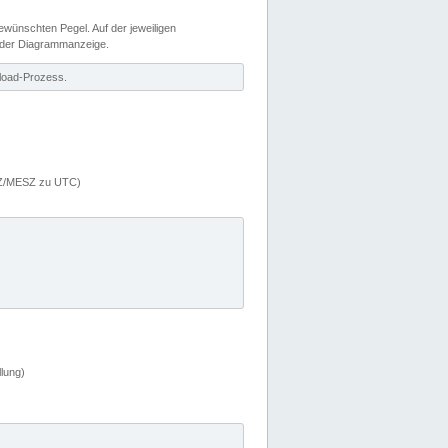
wünschten Pegel. Auf der jeweiligen
 der Diagrammanzeige.
load-Prozess.
MEZ/MESZ zu UTC)
lung)