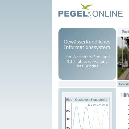
Start
Newsle
Hilf
Elbe - Cuxhaven Steubenhöft