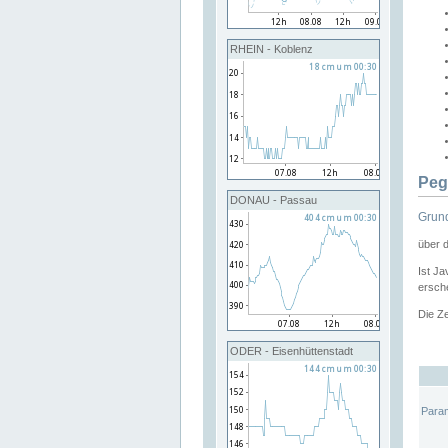
RHEIN - Koblenz
Peg
DONAU - Passau
Grund
über 
Ist Ja
ersche
Die Ze
ODER - Eisenhüttenstadt
Para