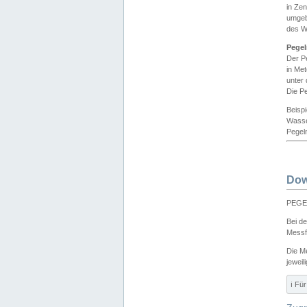
in Ze
umgeb
des W
Pegel
Der P
in Me
unter
Die Pe
Beisp
Wasse
Pegeln
Dow
PEGEL
Bei d
Messf
Die M
jeweil
ℹ️ F