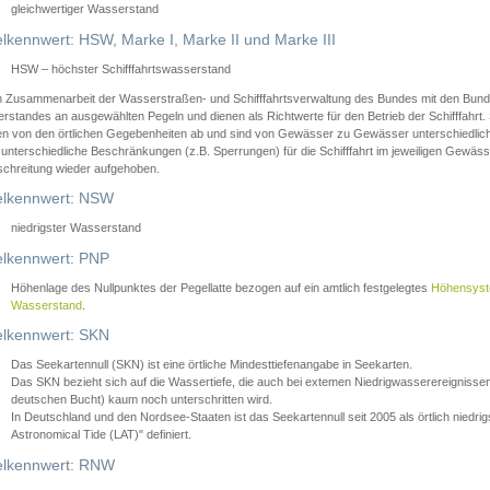
gleichwertiger Wasserstand
lkennwert: HSW, Marke I, Marke II und Marke III
HSW – höchster Schifffahrtswasserstand
in Zusammenarbeit der Wasserstraßen- und Schifffahrtsverwaltung des Bundes mit den Bund
standes an ausgewählten Pegeln und dienen als Richtwerte für den Betrieb der Schifffahrt. 
n von den örtlichen Gegebenheiten ab und sind von Gewässer zu Gewässer unterschiedlich
 unterschiedliche Beschränkungen (z.B. Sperrungen) für die Schifffahrt im jeweiligen Gewäss
schreitung wieder aufgehoben.
lkennwert: NSW
niedrigster Wasserstand
lkennwert: PNP
Höhenlage des Nullpunktes der Pegellatte bezogen auf ein amtlich festgelegtes
Höhensys
Wasserstand
.
lkennwert: SKN
Das Seekartennull (SKN) ist eine örtliche Mindesttiefenangabe in Seekarten.
Das SKN bezieht sich auf die Wassertiefe, die auch bei extemen Niedrigwasserereignissen
deutschen Bucht) kaum noch unterschritten wird.
In Deutschland und den Nordsee-Staaten ist das Seekartennull seit 2005 als örtlich nie
Astronomical Tide (LAT)" definiert.
lkennwert: RNW