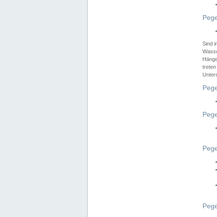
Pege
Sind 
Wasser
Hänge
treten
Unter
Pege
Pege
Pege
Pege