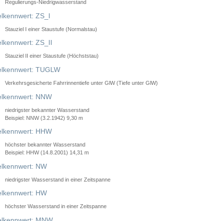
Regulierungs-Niedrigwasserstand
lkennwert: ZS_I
Stauziel I einer Staustufe (Normalstau)
lkennwert: ZS_II
Stauziel II einer Staustufe (Höchststau)
elkennwert: TUGLW
Verkehrsgesicherte Fahrrinnentiefe unter GlW (Tiefe unter GlW)
lkennwert: NNW
niedrigster bekannter Wasserstand
Beispiel: NNW (3.2.1942) 9,30 m
lkennwert: HHW
höchster bekannter Wasserstand
Beispiel: HHW (14.8.2001) 14,31 m
lkennwert: NW
niedrigster Wasserstand in einer Zeitspanne
lkennwert: HW
höchster Wasserstand in einer Zeitspanne
elkennwert: MNW