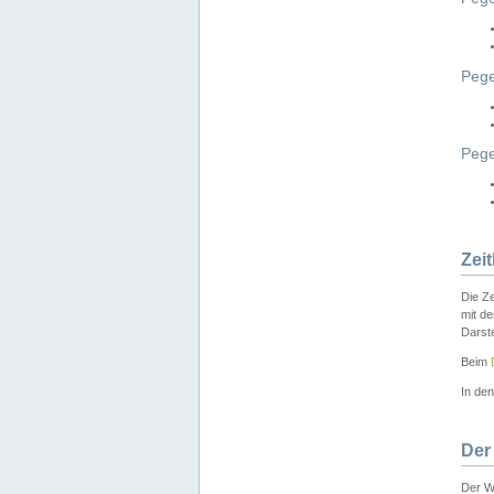
Pege
Peg
Zei
Die Ze
mit d
Darst
Beim
In de
Der
Der W