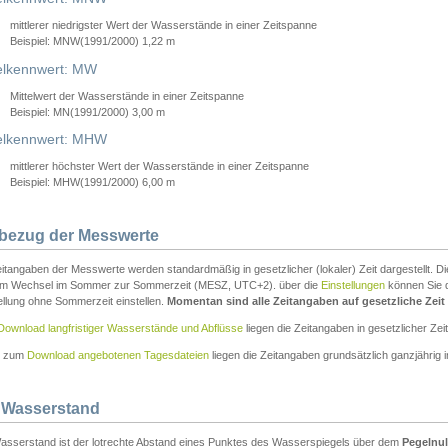
mittlerer niedrigster Wert der Wasserstände in einer Zeitspanne
Beispiel: MNW(1991/2000) 1,22 m
lkennwert: MW
Mittelwert der Wasserstände in einer Zeitspanne
Beispiel: MN(1991/2000) 3,00 m
elkennwert: MHW
mittlerer höchster Wert der Wasserstände in einer Zeitspanne
Beispiel: MHW(1991/2000) 6,00 m
tbezug der Messwerte
itangaben der Messwerte werden standardmäßig in gesetzlicher (lokaler) Zeit dargestellt. D
em Wechsel im Sommer zur Sommerzeit (MESZ, UTC+2). über die
Einstellungen
können Sie d
ellung ohne Sommerzeit einstellen.
Momentan sind alle Zeitangaben auf gesetzliche Zeit e
Download langfristiger Wasserstände und Abflüsse
liegen die Zeitangaben in gesetzlicher Zeit
n zum
Download angebotenen Tagesdateien
liegen die Zeitangaben grundsätzlich ganzjährig in
 Wasserstand
asserstand ist der lotrechte Abstand eines Punktes des Wasserspiegels über dem
Pegelnul