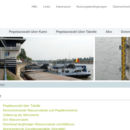
Hilfe
Links
Impressum
Nutzungsbedingungen
Datenschutz
Pegelauswahl über Karte
Pegelauswahl über Tabelle
Abo
Down
tter
e
Pegelauswahl über Tabelle
Kennzeichnende Wasserstände und Pegelkennwerte
Zeitbezug der Messwerte
Der Wasserstand
Download langfristiger Wasserstände und Abflüsse
Astronomische Gezeitenganglinie (Astrotide)