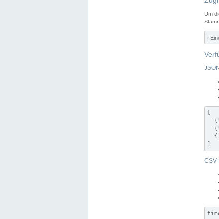
Zugr
Um di
Stamm
ℹ️ Ei
Verf
JSON
[

  {
  {
  {
]
CSV-
tim