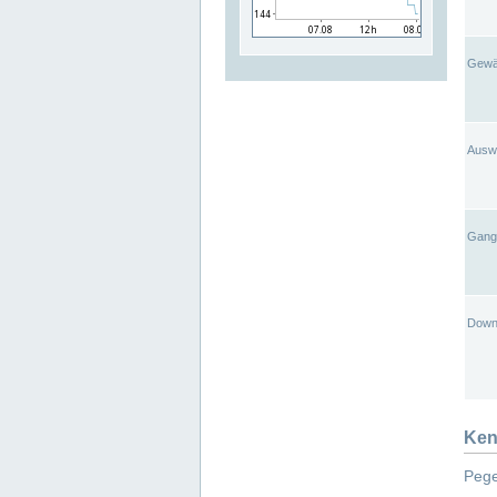
Gewä
Ausw
Gangl
Down
Ken
Pege