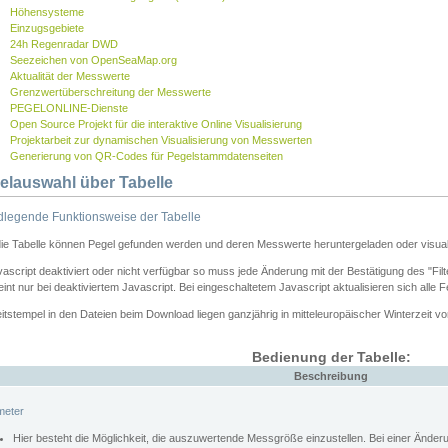
Höhensysteme
Einzugsgebiete
24h Regenradar DWD
Seezeichen von OpenSeaMap.org
Aktualität der Messwerte
Grenzwertüberschreitung der Messwerte
PEGELONLINE-Dienste
Open Source Projekt für die interaktive Online Visualisierung
Projektarbeit zur dynamischen Visualisierung von Messwerten
Generierung von QR-Codes für Pegelstammdatenseiten
elauswahl über Tabelle
legende Funktionsweise der Tabelle
die Tabelle können Pegel gefunden werden und deren Messwerte heruntergeladen oder visuali
vascript deaktiviert oder nicht verfügbar so muss jede Änderung mit der Bestätigung des "Filt
int nur bei deaktiviertem Javascript. Bei eingeschaltetem Javascript aktualisieren sich alle 
itstempel in den Dateien beim Download liegen ganzjährig in mitteleuropäischer Winterzeit vo
Bedienung der Tabelle:
Beschreibung
meter
Hier besteht die Möglichkeit, die auszuwertende Messgröße einzustellen. Bei einer Ände