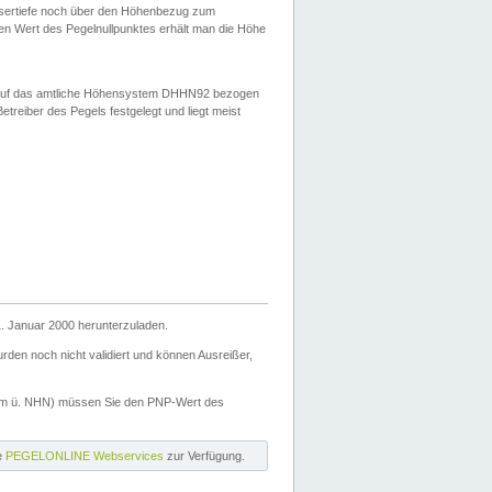
ssertiefe noch über den Höhenbezug zum
en Wert des Pegelnullpunktes erhält man die Höhe
d auf das amtliche Höhensystem DHHN92 bezogen
reiber des Pegels festgelegt und liegt meist
. Januar 2000 herunterzuladen.
den noch nicht validiert und können Ausreißer,
(m ü. NHN) müssen Sie den PNP-Wert des
ie
PEGELONLINE Webservices
zur Verfügung.