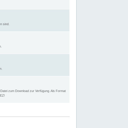
n sind.
n.
n.
p Datei zum Download zur Verfügung. Als Format
MEZ!