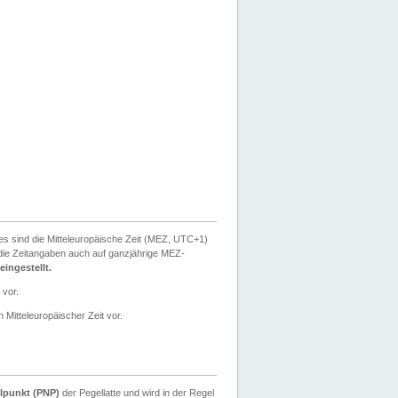
ies sind die Mitteleuropäische Zeit (MEZ, UTC+1)
ie Zeitangaben auch auf ganzjährige MEZ-
ingestellt.
 vor.
 Mitteleuropäischer Zeit vor.
lpunkt (PNP)
der Pegellatte und wird in der Regel