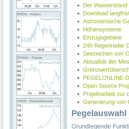
Der Wasserstand
Download langfris
RHEIN - Koblenz
Astronomische Gez
Höhensysteme
Einzugsgebiete
24h Regenradar
Seezeichen von 
DONAU - Passau
Aktualität der Me
Grenzwertübersch
PEGELONLINE-Di
Open Source Projek
Projektarbeit zur
Generierung von 
ODER - Eisenhüttenstadt
Pegelauswahl 
Grundlegende Funkti