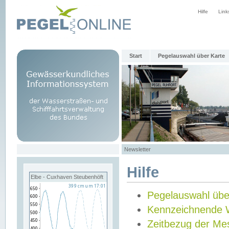
Hilfe
Link
Start
Pegelauswahl über Karte
Newsletter
Hilfe
Elbe - Cuxhaven Steubenhöft
Pegelauswahl übe
Kennzeichnende 
Zeitbezug der Me