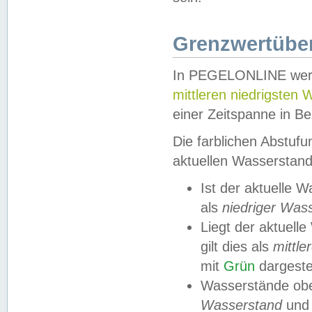
Grenzwertüber
In PEGELONLINE werde
mittleren niedrigsten
einer Zeitspanne in Be
Die farblichen Abstuf
aktuellen Wasserstand
Ist der aktuelle 
als
niedriger Was
Liegt der aktue
gilt dies als
mittle
mit
Grün
dargestel
Wasserstände obe
Wasserstand
und