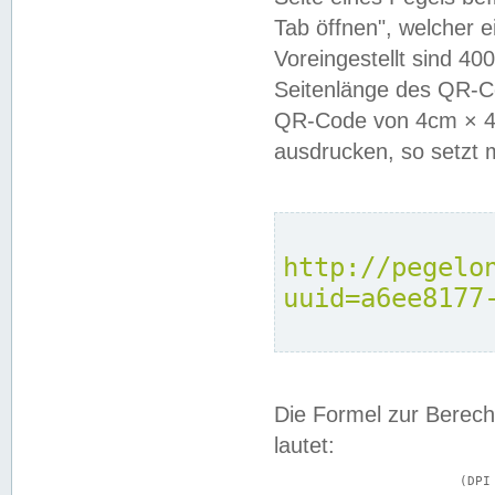
Tab öffnen", welcher 
Voreingestellt sind 4
Seitenlänge des QR-C
QR-Code von 4cm × 4c
ausdrucken, so setzt 
http://pegelo
uuid=a6ee8177
Die Formel zur Berech
lautet:
			(DPI × Druckkantenlänge in cm) ÷ 2,54 = Kantenlänge in Pixel
