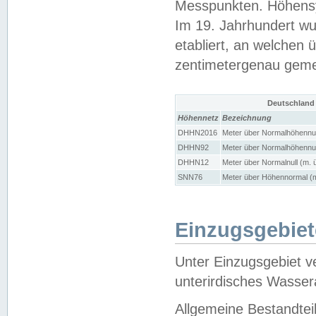
Messpunkten. Höhensy
Im 19. Jahrhundert wu
etabliert, an welchen 
zentimetergenau gem
Deutschland
Höhennetz
Bezeichnung
DHHN2016
Meter über Normalhöhennul
DHHN92
Meter über Normalhöhennul
DHHN12
Meter über Normalnull (m. 
SNN76
Meter über Höhennormal (m
Einzugsgebiet
Unter Einzugsgebiet v
unterirdisches Wasser
Allgemeine Bestandtei