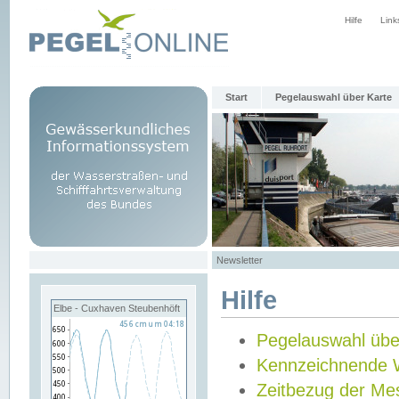
Hilfe
Link
Start
Pegelauswahl über Karte
Newsletter
Hilfe
Elbe - Cuxhaven Steubenhöft
Pegelauswahl übe
Kennzeichnende 
Zeitbezug der Me