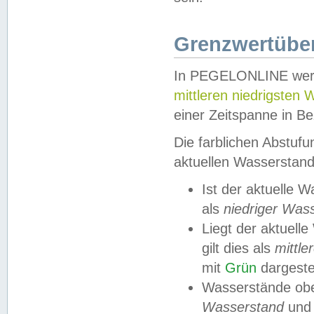
Grenzwertüber
In PEGELONLINE werde
mittleren niedrigsten
einer Zeitspanne in Be
Die farblichen Abstuf
aktuellen Wasserstand
Ist der aktuelle 
als
niedriger Was
Liegt der aktue
gilt dies als
mittle
mit
Grün
dargestel
Wasserstände obe
Wasserstand
und