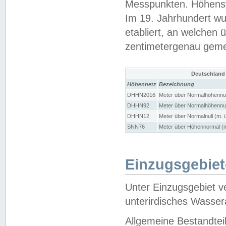
Messpunkten. Höhensy
Im 19. Jahrhundert wu
etabliert, an welchen 
zentimetergenau gem
Deutschland
Höhennetz
Bezeichnung
DHHN2016
Meter über Normalhöhennul
DHHN92
Meter über Normalhöhennul
DHHN12
Meter über Normalnull (m. 
SNN76
Meter über Höhennormal (m
Einzugsgebiet
Unter Einzugsgebiet v
unterirdisches Wasser
Allgemeine Bestandtei