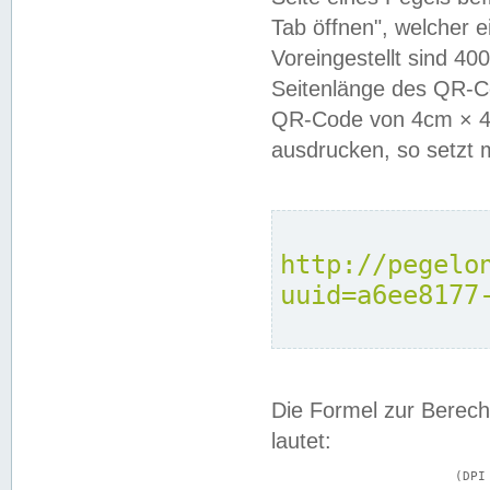
Tab öffnen", welcher 
Voreingestellt sind 4
Seitenlänge des QR-C
QR-Code von 4cm × 4c
ausdrucken, so setzt 
http://pegelo
uuid=a6ee8177
Die Formel zur Berech
lautet:
			(DPI × Druckkantenlänge in cm) ÷ 2,54 = Kantenlänge in Pixel
