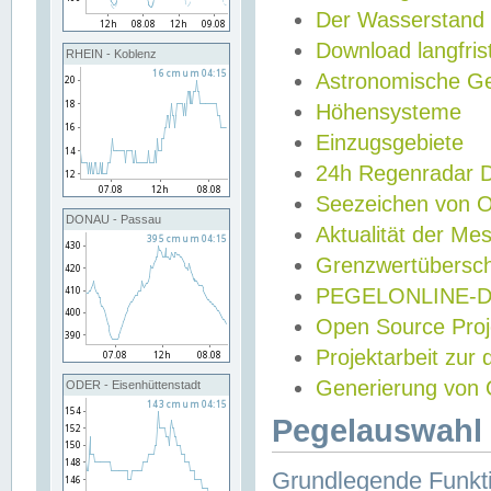
Der Wasserstand
Download langfris
RHEIN - Koblenz
Astronomische Gez
Höhensysteme
Einzugsgebiete
24h Regenradar
Seezeichen von 
DONAU - Passau
Aktualität der Me
Grenzwertübersch
PEGELONLINE-Di
Open Source Projek
Projektarbeit zur
Generierung von 
ODER - Eisenhüttenstadt
Pegelauswahl 
Grundlegende Funkti