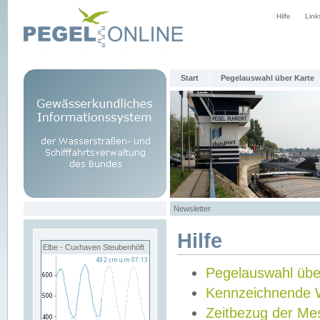
Hilfe
Link
Start
Pegelauswahl über Karte
Newsletter
Hilfe
Elbe - Cuxhaven Steubenhöft
Pegelauswahl übe
Kennzeichnende 
Zeitbezug der Me