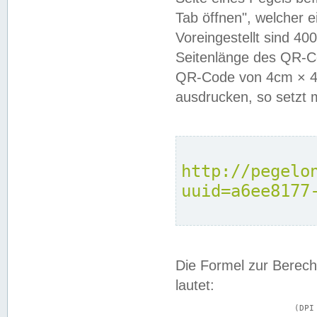
Tab öffnen", welcher 
Voreingestellt sind 4
Seitenlänge des QR-C
QR-Code von 4cm × 4c
ausdrucken, so setzt 
http://pegelo
uuid=a6ee8177
Die Formel zur Berech
lautet:
			(DPI × Druckkantenlänge in cm) ÷ 2,54 = Kantenlänge in Pixel
