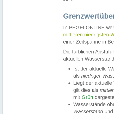
Grenzwertüber
In PEGELONLINE werde
mittleren niedrigsten
einer Zeitspanne in Be
Die farblichen Abstuf
aktuellen Wasserstand
Ist der aktuelle 
als
niedriger Was
Liegt der aktue
gilt dies als
mittle
mit
Grün
dargestel
Wasserstände obe
Wasserstand
und