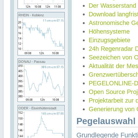
Der Wasserstand
Download langfris
RHEIN - Koblenz
Astronomische Gez
Höhensysteme
Einzugsgebiete
24h Regenradar
Seezeichen von 
DONAU - Passau
Aktualität der Me
Grenzwertübersch
PEGELONLINE-Di
Open Source Projek
Projektarbeit zur
Generierung von 
ODER - Eisenhüttenstadt
Pegelauswahl 
Grundlegende Funkti