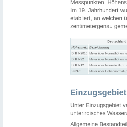
Messpunkten. Höhensy
Im 19. Jahrhundert wu
etabliert, an welchen 
zentimetergenau gem
Deutschland
Höhennetz
Bezeichnung
DHHN2016
Meter über Normalhöhennul
DHHN92
Meter über Normalhöhennul
DHHN12
Meter über Normalnull (m. 
SNN76
Meter über Höhennormal (m
Einzugsgebiet
Unter Einzugsgebiet v
unterirdisches Wasser
Allgemeine Bestandtei