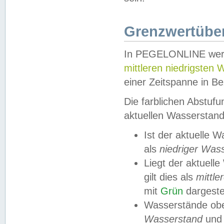
Grenzwertüber
In PEGELONLINE werde
mittleren niedrigsten
einer Zeitspanne in Be
Die farblichen Abstuf
aktuellen Wasserstand
Ist der aktuelle 
als
niedriger Was
Liegt der aktue
gilt dies als
mittle
mit
Grün
dargestel
Wasserstände obe
Wasserstand
und