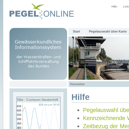
Hilfe
Link
Start
Pegelauswahl über Karte
Newsletter
Hilfe
Elbe - Cuxhaven Steubenhöft
Pegelauswahl übe
Kennzeichnende 
Zeitbezug der Me