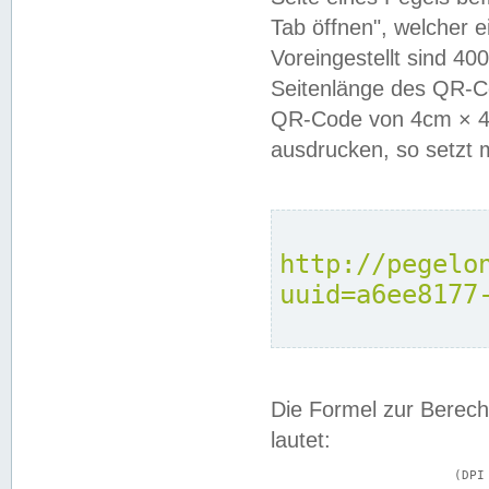
Tab öffnen", welcher 
Voreingestellt sind 4
Seitenlänge des QR-C
QR-Code von 4cm × 4c
ausdrucken, so setzt 
http://pegelo
uuid=a6ee8177
Die Formel zur Berech
lautet:
			(DPI × Druckkantenlänge in cm) ÷ 2,54 = Kantenlänge in Pixel
