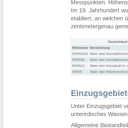
Messpunkten. Höhensy
Im 19. Jahrhundert wu
etabliert, an welchen 
zentimetergenau gem
Deutschland
Höhennetz
Bezeichnung
DHHN2016
Meter über Normalhöhennul
DHHN92
Meter über Normalhöhennul
DHHN12
Meter über Normalnull (m. 
SNN76
Meter über Höhennormal (m
Einzugsgebiet
Unter Einzugsgebiet v
unterirdisches Wasser
Allgemeine Bestandtei