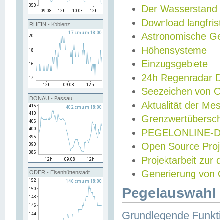
Der Wasserstand
Download langfris
RHEIN - Koblenz
Astronomische Gez
Höhensysteme
Einzugsgebiete
24h Regenradar
Seezeichen von 
DONAU - Passau
Aktualität der Me
Grenzwertübersch
PEGELONLINE-Di
Open Source Projek
Projektarbeit zur
Generierung von 
ODER - Eisenhüttenstadt
Pegelauswahl 
Grundlegende Funkti