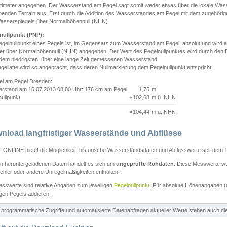
ntimeter angegeben. Der Wasserstand am Pegel sagt somit weder etwas über die lokale Wa
enden Terrain aus. Erst durch die Addition des Wasserstandes am Pegel mit dem zugehörig
asserspiegels über Normalhöhennull (NHN).
nullpunkt (PNP):
egelnullpunkt eines Pegels ist, im Gegensatz zum Wasserstand am Pegel, absolut und wir
ter über Normalhöhennull (NHN) angegeben. Der Wert des Pegelnullpunktes wird durch den Bet
 dem niedrigsten, über eine lange Zeit gemessenen Wasserstand.
gellatte wird so angebracht, dass deren Nullmarkierung dem Pegelnullpunkt entspricht.
iel am Pegel Dresden:
rstand am 16.07.2013 08:00 Uhr: 176 cm am Pegel
1,76
m
ullpunkt
+
102,68
m ü. NHN
=
104,44
m ü. NHN
nload langfristiger Wasserstände und Abflüsse
ONLINE bietet die Möglichkeit, historische Wasserstandsdaten und Abflusswerte seit dem 1
en heruntergeladenen Daten handelt es sich um
ungeprüfte Rohdaten
. Diese Messwerte wur
ehler oder andere Unregelmäßigkeiten enthalten.
esswerte sind relative Angaben zum jeweiligen
Pegelnullpunkt
. Für absolute Höhenangaben 
igen Pegels addieren.
ür programmatische Zugriffe und automatisierte Datenabfragen aktueller Werte stehen auch d