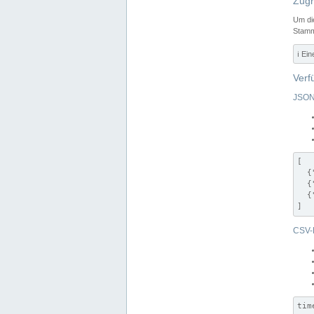
Zugr
Um di
Stamm
ℹ️ Ei
Verf
JSON
[

  {
  {
  {
]
CSV-
tim