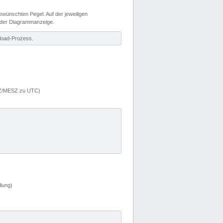
wünschten Pegel. Auf der jeweiligen
 der Diagrammanzeige.
load-Prozess.
MEZ/MESZ zu UTC)
lung)