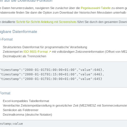
iff auf die Download-Funktion
e Daten herunterzuladen, navigieren Sie zunächst über die
Pegelauswahl-Tabelle
zu einem ge
datenseite finden Sie dann die Option zum Download der historischen Messdaten unterhalb
ne detaillierte
Schritt-für-Schritt-Anleitung mit Screenshots
führt Sie durch den gesamten Down
ügbare Datenformate
-Format
Strukturiertes Datenformat für programmatische Verarbeitung
Zeitstempel im
ISO 8601-Format
↗
mit vollständigen Zeitzoneninformation (Offset von 
Dezimalpunkt als Trennzeichen
"timestamp":"2000-01-01T01:00:00+01:00","value":646},

"timestamp":"2000-01-01T01:15:00+01:00","value":646},

"timestamp":"2000-01-01T01:30:00+01:00","value":645}

Format
Excel-kompatibles Tabellenformat
Vereinfachte Zeitstempeldarstellung in gesetzlicher Zeit (MEZ/MESZ mit Sommerzeitumstel
Semikolon als Feldtrenner
Dezimalkomma (deutsche Notation)
estamp;value
