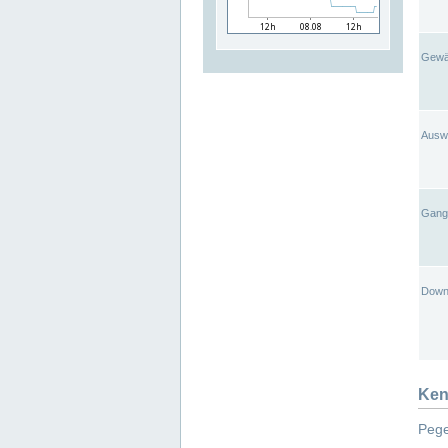
Gewä
Ausw
Gangl
Down
Ken
Pege