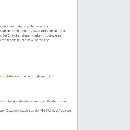
esländern festgelegte Marken des
Sind immer für einen Gewässerabschnitt gültig.
. Bei Erreichen dieser Marken (Hochwasser)
erabschnitt in Kraft bzw. werden bei
tem
. Siehe auch die Informationen zum
 (z.B bei anhaltenden ablandigen Winden in der
drigster Gezeitenwasserstande (NGzW) bzw. "Lowest