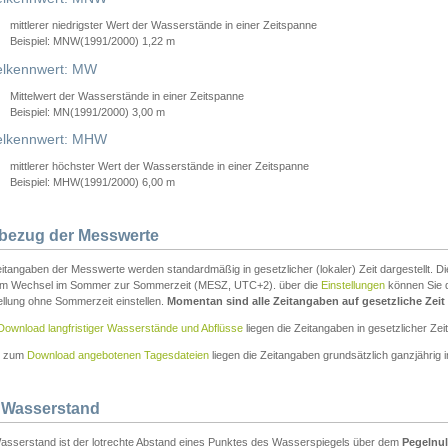
mittlerer niedrigster Wert der Wasserstände in einer Zeitspanne
Beispiel: MNW(1991/2000) 1,22 m
lkennwert: MW
Mittelwert der Wasserstände in einer Zeitspanne
Beispiel: MN(1991/2000) 3,00 m
elkennwert: MHW
mittlerer höchster Wert der Wasserstände in einer Zeitspanne
Beispiel: MHW(1991/2000) 6,00 m
tbezug der Messwerte
itangaben der Messwerte werden standardmäßig in gesetzlicher (lokaler) Zeit dargestellt. D
em Wechsel im Sommer zur Sommerzeit (MESZ, UTC+2). über die
Einstellungen
können Sie d
ellung ohne Sommerzeit einstellen.
Momentan sind alle Zeitangaben auf gesetzliche Zeit e
Download langfristiger Wasserstände und Abflüsse
liegen die Zeitangaben in gesetzlicher Zeit
n zum
Download angebotenen Tagesdateien
liegen die Zeitangaben grundsätzlich ganzjährig in
 Wasserstand
asserstand ist der lotrechte Abstand eines Punktes des Wasserspiegels über dem
Pegelnul