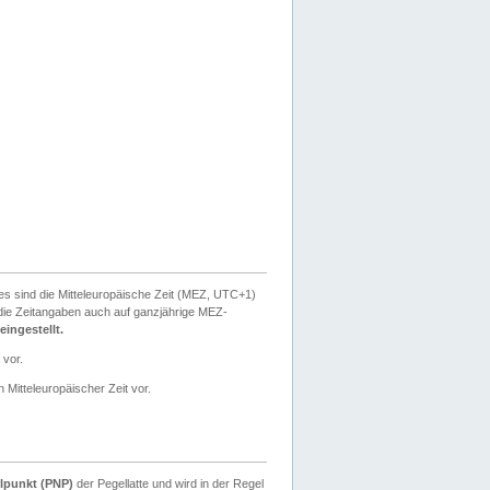
ies sind die Mitteleuropäische Zeit (MEZ, UTC+1)
ie Zeitangaben auch auf ganzjährige MEZ-
ingestellt.
 vor.
 Mitteleuropäischer Zeit vor.
lpunkt (PNP)
der Pegellatte und wird in der Regel