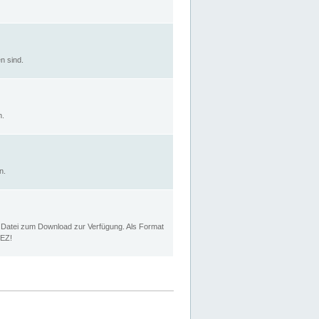
n sind.
n.
n.
p Datei zum Download zur Verfügung. Als Format
MEZ!