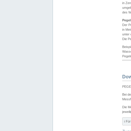
in Ze
umgeb
des W
Pegel
Der P
in Me
unter
Die Pe
Beisp
Wasse
Pegeln
Dow
PEGEL
Bei d
Messf
Die M
jeweil
ℹ️ F