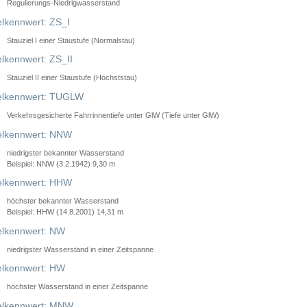
Regulierungs-Niedrigwasserstand
lkennwert: ZS_I
Stauziel I einer Staustufe (Normalstau)
lkennwert: ZS_II
Stauziel II einer Staustufe (Höchststau)
elkennwert: TUGLW
Verkehrsgesicherte Fahrrinnentiefe unter GlW (Tiefe unter GlW)
lkennwert: NNW
niedrigster bekannter Wasserstand
Beispiel: NNW (3.2.1942) 9,30 m
lkennwert: HHW
höchster bekannter Wasserstand
Beispiel: HHW (14.8.2001) 14,31 m
lkennwert: NW
niedrigster Wasserstand in einer Zeitspanne
lkennwert: HW
höchster Wasserstand in einer Zeitspanne
elkennwert: MNW