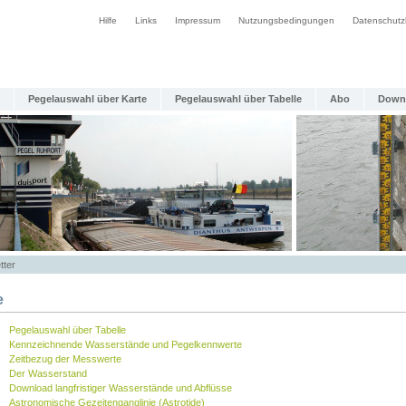
Hilfe
Links
Impressum
Nutzungsbedingungen
Datenschutz
Pegelauswahl über Karte
Pegelauswahl über Tabelle
Abo
Down
tter
e
Pegelauswahl über Tabelle
Kennzeichnende Wasserstände und Pegelkennwerte
Zeitbezug der Messwerte
Der Wasserstand
Download langfristiger Wasserstände und Abflüsse
Astronomische Gezeitenganglinie (Astrotide)