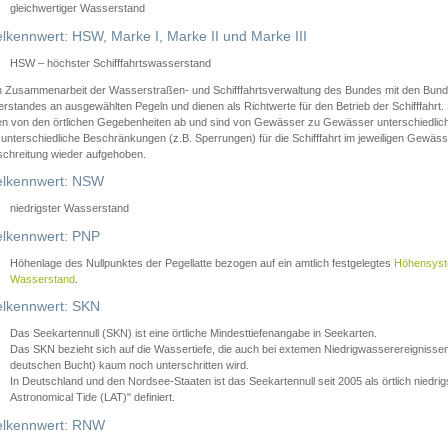
gleichwertiger Wasserstand
lkennwert: HSW, Marke I, Marke II und Marke III
HSW – höchster Schifffahrtswasserstand
in Zusammenarbeit der Wasserstraßen- und Schifffahrtsverwaltung des Bundes mit den Bund
standes an ausgewählten Pegeln und dienen als Richtwerte für den Betrieb der Schifffahrt. 
n von den örtlichen Gegebenheiten ab und sind von Gewässer zu Gewässer unterschiedlich
 unterschiedliche Beschränkungen (z.B. Sperrungen) für die Schifffahrt im jeweiligen Gewäss
schreitung wieder aufgehoben.
lkennwert: NSW
niedrigster Wasserstand
lkennwert: PNP
Höhenlage des Nullpunktes der Pegellatte bezogen auf ein amtlich festgelegtes
Höhensys
Wasserstand
.
lkennwert: SKN
Das Seekartennull (SKN) ist eine örtliche Mindesttiefenangabe in Seekarten.
Das SKN bezieht sich auf die Wassertiefe, die auch bei extemen Niedrigwasserereignissen
deutschen Bucht) kaum noch unterschritten wird.
In Deutschland und den Nordsee-Staaten ist das Seekartennull seit 2005 als örtlich nie
Astronomical Tide (LAT)" definiert.
lkennwert: RNW