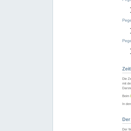
Pege
Peg
Zei
Die Ze
mit d
Darst
Beim
In de
Der
Der W