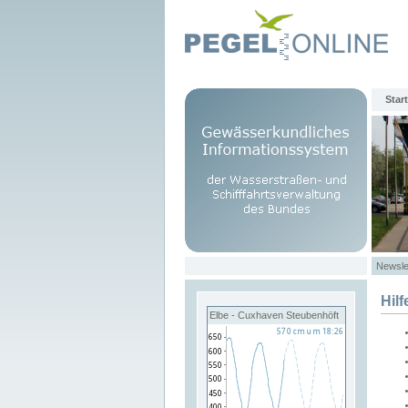
Start
Newsle
Hilf
Elbe - Cuxhaven Steubenhöft