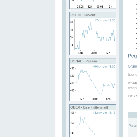
RHEIN - Koblenz
Peg
DONAU - Passau
Grund
über 
Ist Ja
ersche
Die Ze
ODER - Eisenhüttenstadt
Para