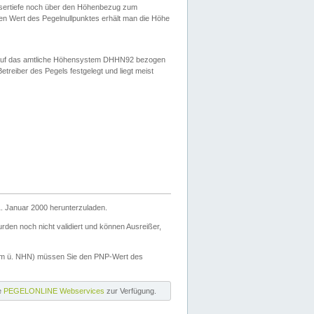
ssertiefe noch über den Höhenbezug zum
en Wert des Pegelnullpunktes erhält man die Höhe
d auf das amtliche Höhensystem DHHN92 bezogen
reiber des Pegels festgelegt und liegt meist
. Januar 2000 herunterzuladen.
den noch nicht validiert und können Ausreißer,
(m ü. NHN) müssen Sie den PNP-Wert des
ie
PEGELONLINE Webservices
zur Verfügung.