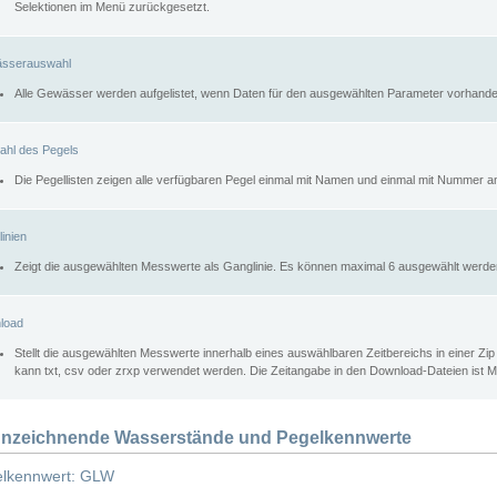
Selektionen im Menü zurückgesetzt.
sserauswahl
Alle Gewässer werden aufgelistet, wenn Daten für den ausgewählten Parameter vorhande
ahl des Pegels
Die Pegellisten zeigen alle verfügbaren Pegel einmal mit Namen und einmal mit Nummer a
inien
Zeigt die ausgewählten Messwerte als Ganglinie. Es können maximal 6 ausgewählt werde
load
Stellt die ausgewählten Messwerte innerhalb eines auswählbaren Zeitbereichs in einer Zi
kann txt, csv oder zrxp verwendet werden. Die Zeitangabe in den Download-Dateien ist 
nzeichnende Wasserstände und Pegelkennwerte
lkennwert: GLW