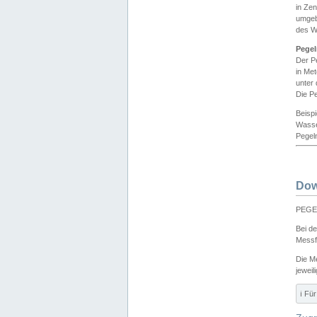
in Ze
umgeb
des W
Pegel
Der P
in Me
unter
Die Pe
Beisp
Wasse
Pegeln
Dow
PEGEL
Bei d
Messf
Die M
jeweil
ℹ️ F