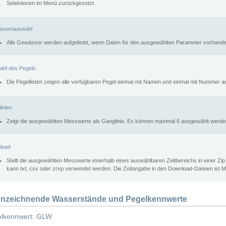
Selektionen im Menü zurückgesetzt.
sserauswahl
Alle Gewässer werden aufgelistet, wenn Daten für den ausgewählten Parameter vorhande
ahl des Pegels
Die Pegellisten zeigen alle verfügbaren Pegel einmal mit Namen und einmal mit Nummer a
inien
Zeigt die ausgewählten Messwerte als Ganglinie. Es können maximal 6 ausgewählt werde
load
Stellt die ausgewählten Messwerte innerhalb eines auswählbaren Zeitbereichs in einer Zi
kann txt, csv oder zrxp verwendet werden. Die Zeitangabe in den Download-Dateien ist 
nzeichnende Wasserstände und Pegelkennwerte
lkennwert: GLW