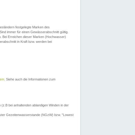
esländern festgelegte Marken des
Sind immer für einen Gewässerabschnitt gültig.
. Bei Erreichen dieser Marken (Hochwasser)
erabschnitt in Kraft bzw. werden bei
tem
. Siehe auch die Informationen zum
 (z.B bei anhaltenden ablandigen Winden in der
drigster Gezeitenwasserstande (NGzW) bzw. "Lowest