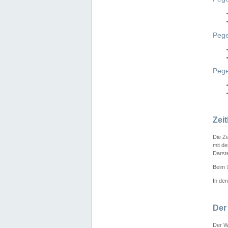
Pege
Peg
Zei
Die Ze
mit d
Darst
Beim
In de
Der
Der W