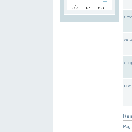
Gewä
Ausw
Gangl
Down
Ken
Pege