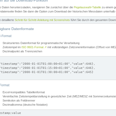
iff auf die Download-Funktion
e Daten herunterzuladen, navigieren Sie zunächst über die
Pegelauswahl-Tabelle
zu einem ge
datenseite finden Sie dann die Option zum Download der historischen Messdaten unterhalb
ne detaillierte
Schritt-für-Schritt-Anleitung mit Screenshots
führt Sie durch den gesamten Down
ügbare Datenformate
-Format
Strukturiertes Datenformat für programmatische Verarbeitung
Zeitstempel im
ISO 8601-Format
↗
mit vollständigen Zeitzoneninformation (Offset von 
Dezimalpunkt als Trennzeichen
"timestamp":"2000-01-01T01:00:00+01:00","value":646},

"timestamp":"2000-01-01T01:15:00+01:00","value":646},

"timestamp":"2000-01-01T01:30:00+01:00","value":645}

Format
Excel-kompatibles Tabellenformat
Vereinfachte Zeitstempeldarstellung in gesetzlicher Zeit (MEZ/MESZ mit Sommerzeitumstel
Semikolon als Feldtrenner
Dezimalkomma (deutsche Notation)
estamp;value
