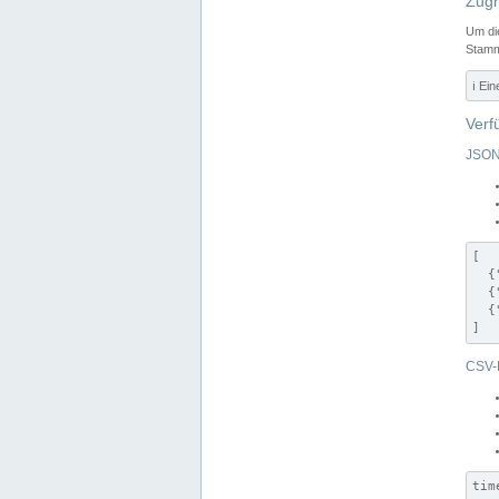
Zugr
Um di
Stamm
ℹ️ Ei
Verf
JSON
[

  {
  {
  {
]
CSV-
tim