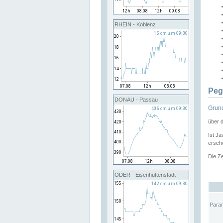
RHEIN - Koblenz
Peg
DONAU - Passau
Grund
über 
Ist Ja
ersche
Die Ze
ODER - Eisenhüttenstadt
Para