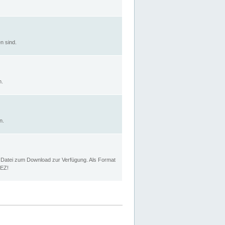
n sind.
n.
n.
p Datei zum Download zur Verfügung. Als Format
MEZ!