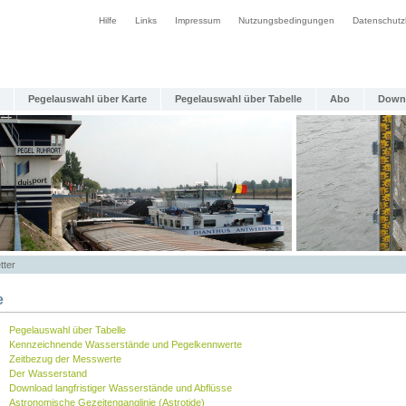
Hilfe
Links
Impressum
Nutzungsbedingungen
Datenschutz
Pegelauswahl über Karte
Pegelauswahl über Tabelle
Abo
Down
tter
e
Pegelauswahl über Tabelle
Kennzeichnende Wasserstände und Pegelkennwerte
Zeitbezug der Messwerte
Der Wasserstand
Download langfristiger Wasserstände und Abflüsse
Astronomische Gezeitenganglinie (Astrotide)