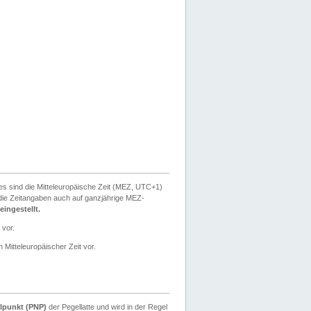
ies sind die Mitteleuropäische Zeit (MEZ, UTC+1)
ie Zeitangaben auch auf ganzjährige MEZ-
ingestellt.
 vor.
 Mitteleuropäischer Zeit vor.
lpunkt (PNP)
der Pegellatte und wird in der Regel