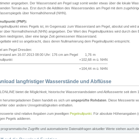
ntimeter angegeben. Der Wasserstand am Pegel sagt somit weder etwas über die lokale Wa
enden Terrain aus. Erst durch die Addition des Wasserstandes am Pegel mit dem zugehörig
asserspiegels über Normalhöhennull (NHN).
nullpunkt (PNP):
egelnullpunkt eines Pegels ist, im Gegensatz zum Wasserstand am Pegel, absolut und wir
ter über Normalhöhennull (NHN) angegeben. Der Wert des Pegelnullpunktes wird durch den Bet
 dem niedrigsten, über eine lange Zeit gemessenen Wasserstand.
gellatte wird so angebracht, dass deren Nullmarkierung dem Pegelnullpunkt entspricht.
iel am Pegel Dresden:
rstand am 16.07.2013 08:00 Uhr: 176 cm am Pegel
1,76
m
ullpunkt
+
102,68
m ü. NHN
=
104,44
m ü. NHN
nload langfristiger Wasserstände und Abflüsse
ONLINE bietet die Möglichkeit, historische Wasserstandsdaten und Abflusswerte seit dem 1
en heruntergeladenen Daten handelt es sich um
ungeprüfte Rohdaten
. Diese Messwerte wur
ehler oder andere Unregelmäßigkeiten enthalten.
esswerte sind relative Angaben zum jeweiligen
Pegelnullpunkt
. Für absolute Höhenangaben 
igen Pegels addieren.
ür programmatische Zugriffe und automatisierte Datenabfragen aktueller Werte stehen auch d