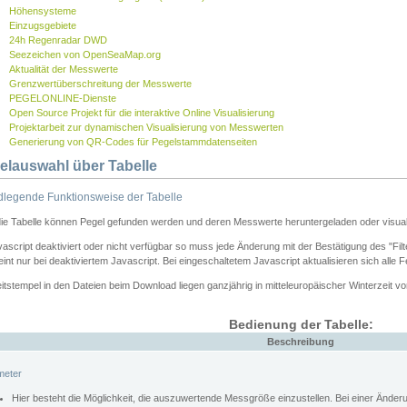
Höhensysteme
Einzugsgebiete
24h Regenradar DWD
Seezeichen von OpenSeaMap.org
Aktualität der Messwerte
Grenzwertüberschreitung der Messwerte
PEGELONLINE-Dienste
Open Source Projekt für die interaktive Online Visualisierung
Projektarbeit zur dynamischen Visualisierung von Messwerten
Generierung von QR-Codes für Pegelstammdatenseiten
elauswahl über Tabelle
legende Funktionsweise der Tabelle
die Tabelle können Pegel gefunden werden und deren Messwerte heruntergeladen oder visuali
vascript deaktiviert oder nicht verfügbar so muss jede Änderung mit der Bestätigung des "Filt
int nur bei deaktiviertem Javascript. Bei eingeschaltetem Javascript aktualisieren sich alle 
itstempel in den Dateien beim Download liegen ganzjährig in mitteleuropäischer Winterzeit vo
Bedienung der Tabelle:
Beschreibung
meter
Hier besteht die Möglichkeit, die auszuwertende Messgröße einzustellen. Bei einer Ände