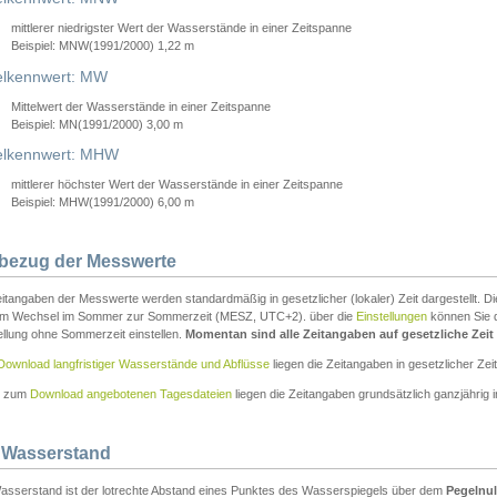
mittlerer niedrigster Wert der Wasserstände in einer Zeitspanne
Beispiel: MNW(1991/2000) 1,22 m
lkennwert: MW
Mittelwert der Wasserstände in einer Zeitspanne
Beispiel: MN(1991/2000) 3,00 m
elkennwert: MHW
mittlerer höchster Wert der Wasserstände in einer Zeitspanne
Beispiel: MHW(1991/2000) 6,00 m
tbezug der Messwerte
itangaben der Messwerte werden standardmäßig in gesetzlicher (lokaler) Zeit dargestellt. D
em Wechsel im Sommer zur Sommerzeit (MESZ, UTC+2). über die
Einstellungen
können Sie d
ellung ohne Sommerzeit einstellen.
Momentan sind alle Zeitangaben auf gesetzliche Zeit e
Download langfristiger Wasserstände und Abflüsse
liegen die Zeitangaben in gesetzlicher Zeit
n zum
Download angebotenen Tagesdateien
liegen die Zeitangaben grundsätzlich ganzjährig in
 Wasserstand
asserstand ist der lotrechte Abstand eines Punktes des Wasserspiegels über dem
Pegelnul