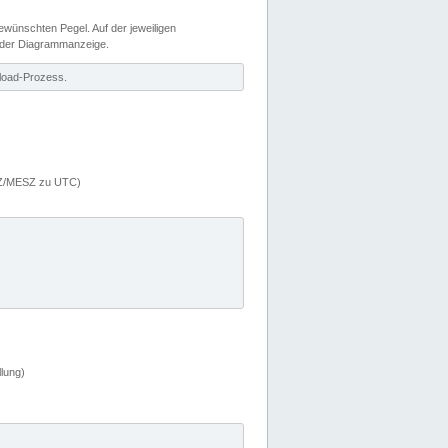
wünschten Pegel. Auf der jeweiligen
 der Diagrammanzeige.
load-Prozess.
MEZ/MESZ zu UTC)
lung)