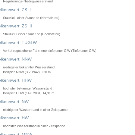
Regulierungs-Niedrigwasserstand
lkennwert: ZS_I
Stauziel I einer Staustufe (Normalstau)
lkennwert: ZS_II
Stauziel II einer Staustufe (Höchststau)
elkennwert: TUGLW
Verkehrsgesicherte Fahrrinnentiefe unter GlW (Tiefe unter GlW)
lkennwert: NNW
niedrigster bekannter Wasserstand
Beispiel: NNW (3.2.1942) 9,30 m
lkennwert: HHW
höchster bekannter Wasserstand
Beispiel: HHW (14.8.2001) 14,31 m
lkennwert: NW
niedrigster Wasserstand in einer Zeitspanne
lkennwert: HW
höchster Wasserstand in einer Zeitspanne
elkennwert: MNW