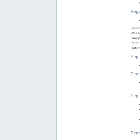
Pege
Sind 
Wasser
Hänge
treten
Unter
Pege
Pege
Pege
Pege