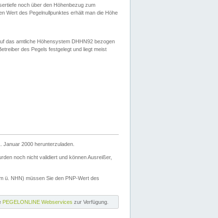
ssertiefe noch über den Höhenbezug zum
en Wert des Pegelnullpunktes erhält man die Höhe
d auf das amtliche Höhensystem DHHN92 bezogen
reiber des Pegels festgelegt und liegt meist
. Januar 2000 herunterzuladen.
den noch nicht validiert und können Ausreißer,
(m ü. NHN) müssen Sie den PNP-Wert des
ie
PEGELONLINE Webservices
zur Verfügung.