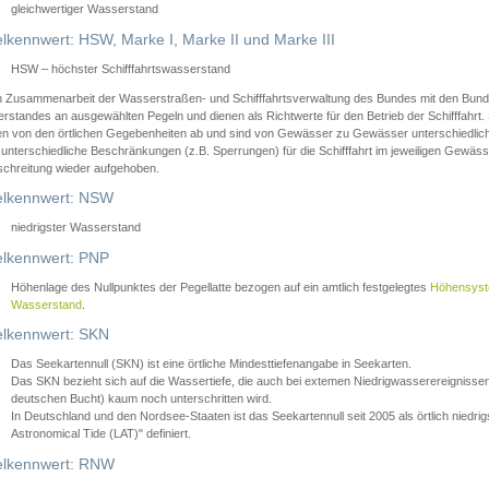
gleichwertiger Wasserstand
lkennwert: HSW, Marke I, Marke II und Marke III
HSW – höchster Schifffahrtswasserstand
in Zusammenarbeit der Wasserstraßen- und Schifffahrtsverwaltung des Bundes mit den Bund
standes an ausgewählten Pegeln und dienen als Richtwerte für den Betrieb der Schifffahrt. 
n von den örtlichen Gegebenheiten ab und sind von Gewässer zu Gewässer unterschiedlich
 unterschiedliche Beschränkungen (z.B. Sperrungen) für die Schifffahrt im jeweiligen Gewäss
schreitung wieder aufgehoben.
lkennwert: NSW
niedrigster Wasserstand
lkennwert: PNP
Höhenlage des Nullpunktes der Pegellatte bezogen auf ein amtlich festgelegtes
Höhensys
Wasserstand
.
lkennwert: SKN
Das Seekartennull (SKN) ist eine örtliche Mindesttiefenangabe in Seekarten.
Das SKN bezieht sich auf die Wassertiefe, die auch bei extemen Niedrigwasserereignissen
deutschen Bucht) kaum noch unterschritten wird.
In Deutschland und den Nordsee-Staaten ist das Seekartennull seit 2005 als örtlich nie
Astronomical Tide (LAT)" definiert.
lkennwert: RNW