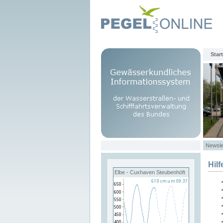
Start
Newsle
Hilf
Elbe - Cuxhaven Steubenhöft