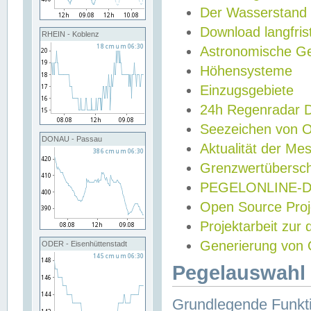
Der Wasserstand
Download langfris
RHEIN - Koblenz
Astronomische Gez
Höhensysteme
Einzugsgebiete
24h Regenradar
Seezeichen von 
DONAU - Passau
Aktualität der Me
Grenzwertübersch
PEGELONLINE-Di
Open Source Projek
Projektarbeit zur
Generierung von 
ODER - Eisenhüttenstadt
Pegelauswahl 
Grundlegende Funkti