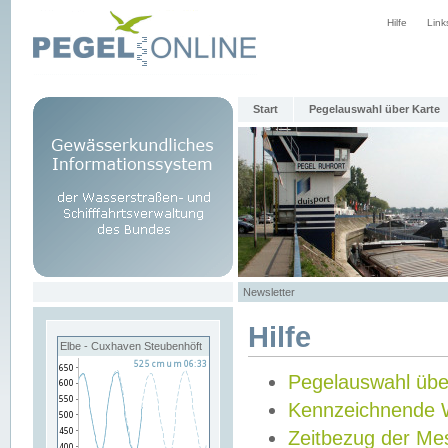
Hilfe
Link
Start
Pegelauswahl über Karte
Newsletter
Hilfe
Elbe - Cuxhaven Steubenhöft
Pegelauswahl übe
Kennzeichnende 
Zeitbezug der Me