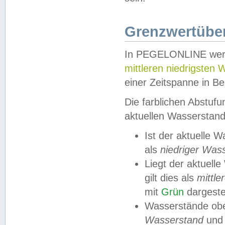
Grenzwertüber
In PEGELONLINE werde
mittleren niedrigsten
einer Zeitspanne in Be
Die farblichen Abstuf
aktuellen Wasserstand
Ist der aktuelle 
als
niedriger Was
Liegt der aktue
gilt dies als
mittle
mit
Grün
dargestel
Wasserstände obe
Wasserstand
und