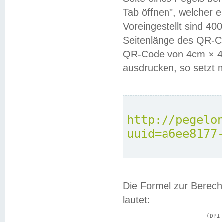
Tab öffnen", welcher 
Voreingestellt sind 4
Seitenlänge des QR-C
QR-Code von 4cm × 4c
ausdrucken, so setzt 
http://pegelo
uuid=a6ee8177
Die Formel zur Berech
lautet:
			(DPI × Druckkantenlänge in cm) ÷ 2,54 = Kantenlänge in Pixel
