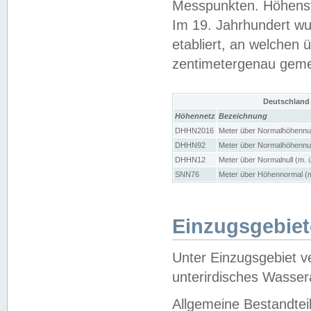
Messpunkten. Höhensy
Im 19. Jahrhundert wu
etabliert, an welchen 
zentimetergenau gem
Deutschland
Höhennetz
Bezeichnung
DHHN2016
Meter über Normalhöhennul
DHHN92
Meter über Normalhöhennul
DHHN12
Meter über Normalnull (m. 
SNN76
Meter über Höhennormal (m
Einzugsgebiet
Unter Einzugsgebiet v
unterirdisches Wasser
Allgemeine Bestandtei