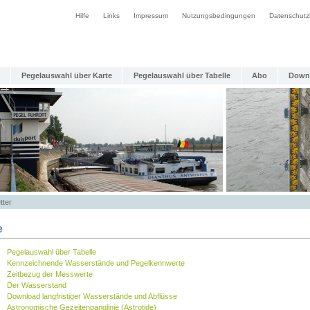
Hilfe
Links
Impressum
Nutzungsbedingungen
Datenschutz
Pegelauswahl über Karte
Pegelauswahl über Tabelle
Abo
Down
tter
e
Pegelauswahl über Tabelle
Kennzeichnende Wasserstände und Pegelkennwerte
Zeitbezug der Messwerte
Der Wasserstand
Download langfristiger Wasserstände und Abflüsse
Astronomische Gezeitenganglinie (Astrotide)