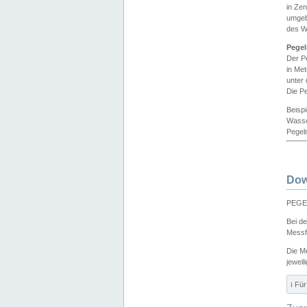
in Ze
umgeb
des W
Pegel
Der P
in Me
unter
Die Pe
Beisp
Wasse
Pegeln
Dow
PEGEL
Bei d
Messf
Die M
jeweil
ℹ️ F