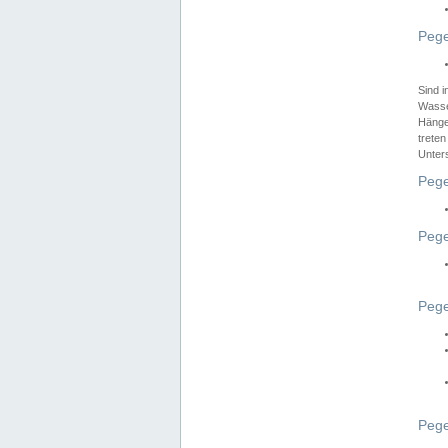
Pege
Sind 
Wasser
Hänge
treten
Unter
Pege
Pege
Pege
Pege