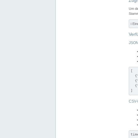
Zugr
Um di
Stamm
ℹ️ Ei
Verf
JSON
[

  {
  {
  {
]
CSV-
tim