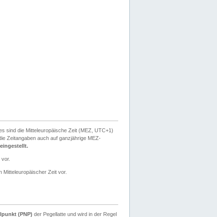
ies sind die Mitteleuropäische Zeit (MEZ, UTC+1)
ie Zeitangaben auch auf ganzjährige MEZ-
ingestellt.
 vor.
 Mitteleuropäischer Zeit vor.
lpunkt (PNP)
der Pegellatte und wird in der Regel