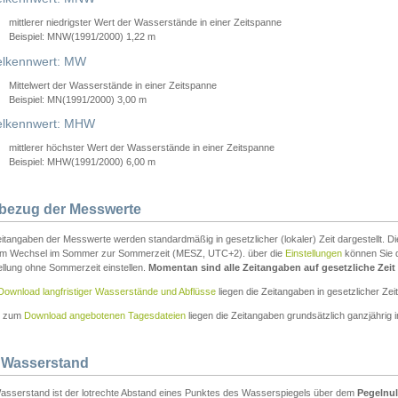
mittlerer niedrigster Wert der Wasserstände in einer Zeitspanne
Beispiel: MNW(1991/2000) 1,22 m
lkennwert: MW
Mittelwert der Wasserstände in einer Zeitspanne
Beispiel: MN(1991/2000) 3,00 m
elkennwert: MHW
mittlerer höchster Wert der Wasserstände in einer Zeitspanne
Beispiel: MHW(1991/2000) 6,00 m
tbezug der Messwerte
itangaben der Messwerte werden standardmäßig in gesetzlicher (lokaler) Zeit dargestellt. D
em Wechsel im Sommer zur Sommerzeit (MESZ, UTC+2). über die
Einstellungen
können Sie d
ellung ohne Sommerzeit einstellen.
Momentan sind alle Zeitangaben auf gesetzliche Zeit e
Download langfristiger Wasserstände und Abflüsse
liegen die Zeitangaben in gesetzlicher Zeit
n zum
Download angebotenen Tagesdateien
liegen die Zeitangaben grundsätzlich ganzjährig in
 Wasserstand
asserstand ist der lotrechte Abstand eines Punktes des Wasserspiegels über dem
Pegelnul