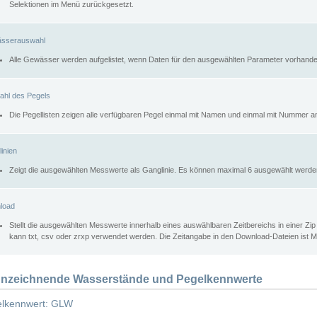
Selektionen im Menü zurückgesetzt.
sserauswahl
Alle Gewässer werden aufgelistet, wenn Daten für den ausgewählten Parameter vorhande
ahl des Pegels
Die Pegellisten zeigen alle verfügbaren Pegel einmal mit Namen und einmal mit Nummer a
inien
Zeigt die ausgewählten Messwerte als Ganglinie. Es können maximal 6 ausgewählt werde
load
Stellt die ausgewählten Messwerte innerhalb eines auswählbaren Zeitbereichs in einer Zi
kann txt, csv oder zrxp verwendet werden. Die Zeitangabe in den Download-Dateien ist 
nzeichnende Wasserstände und Pegelkennwerte
lkennwert: GLW