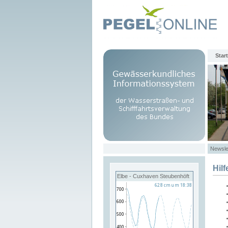
Start
Newsle
Hilf
Elbe - Cuxhaven Steubenhöft