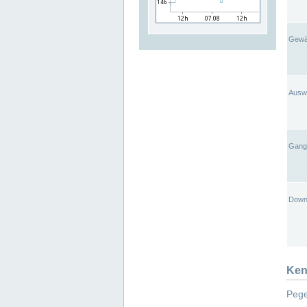
Gewä
Ausw
Gangl
Down
Ken
Pege