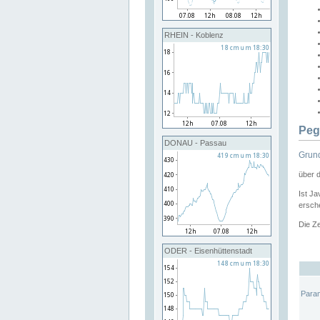
RHEIN - Koblenz
Peg
DONAU - Passau
Grund
über 
Ist Ja
ersche
Die Ze
ODER - Eisenhüttenstadt
Para