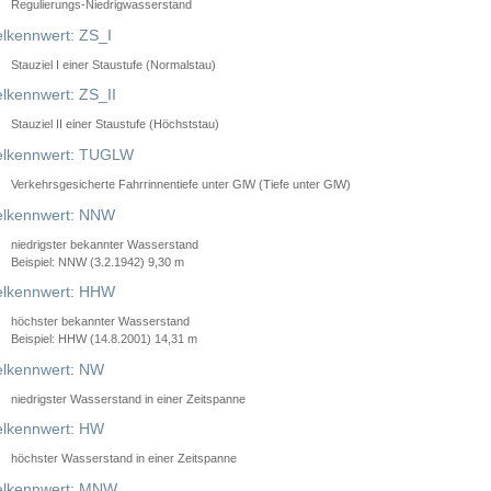
Regulierungs-Niedrigwasserstand
lkennwert: ZS_I
Stauziel I einer Staustufe (Normalstau)
lkennwert: ZS_II
Stauziel II einer Staustufe (Höchststau)
elkennwert: TUGLW
Verkehrsgesicherte Fahrrinnentiefe unter GlW (Tiefe unter GlW)
lkennwert: NNW
niedrigster bekannter Wasserstand
Beispiel: NNW (3.2.1942) 9,30 m
lkennwert: HHW
höchster bekannter Wasserstand
Beispiel: HHW (14.8.2001) 14,31 m
lkennwert: NW
niedrigster Wasserstand in einer Zeitspanne
lkennwert: HW
höchster Wasserstand in einer Zeitspanne
elkennwert: MNW