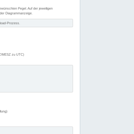
wünschten Pegel. Auf der jeweiligen
 der Diagrammanzeige.
load-Prozess.
MEZ/MESZ zu UTC)
lung)