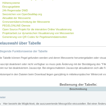
Höhensysteme
Einzugsgebiete
24h Regenradar DWD
Seezeichen von OpenSeaMap.org
Aktualität der Messwerte
Grenzwertüberschreitung der Messwerte
PEGELONLINE-Dienste
Open Source Projekt für die interaktive Online Visualisierung
Projektarbeit zur dynamischen Visualisierung von Messwerten
Generierung von QR-Codes für Pegelstammdatenseiten
elauswahl über Tabelle
legende Funktionsweise der Tabelle
die Tabelle können Pegel gefunden werden und deren Messwerte heruntergeladen oder visuali
vascript deaktiviert oder nicht verfügbar so muss jede Änderung mit der Bestätigung des "Filt
int nur bei deaktiviertem Javascript. Bei eingeschaltetem Javascript aktualisieren sich alle 
itstempel in den Dateien beim Download liegen ganzjährig in mitteleuropäischer Winterzeit vo
Bedienung der Tabelle:
Beschreibung
meter
Hier besteht die Möglichkeit, die auszuwertende Messgröße einzustellen. Bei einer Ände