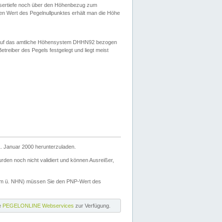
ssertiefe noch über den Höhenbezug zum
en Wert des Pegelnullpunktes erhält man die Höhe
d auf das amtliche Höhensystem DHHN92 bezogen
reiber des Pegels festgelegt und liegt meist
. Januar 2000 herunterzuladen.
den noch nicht validiert und können Ausreißer,
(m ü. NHN) müssen Sie den PNP-Wert des
ie
PEGELONLINE Webservices
zur Verfügung.