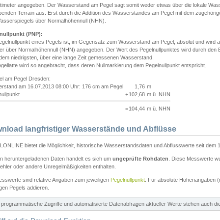
ntimeter angegeben. Der Wasserstand am Pegel sagt somit weder etwas über die lokale Wa
enden Terrain aus. Erst durch die Addition des Wasserstandes am Pegel mit dem zugehörig
asserspiegels über Normalhöhennull (NHN).
nullpunkt (PNP):
egelnullpunkt eines Pegels ist, im Gegensatz zum Wasserstand am Pegel, absolut und wir
ter über Normalhöhennull (NHN) angegeben. Der Wert des Pegelnullpunktes wird durch den Bet
 dem niedrigsten, über eine lange Zeit gemessenen Wasserstand.
gellatte wird so angebracht, dass deren Nullmarkierung dem Pegelnullpunkt entspricht.
iel am Pegel Dresden:
rstand am 16.07.2013 08:00 Uhr: 176 cm am Pegel
1,76
m
ullpunkt
+
102,68
m ü. NHN
=
104,44
m ü. NHN
nload langfristiger Wasserstände und Abflüsse
ONLINE bietet die Möglichkeit, historische Wasserstandsdaten und Abflusswerte seit dem 1
en heruntergeladenen Daten handelt es sich um
ungeprüfte Rohdaten
. Diese Messwerte wur
ehler oder andere Unregelmäßigkeiten enthalten.
esswerte sind relative Angaben zum jeweiligen
Pegelnullpunkt
. Für absolute Höhenangaben 
igen Pegels addieren.
ür programmatische Zugriffe und automatisierte Datenabfragen aktueller Werte stehen auch d