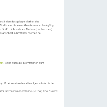
esländern festgelegte Marken des
Sind immer für einen Gewässerabschnitt gültig.
. Bei Erreichen dieser Marken (Hochwasser)
erabschnitt in Kraft bzw. werden bei
tem
. Siehe auch die Informationen zum
 (z.B bei anhaltenden ablandigen Winden in der
drigster Gezeitenwasserstande (NGzW) bzw. "Lowest