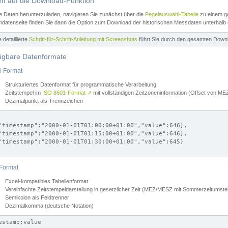
iff auf die Download-Funktion
e Daten herunterzuladen, navigieren Sie zunächst über die
Pegelauswahl-Tabelle
zu einem ge
datenseite finden Sie dann die Option zum Download der historischen Messdaten unterhalb
ne detaillierte
Schritt-für-Schritt-Anleitung mit Screenshots
führt Sie durch den gesamten Down
ügbare Datenformate
-Format
Strukturiertes Datenformat für programmatische Verarbeitung
Zeitstempel im
ISO 8601-Format
↗
mit vollständigen Zeitzoneninformation (Offset von 
Dezimalpunkt als Trennzeichen
"timestamp":"2000-01-01T01:00:00+01:00","value":646},

"timestamp":"2000-01-01T01:15:00+01:00","value":646},

"timestamp":"2000-01-01T01:30:00+01:00","value":645}

Format
Excel-kompatibles Tabellenformat
Vereinfachte Zeitstempeldarstellung in gesetzlicher Zeit (MEZ/MESZ mit Sommerzeitumstel
Semikolon als Feldtrenner
Dezimalkomma (deutsche Notation)
estamp;value
