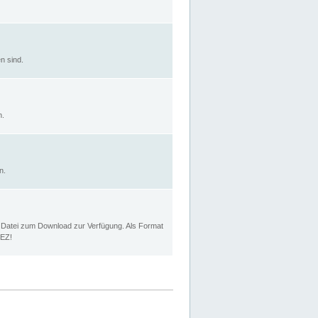
n sind.
n.
n.
p Datei zum Download zur Verfügung. Als Format
MEZ!