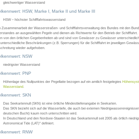
gleichwertiger Wasserstand
lkennwert: HSW, Marke I, Marke II und Marke III
HSW – höchster Schifffahrtswasserstand
in Zusammenarbeit der Wasserstraßen- und Schifffahrtsverwaltung des Bundes mit den Bund
standes an ausgewählten Pegeln und dienen als Richtwerte für den Betrieb der Schifffahrt. 
n von den örtlichen Gegebenheiten ab und sind von Gewässer zu Gewässer unterschiedlich
 unterschiedliche Beschränkungen (z.B. Sperrungen) für die Schifffahrt im jeweiligen Gewäss
schreitung wieder aufgehoben.
lkennwert: NSW
niedrigster Wasserstand
lkennwert: PNP
Höhenlage des Nullpunktes der Pegellatte bezogen auf ein amtlich festgelegtes
Höhensys
Wasserstand
.
lkennwert: SKN
Das Seekartennull (SKN) ist eine örtliche Mindesttiefenangabe in Seekarten.
Das SKN bezieht sich auf die Wassertiefe, die auch bei extemen Niedrigwasserereignissen
deutschen Bucht) kaum noch unterschritten wird.
In Deutschland und den Nordsee-Staaten ist das Seekartennull seit 2005 als örtlich nie
Astronomical Tide (LAT)" definiert.
lkennwert: RNW