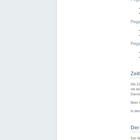
Pege
Peg
Zei
Die Ze
mit d
Darst
Beim
In de
Der
Der W