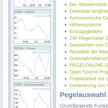
Der Wasserstand
Download langfris
RHEIN - Koblenz
Astronomische Gez
Höhensysteme
Einzugsgebiete
24h Regenradar
Seezeichen von 
DONAU - Passau
Aktualität der Me
Grenzwertübersch
PEGELONLINE-Di
Open Source Projek
Projektarbeit zur
Generierung von 
ODER - Eisenhüttenstadt
Pegelauswahl 
Grundlegende Funkti