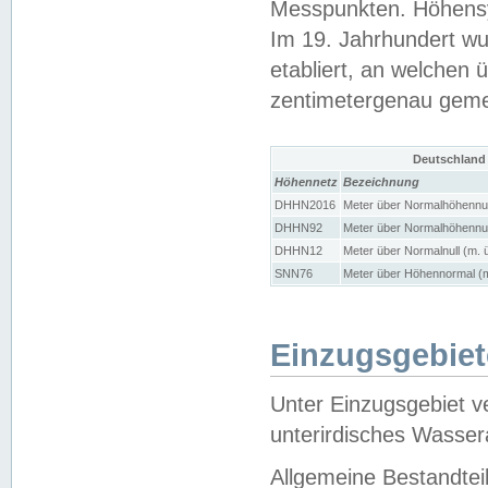
Messpunkten. Höhensy
Im 19. Jahrhundert wu
etabliert, an welchen 
zentimetergenau gem
Deutschland
Höhennetz
Bezeichnung
DHHN2016
Meter über Normalhöhennul
DHHN92
Meter über Normalhöhennul
DHHN12
Meter über Normalnull (m. 
SNN76
Meter über Höhennormal (m
Einzugsgebiet
Unter Einzugsgebiet v
unterirdisches Wasser
Allgemeine Bestandtei