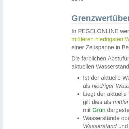
Grenzwertüber
In PEGELONLINE werde
mittleren niedrigsten
einer Zeitspanne in Be
Die farblichen Abstuf
aktuellen Wasserstand
Ist der aktuelle 
als
niedriger Was
Liegt der aktue
gilt dies als
mittle
mit
Grün
dargestel
Wasserstände obe
Wasserstand
und