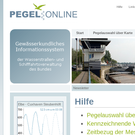
Hilfe
Link
Start
Pegelauswahl über Karte
Newsletter
Hilfe
Elbe - Cuxhaven Steubenhöft
Pegelauswahl übe
Kennzeichnende 
Zeitbezug der Me