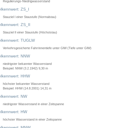
Regulierungs-Niedrigwasserstand
lkennwert: ZS_I
Stauziel I einer Staustufe (Normalstau)
lkennwert: ZS_II
Stauziel II einer Staustufe (Höchststau)
elkennwert: TUGLW
Verkehrsgesicherte Fahrrinnentiefe unter GlW (Tiefe unter GlW)
lkennwert: NNW
niedrigster bekannter Wasserstand
Beispiel: NNW (3.2.1942) 9,30 m
lkennwert: HHW
höchster bekannter Wasserstand
Beispiel: HHW (14.8.2001) 14,31 m
lkennwert: NW
niedrigster Wasserstand in einer Zeitspanne
lkennwert: HW
höchster Wasserstand in einer Zeitspanne
elkennwert: MNW