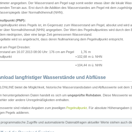
ntimeter angegeben. Der Wasserstand am Pegel sagt somit weder etwas über die lokale Wa
enden Terrain aus. Erst durch die Addition des Wasserstandes am Pegel mit dem zugehörig
asserspiegels über Normalhöhennull (NHN).
nullpunkt (PNP):
egelnullpunkt eines Pegels ist, im Gegensatz zum Wasserstand am Pegel, absolut und wir
ter über Normalhöhennull (NHN) angegeben. Der Wert des Pegelnullpunktes wird durch den Bet
 dem niedrigsten, über eine lange Zeit gemessenen Wasserstand.
gellatte wird so angebracht, dass deren Nullmarkierung dem Pegelnullpunkt entspricht.
iel am Pegel Dresden:
rstand am 16.07.2013 08:00 Uhr: 176 cm am Pegel
1,76
m
ullpunkt
+
102,68
m ü. NHN
=
104,44
m ü. NHN
nload langfristiger Wasserstände und Abflüsse
ONLINE bietet die Möglichkeit, historische Wasserstandsdaten und Abflusswerte seit dem 1
en heruntergeladenen Daten handelt es sich um
ungeprüfte Rohdaten
. Diese Messwerte wur
ehler oder andere Unregelmäßigkeiten enthalten.
esswerte sind relative Angaben zum jeweiligen
Pegelnullpunkt
. Für absolute Höhenangaben 
igen Pegels addieren.
ür programmatische Zugriffe und automatisierte Datenabfragen aktueller Werte stehen auch d