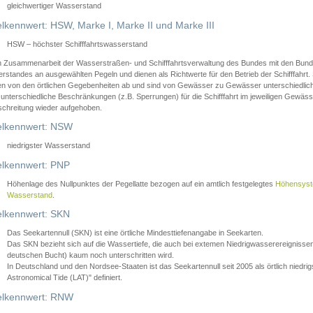
gleichwertiger Wasserstand
lkennwert: HSW, Marke I, Marke II und Marke III
HSW – höchster Schifffahrtswasserstand
in Zusammenarbeit der Wasserstraßen- und Schifffahrtsverwaltung des Bundes mit den Bund
standes an ausgewählten Pegeln und dienen als Richtwerte für den Betrieb der Schifffahrt. 
n von den örtlichen Gegebenheiten ab und sind von Gewässer zu Gewässer unterschiedlich
 unterschiedliche Beschränkungen (z.B. Sperrungen) für die Schifffahrt im jeweiligen Gewäss
schreitung wieder aufgehoben.
lkennwert: NSW
niedrigster Wasserstand
lkennwert: PNP
Höhenlage des Nullpunktes der Pegellatte bezogen auf ein amtlich festgelegtes
Höhensys
Wasserstand
.
lkennwert: SKN
Das Seekartennull (SKN) ist eine örtliche Mindesttiefenangabe in Seekarten.
Das SKN bezieht sich auf die Wassertiefe, die auch bei extemen Niedrigwasserereignissen
deutschen Bucht) kaum noch unterschritten wird.
In Deutschland und den Nordsee-Staaten ist das Seekartennull seit 2005 als örtlich nie
Astronomical Tide (LAT)" definiert.
lkennwert: RNW