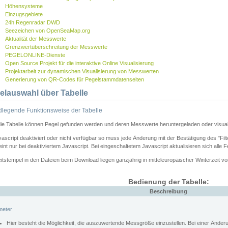
Höhensysteme
Einzugsgebiete
24h Regenradar DWD
Seezeichen von OpenSeaMap.org
Aktualität der Messwerte
Grenzwertüberschreitung der Messwerte
PEGELONLINE-Dienste
Open Source Projekt für die interaktive Online Visualisierung
Projektarbeit zur dynamischen Visualisierung von Messwerten
Generierung von QR-Codes für Pegelstammdatenseiten
elauswahl über Tabelle
legende Funktionsweise der Tabelle
die Tabelle können Pegel gefunden werden und deren Messwerte heruntergeladen oder visuali
vascript deaktiviert oder nicht verfügbar so muss jede Änderung mit der Bestätigung des "Filt
int nur bei deaktiviertem Javascript. Bei eingeschaltetem Javascript aktualisieren sich alle 
itstempel in den Dateien beim Download liegen ganzjährig in mitteleuropäischer Winterzeit vo
Bedienung der Tabelle:
Beschreibung
meter
Hier besteht die Möglichkeit, die auszuwertende Messgröße einzustellen. Bei einer Ände