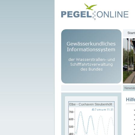
Start
Newsle
Hilf
Elbe - Cuxhaven Steubenhöft