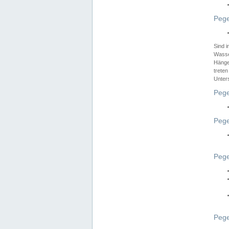
Pege
Sind 
Wasser
Hänge
treten
Unter
Pege
Pege
Pege
Pege