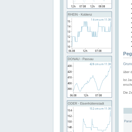
RHEIN - Koblenz
Peg
DONAU - Passau
Grund
über 
Ist Ja
ersche
Die Ze
ODER - Eisenhüttenstadt
Para