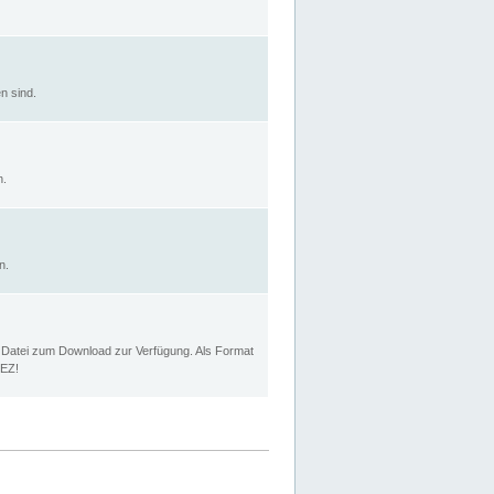
n sind.
n.
n.
p Datei zum Download zur Verfügung. Als Format
MEZ!