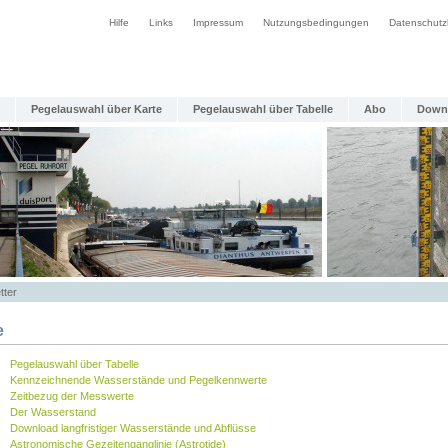
Hilfe
Links
Impressum
Nutzungsbedingungen
Datenschutz
Pegelauswahl über Karte
Pegelauswahl über Tabelle
Abo
Down
tter
e
Pegelauswahl über Tabelle
Kennzeichnende Wasserstände und Pegelkennwerte
Zeitbezug der Messwerte
Der Wasserstand
Download langfristiger Wasserstände und Abflüsse
Astronomische Gezeitenganglinie (Astrotide)