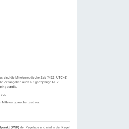
ies sind die Mitteleuropäische Zeit (MEZ, UTC+1)
ie Zeitangaben auch auf ganzjährige MEZ-
ingestellt.
 vor.
 Mitteleuropäischer Zeit vor.
lpunkt (PNP)
der Pegellatte und wird in der Regel