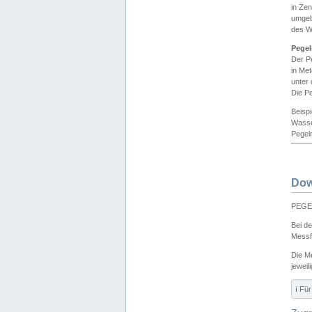
in Ze
umgeb
des W
Pegel
Der P
in Me
unter
Die Pe
Beisp
Wasse
Pegeln
Dow
PEGEL
Bei d
Messf
Die M
jeweil
ℹ️ F