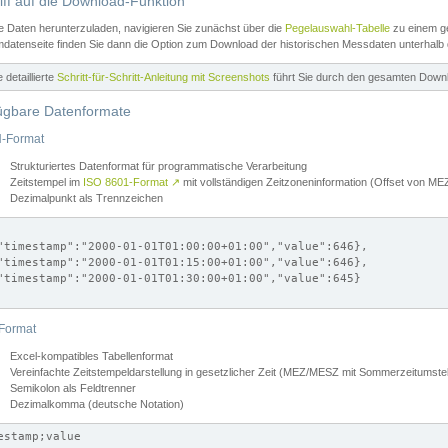
iff auf die Download-Funktion
e Daten herunterzuladen, navigieren Sie zunächst über die
Pegelauswahl-Tabelle
zu einem ge
datenseite finden Sie dann die Option zum Download der historischen Messdaten unterhalb
ne detaillierte
Schritt-für-Schritt-Anleitung mit Screenshots
führt Sie durch den gesamten Down
ügbare Datenformate
-Format
Strukturiertes Datenformat für programmatische Verarbeitung
Zeitstempel im
ISO 8601-Format
↗
mit vollständigen Zeitzoneninformation (Offset von 
Dezimalpunkt als Trennzeichen
"timestamp":"2000-01-01T01:00:00+01:00","value":646},

"timestamp":"2000-01-01T01:15:00+01:00","value":646},

"timestamp":"2000-01-01T01:30:00+01:00","value":645}

Format
Excel-kompatibles Tabellenformat
Vereinfachte Zeitstempeldarstellung in gesetzlicher Zeit (MEZ/MESZ mit Sommerzeitumstel
Semikolon als Feldtrenner
Dezimalkomma (deutsche Notation)
estamp;value
