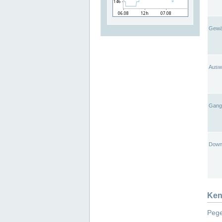
Gewä
Ausw
Gangl
Down
Ken
Pege