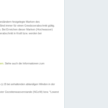
esländern festgelegte Marken des
Sind immer für einen Gewässerabschnitt gültig.
. Bei Erreichen dieser Marken (Hochwasser)
erabschnitt in Kraft bzw. werden bei
tem
. Siehe auch die Informationen zum
 (z.B bei anhaltenden ablandigen Winden in der
drigster Gezeitenwasserstande (NGzW) bzw. "Lowest