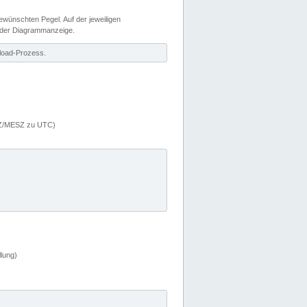
wünschten Pegel. Auf der jeweiligen
 der Diagrammanzeige.
load-Prozess.
MEZ/MESZ zu UTC)
lung)