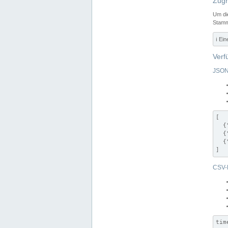
Zugr
Um di
Stamm
ℹ️ Ei
Verf
JSON
[

  {
  {
  {
]
CSV-
tim