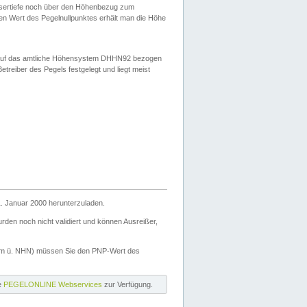
ssertiefe noch über den Höhenbezug zum
en Wert des Pegelnullpunktes erhält man die Höhe
d auf das amtliche Höhensystem DHHN92 bezogen
reiber des Pegels festgelegt und liegt meist
. Januar 2000 herunterzuladen.
den noch nicht validiert und können Ausreißer,
(m ü. NHN) müssen Sie den PNP-Wert des
ie
PEGELONLINE Webservices
zur Verfügung.