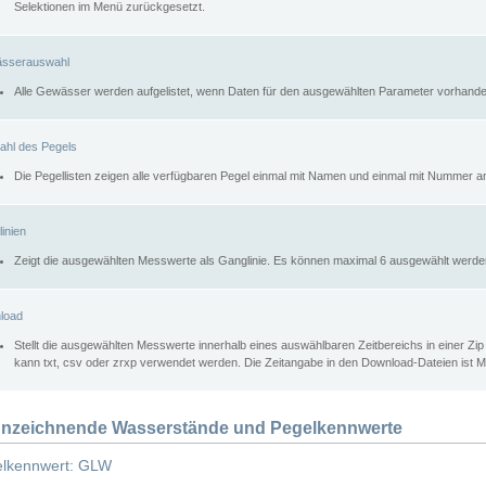
Selektionen im Menü zurückgesetzt.
sserauswahl
Alle Gewässer werden aufgelistet, wenn Daten für den ausgewählten Parameter vorhande
ahl des Pegels
Die Pegellisten zeigen alle verfügbaren Pegel einmal mit Namen und einmal mit Nummer a
inien
Zeigt die ausgewählten Messwerte als Ganglinie. Es können maximal 6 ausgewählt werde
load
Stellt die ausgewählten Messwerte innerhalb eines auswählbaren Zeitbereichs in einer Zi
kann txt, csv oder zrxp verwendet werden. Die Zeitangabe in den Download-Dateien ist 
nzeichnende Wasserstände und Pegelkennwerte
lkennwert: GLW