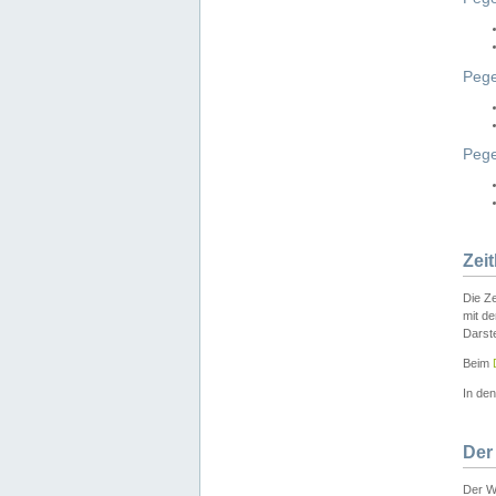
Pege
Peg
Zei
Die Ze
mit d
Darst
Beim
In de
Der
Der W