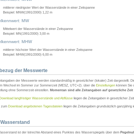
mittlerer niedrigster Wert der Wasserstände in einer Zeitspanne
Beispiel: MNW(1991/2000) 1,22 m
lkennwert: MW
Mittelwert der Wasserstände in einer Zeitspanne
Beispiel: MN(1991/2000) 3,00 m
elkennwert: MHW
mittlerer höchster Wert der Wasserstände in einer Zeitspanne
Beispiel: MHW(1991/2000) 6,00 m
tbezug der Messwerte
itangaben der Messwerte werden standardmäßig in gesetzlicher (lokaler) Zeit dargestellt. D
em Wechsel im Sommer zur Sommerzeit (MESZ, UTC+2). über die
Einstellungen
können Sie d
ellung ohne Sommerzeit einstellen.
Momentan sind alle Zeitangaben auf gesetzliche Zeit e
Download langfristiger Wasserstände und Abflüsse
liegen die Zeitangaben in gesetzlicher Zeit
n zum
Download angebotenen Tagesdateien
liegen die Zeitangaben grundsätzlich ganzjährig in
 Wasserstand
asserstand ist der lotrechte Abstand eines Punktes des Wasserspiegels über dem
Pegelnul