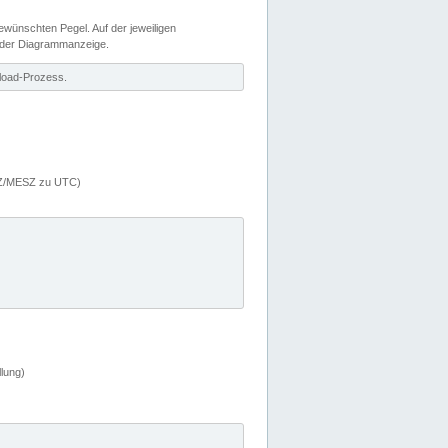
wünschten Pegel. Auf der jeweiligen
 der Diagrammanzeige.
load-Prozess.
MEZ/MESZ zu UTC)
lung)