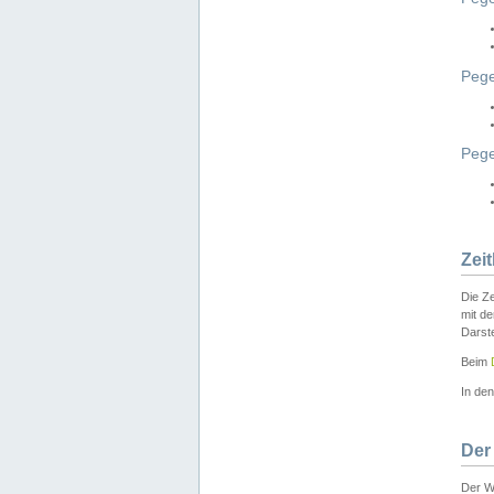
Pege
Peg
Zei
Die Ze
mit d
Darst
Beim
In de
Der
Der W