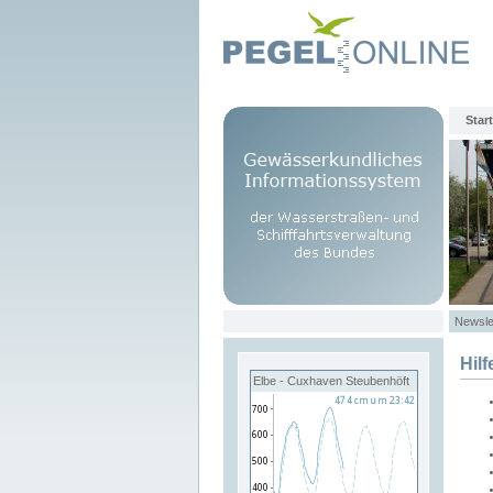
Start
Newsle
Hilf
Elbe - Cuxhaven Steubenhöft