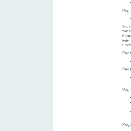
Pege
Sind 
Wasser
Hänge
treten
Unter
Pege
Pege
Pege
Pege