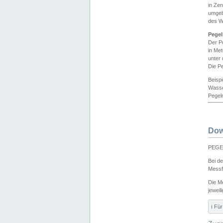
in Ze
umgeb
des W
Pegel
Der P
in Me
unter
Die Pe
Beisp
Wasse
Pegeln
Dow
PEGEL
Bei d
Messf
Die M
jeweil
ℹ️ F