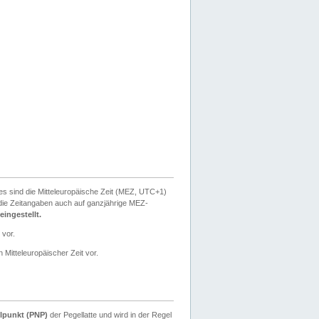
ies sind die Mitteleuropäische Zeit (MEZ, UTC+1)
ie Zeitangaben auch auf ganzjährige MEZ-
ingestellt.
 vor.
 Mitteleuropäischer Zeit vor.
lpunkt (PNP)
der Pegellatte und wird in der Regel