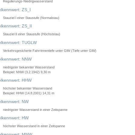
Regulierungs-Niedrigwasserstand
lkennwert: ZS_I
Stauziel I einer Staustufe (Normalstau)
lkennwert: ZS_II
Stauziel II einer Staustufe (Höchststau)
elkennwert: TUGLW
Verkehrsgesicherte Fahrrinnentiefe unter GlW (Tiefe unter GlW)
lkennwert: NNW
niedrigster bekannter Wasserstand
Beispiel: NNW (3.2.1942) 9,30 m
lkennwert: HHW
höchster bekannter Wasserstand
Beispiel: HHW (14.8.2001) 14,31 m
lkennwert: NW
niedrigster Wasserstand in einer Zeitspanne
lkennwert: HW
höchster Wasserstand in einer Zeitspanne
elkennwert: MNW