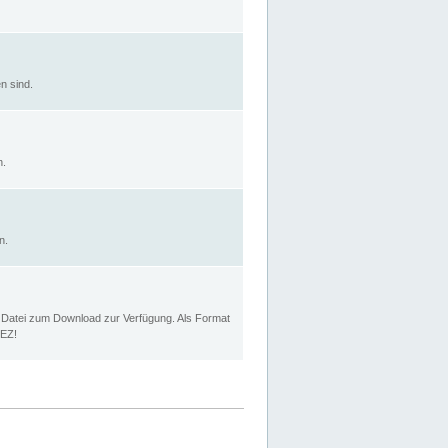
n sind.
n.
n.
p Datei zum Download zur Verfügung. Als Format
MEZ!