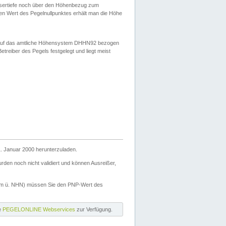
ssertiefe noch über den Höhenbezug zum
en Wert des Pegelnullpunktes erhält man die Höhe
d auf das amtliche Höhensystem DHHN92 bezogen
reiber des Pegels festgelegt und liegt meist
. Januar 2000 herunterzuladen.
den noch nicht validiert und können Ausreißer,
(m ü. NHN) müssen Sie den PNP-Wert des
ie
PEGELONLINE Webservices
zur Verfügung.