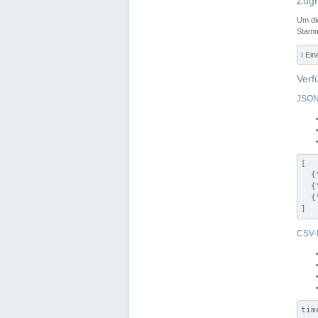
Zugr
Um di
Stamm
ℹ️ Ei
Verf
JSON
[

  {
  {
  {
]
CSV-
tim