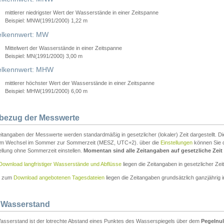
mittlerer niedrigster Wert der Wasserstände in einer Zeitspanne
Beispiel: MNW(1991/2000) 1,22 m
lkennwert: MW
Mittelwert der Wasserstände in einer Zeitspanne
Beispiel: MN(1991/2000) 3,00 m
elkennwert: MHW
mittlerer höchster Wert der Wasserstände in einer Zeitspanne
Beispiel: MHW(1991/2000) 6,00 m
tbezug der Messwerte
itangaben der Messwerte werden standardmäßig in gesetzlicher (lokaler) Zeit dargestellt. D
em Wechsel im Sommer zur Sommerzeit (MESZ, UTC+2). über die
Einstellungen
können Sie d
ellung ohne Sommerzeit einstellen.
Momentan sind alle Zeitangaben auf gesetzliche Zeit e
Download langfristiger Wasserstände und Abflüsse
liegen die Zeitangaben in gesetzlicher Zeit
n zum
Download angebotenen Tagesdateien
liegen die Zeitangaben grundsätzlich ganzjährig in
 Wasserstand
asserstand ist der lotrechte Abstand eines Punktes des Wasserspiegels über dem
Pegelnul