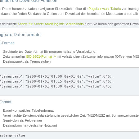
iff auf die Download-Funktion
e Daten herunterzuladen, navigieren Sie zunächst über die
Pegelauswahl-Tabelle
zu einem ge
datenseite finden Sie dann die Option zum Download der historischen Messdaten unterhalb
ne detaillierte
Schritt-für-Schritt-Anleitung mit Screenshots
führt Sie durch den gesamten Down
ügbare Datenformate
-Format
Strukturiertes Datenformat für programmatische Verarbeitung
Zeitstempel im
ISO 8601-Format
↗
mit vollständigen Zeitzoneninformation (Offset von 
Dezimalpunkt als Trennzeichen
"timestamp":"2000-01-01T01:00:00+01:00","value":646},

"timestamp":"2000-01-01T01:15:00+01:00","value":646},

"timestamp":"2000-01-01T01:30:00+01:00","value":645}

Format
Excel-kompatibles Tabellenformat
Vereinfachte Zeitstempeldarstellung in gesetzlicher Zeit (MEZ/MESZ mit Sommerzeitumstel
Semikolon als Feldtrenner
Dezimalkomma (deutsche Notation)
estamp;value
