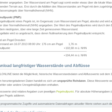
ntimeter angegeben. Der Wasserstand am Pegel sagt somit weder etwas über die lokale Wa
enden Terrain aus. Erst durch die Addition des Wasserstandes am Pegel mit dem zugehörig
asserspiegels über Normalhöhennull (NHN).
nullpunkt (PNP):
egelnullpunkt eines Pegels ist, im Gegensatz zum Wasserstand am Pegel, absolut und wir
ter über Normalhöhennull (NHN) angegeben. Der Wert des Pegelnullpunktes wird durch den Bet
 dem niedrigsten, über eine lange Zeit gemessenen Wasserstand.
gellatte wird so angebracht, dass deren Nullmarkierung dem Pegelnullpunkt entspricht.
iel am Pegel Dresden:
rstand am 16.07.2013 08:00 Uhr: 176 cm am Pegel
1,76
m
ullpunkt
+
102,68
m ü. NHN
=
104,44
m ü. NHN
nload langfristiger Wasserstände und Abflüsse
ONLINE bietet die Möglichkeit, historische Wasserstandsdaten und Abflusswerte seit dem 1
en heruntergeladenen Daten handelt es sich um
ungeprüfte Rohdaten
. Diese Messwerte wur
ehler oder andere Unregelmäßigkeiten enthalten.
esswerte sind relative Angaben zum jeweiligen
Pegelnullpunkt
. Für absolute Höhenangaben 
igen Pegels addieren.
ür programmatische Zugriffe und automatisierte Datenabfragen aktueller Werte stehen auch d