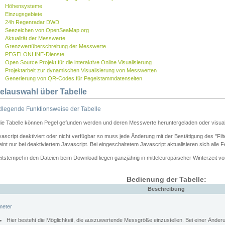
Höhensysteme
Einzugsgebiete
24h Regenradar DWD
Seezeichen von OpenSeaMap.org
Aktualität der Messwerte
Grenzwertüberschreitung der Messwerte
PEGELONLINE-Dienste
Open Source Projekt für die interaktive Online Visualisierung
Projektarbeit zur dynamischen Visualisierung von Messwerten
Generierung von QR-Codes für Pegelstammdatenseiten
elauswahl über Tabelle
legende Funktionsweise der Tabelle
die Tabelle können Pegel gefunden werden und deren Messwerte heruntergeladen oder visuali
vascript deaktiviert oder nicht verfügbar so muss jede Änderung mit der Bestätigung des "Filt
int nur bei deaktiviertem Javascript. Bei eingeschaltetem Javascript aktualisieren sich alle 
itstempel in den Dateien beim Download liegen ganzjährig in mitteleuropäischer Winterzeit vo
Bedienung der Tabelle:
Beschreibung
meter
Hier besteht die Möglichkeit, die auszuwertende Messgröße einzustellen. Bei einer Ände