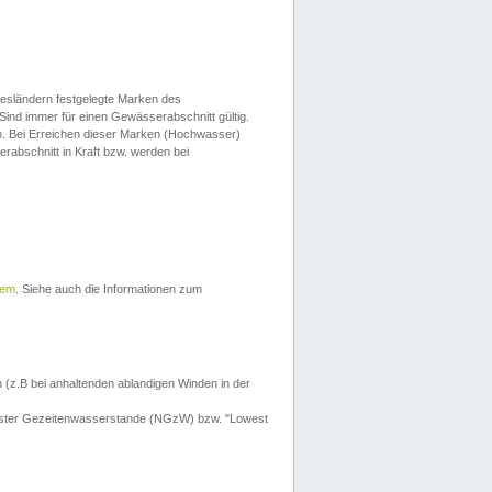
esländern festgelegte Marken des
Sind immer für einen Gewässerabschnitt gültig.
. Bei Erreichen dieser Marken (Hochwasser)
erabschnitt in Kraft bzw. werden bei
tem
. Siehe auch die Informationen zum
 (z.B bei anhaltenden ablandigen Winden in der
drigster Gezeitenwasserstande (NGzW) bzw. "Lowest