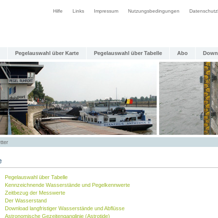
Hilfe
Links
Impressum
Nutzungsbedingungen
Datenschutz
Pegelauswahl über Karte
Pegelauswahl über Tabelle
Abo
Down
tter
e
Pegelauswahl über Tabelle
Kennzeichnende Wasserstände und Pegelkennwerte
Zeitbezug der Messwerte
Der Wasserstand
Download langfristiger Wasserstände und Abflüsse
Astronomische Gezeitenganglinie (Astrotide)