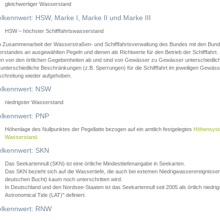
gleichwertiger Wasserstand
lkennwert: HSW, Marke I, Marke II und Marke III
HSW – höchster Schifffahrtswasserstand
in Zusammenarbeit der Wasserstraßen- und Schifffahrtsverwaltung des Bundes mit den Bund
standes an ausgewählten Pegeln und dienen als Richtwerte für den Betrieb der Schifffahrt. 
n von den örtlichen Gegebenheiten ab und sind von Gewässer zu Gewässer unterschiedlich
 unterschiedliche Beschränkungen (z.B. Sperrungen) für die Schifffahrt im jeweiligen Gewäss
schreitung wieder aufgehoben.
lkennwert: NSW
niedrigster Wasserstand
lkennwert: PNP
Höhenlage des Nullpunktes der Pegellatte bezogen auf ein amtlich festgelegtes
Höhensys
Wasserstand
.
lkennwert: SKN
Das Seekartennull (SKN) ist eine örtliche Mindesttiefenangabe in Seekarten.
Das SKN bezieht sich auf die Wassertiefe, die auch bei extemen Niedrigwasserereignissen
deutschen Bucht) kaum noch unterschritten wird.
In Deutschland und den Nordsee-Staaten ist das Seekartennull seit 2005 als örtlich nie
Astronomical Tide (LAT)" definiert.
lkennwert: RNW