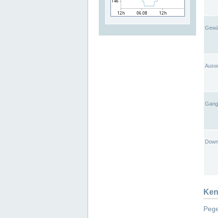
Gewä
Ausw
Gangl
Down
Ken
Pege