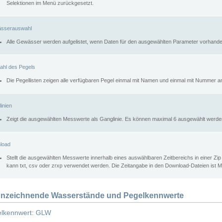
Selektionen im Menü zurückgesetzt.
sserauswahl
Alle Gewässer werden aufgelistet, wenn Daten für den ausgewählten Parameter vorhande
ahl des Pegels
Die Pegellisten zeigen alle verfügbaren Pegel einmal mit Namen und einmal mit Nummer a
inien
Zeigt die ausgewählten Messwerte als Ganglinie. Es können maximal 6 ausgewählt werde
load
Stellt die ausgewählten Messwerte innerhalb eines auswählbaren Zeitbereichs in einer Zi
kann txt, csv oder zrxp verwendet werden. Die Zeitangabe in den Download-Dateien ist 
nzeichnende Wasserstände und Pegelkennwerte
lkennwert: GLW