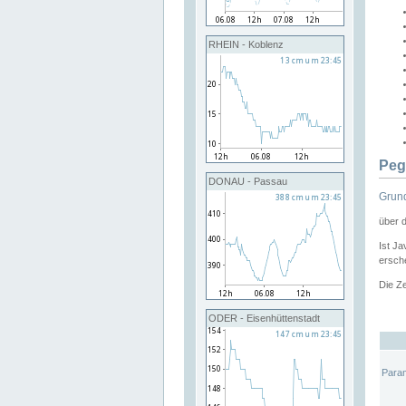
RHEIN - Koblenz
Peg
DONAU - Passau
Grund
über 
Ist Ja
ersche
Die Ze
ODER - Eisenhüttenstadt
Para