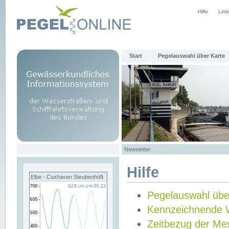
Hilfe
Link
Start
Pegelauswahl über Karte
Newsletter
Hilfe
Elbe - Cuxhaven Steubenhöft
Pegelauswahl übe
Kennzeichnende 
Zeitbezug der Me