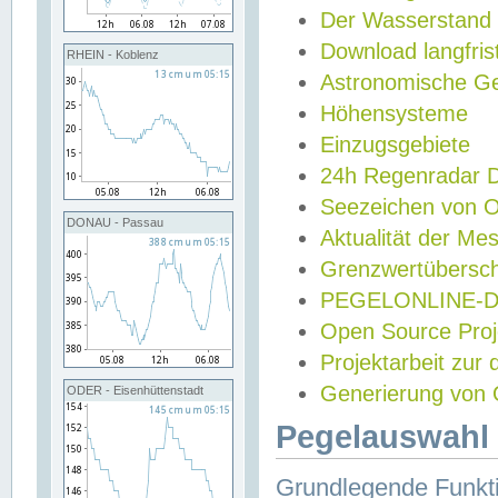
Der Wasserstand
Download langfris
RHEIN - Koblenz
Astronomische Gez
Höhensysteme
Einzugsgebiete
24h Regenradar
Seezeichen von 
DONAU - Passau
Aktualität der Me
Grenzwertübersch
PEGELONLINE-Di
Open Source Projek
Projektarbeit zur
Generierung von 
ODER - Eisenhüttenstadt
Pegelauswahl 
Grundlegende Funkti