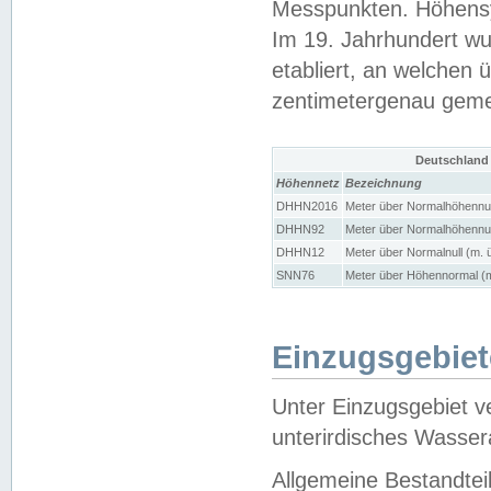
Messpunkten. Höhensy
Im 19. Jahrhundert wu
etabliert, an welchen 
zentimetergenau gem
Deutschland
Höhennetz
Bezeichnung
DHHN2016
Meter über Normalhöhennul
DHHN92
Meter über Normalhöhennul
DHHN12
Meter über Normalnull (m. 
SNN76
Meter über Höhennormal (m
Einzugsgebiet
Unter Einzugsgebiet v
unterirdisches Wasser
Allgemeine Bestandtei