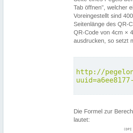
Tab öffnen", welcher 
Voreingestellt sind 4
Seitenlänge des QR-C
QR-Code von 4cm × 4c
ausdrucken, so setzt 
http://pegelo
uuid=a6ee8177
Die Formel zur Berech
lautet:
			(DPI × Druckkantenlänge in cm) ÷ 2,54 = Kantenlänge in Pixel
