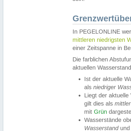
Grenzwertüber
In PEGELONLINE werde
mittleren niedrigsten
einer Zeitspanne in Be
Die farblichen Abstuf
aktuellen Wasserstand
Ist der aktuelle 
als
niedriger Was
Liegt der aktue
gilt dies als
mittle
mit
Grün
dargestel
Wasserstände obe
Wasserstand
und