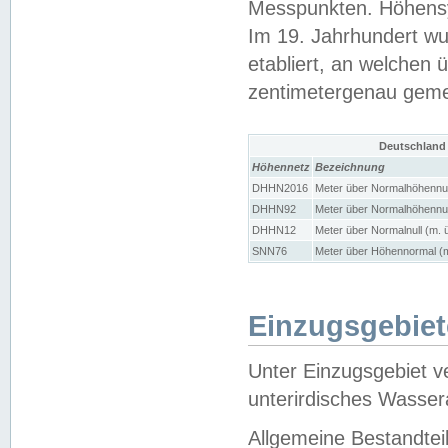
Messpunkten. Höhensy
Im 19. Jahrhundert wu
etabliert, an welchen 
zentimetergenau gem
Deutschland
Höhennetz
Bezeichnung
DHHN2016
Meter über Normalhöhennul
DHHN92
Meter über Normalhöhennul
DHHN12
Meter über Normalnull (m. 
SNN76
Meter über Höhennormal (m
Einzugsgebiet
Unter Einzugsgebiet v
unterirdisches Wasser
Allgemeine Bestandtei