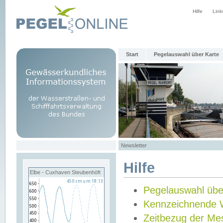
Hilfe
Link
Start
Pegelauswahl über Karte
Newsletter
Hilfe
Elbe - Cuxhaven Steubenhöft
Pegelauswahl übe
Kennzeichnende 
Zeitbezug der Me