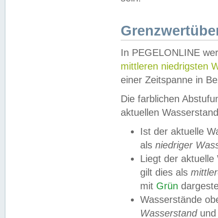
Grenzwertüber
In PEGELONLINE werde
mittleren niedrigsten
einer Zeitspanne in Be
Die farblichen Abstuf
aktuellen Wasserstand
Ist der aktuelle 
als
niedriger Was
Liegt der aktue
gilt dies als
mittle
mit
Grün
dargestel
Wasserstände obe
Wasserstand
und