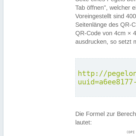
Tab öffnen", welcher 
Voreingestellt sind 4
Seitenlänge des QR-C
QR-Code von 4cm × 4c
ausdrucken, so setzt 
http://pegelo
uuid=a6ee8177
Die Formel zur Berech
lautet:
			(DPI × Druckkantenlänge in cm) ÷ 2,54 = Kantenlänge in Pixel
