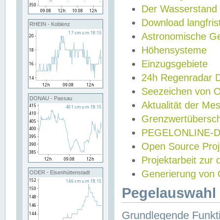
Der Wasserstand
Download langfris
RHEIN - Koblenz
Astronomische Gez
Höhensysteme
Einzugsgebiete
24h Regenradar
Seezeichen von 
DONAU - Passau
Aktualität der Me
Grenzwertübersch
PEGELONLINE-Di
Open Source Projek
Projektarbeit zur
Generierung von 
ODER - Eisenhüttenstadt
Pegelauswahl 
Grundlegende Funkti