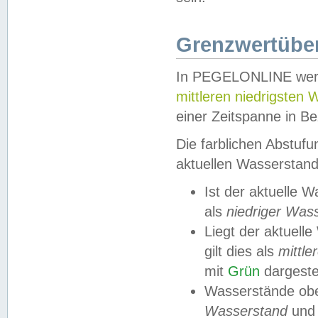
Grenzwertüber
In PEGELONLINE werde
mittleren niedrigsten
einer Zeitspanne in Be
Die farblichen Abstuf
aktuellen Wasserstand
Ist der aktuelle 
als
niedriger Was
Liegt der aktue
gilt dies als
mittle
mit
Grün
dargestel
Wasserstände obe
Wasserstand
und