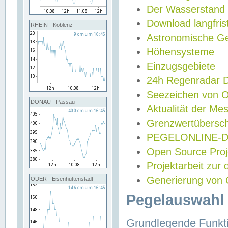
Der Wasserstand
Download langfris
RHEIN - Koblenz
Astronomische Gez
Höhensysteme
Einzugsgebiete
24h Regenradar
Seezeichen von 
DONAU - Passau
Aktualität der Me
Grenzwertübersch
PEGELONLINE-Di
Open Source Projek
Projektarbeit zur
Generierung von 
ODER - Eisenhüttenstadt
Pegelauswahl 
Grundlegende Funkti