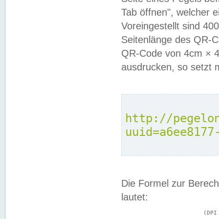
Tab öffnen", welcher 
Voreingestellt sind 4
Seitenlänge des QR-C
QR-Code von 4cm × 4c
ausdrucken, so setzt 
http://pegelo
uuid=a6ee8177
Die Formel zur Berech
lautet:
			(DPI × Druckkantenlänge in cm) ÷ 2,54 = Kantenlänge in Pixel
