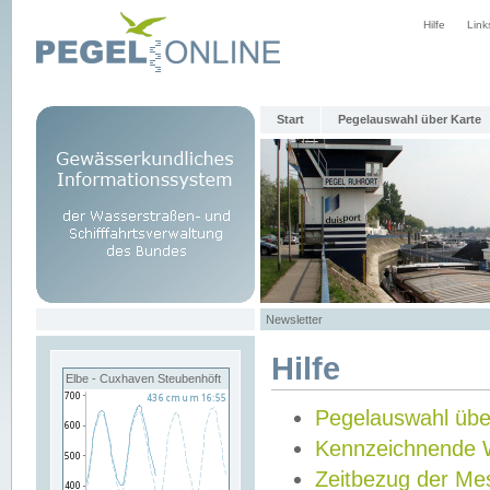
Hilfe
Link
Start
Pegelauswahl über Karte
Newsletter
Hilfe
Elbe - Cuxhaven Steubenhöft
Pegelauswahl übe
Kennzeichnende 
Zeitbezug der Me