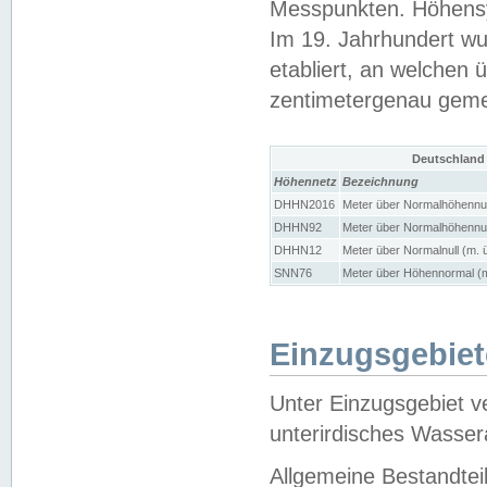
Messpunkten. Höhensy
Im 19. Jahrhundert wu
etabliert, an welchen 
zentimetergenau gem
Deutschland
Höhennetz
Bezeichnung
DHHN2016
Meter über Normalhöhennul
DHHN92
Meter über Normalhöhennul
DHHN12
Meter über Normalnull (m. 
SNN76
Meter über Höhennormal (m
Einzugsgebiet
Unter Einzugsgebiet v
unterirdisches Wasser
Allgemeine Bestandtei