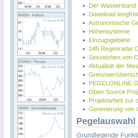
Der Wasserstand
Download langfris
RHEIN - Koblenz
Astronomische Gez
Höhensysteme
Einzugsgebiete
24h Regenradar
Seezeichen von 
DONAU - Passau
Aktualität der Me
Grenzwertübersch
PEGELONLINE-Di
Open Source Projek
Projektarbeit zur
Generierung von 
ODER - Eisenhüttenstadt
Pegelauswahl 
Grundlegende Funkti