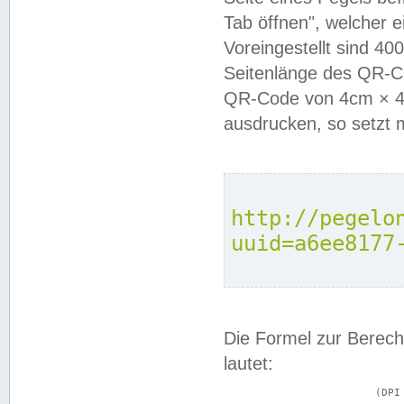
Tab öffnen", welcher 
Voreingestellt sind 4
Seitenlänge des QR-C
QR-Code von 4cm × 4c
ausdrucken, so setzt 
http://pegelo
uuid=a6ee8177
Die Formel zur Berech
lautet:
			(DPI × Druckkantenlänge in cm) ÷ 2,54 = Kantenlänge in Pixel
