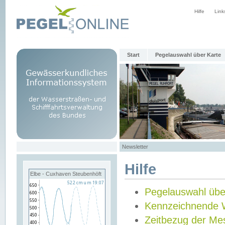
Hilfe
Link
Start
Pegelauswahl über Karte
Newsletter
Hilfe
Elbe - Cuxhaven Steubenhöft
Pegelauswahl übe
Kennzeichnende 
Zeitbezug der Me