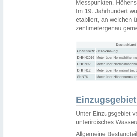
Messpunkten. Höhensy
Im 19. Jahrhundert wu
etabliert, an welchen 
zentimetergenau gem
Deutschland
Höhennetz
Bezeichnung
DHHN2016
Meter über Normalhöhennul
DHHN92
Meter über Normalhöhennul
DHHN12
Meter über Normalnull (m. 
SNN76
Meter über Höhennormal (m
Einzugsgebiet
Unter Einzugsgebiet v
unterirdisches Wasser
Allgemeine Bestandtei