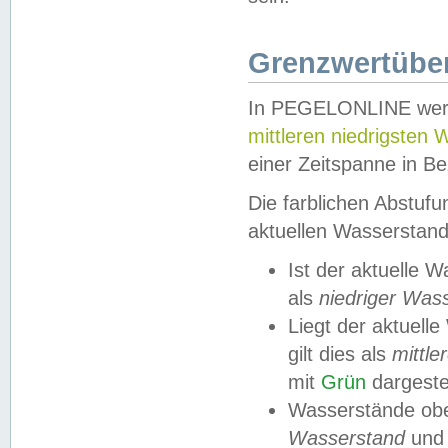
Grenzwertüber
In PEGELONLINE werde
mittleren niedrigsten
einer Zeitspanne in Be
Die farblichen Abstuf
aktuellen Wasserstand
Ist der aktuelle 
als
niedriger Was
Liegt der aktue
gilt dies als
mittle
mit
Grün
dargestel
Wasserstände obe
Wasserstand
und