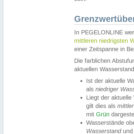
Grenzwertüber
In PEGELONLINE werde
mittleren niedrigsten
einer Zeitspanne in Be
Die farblichen Abstuf
aktuellen Wasserstand
Ist der aktuelle 
als
niedriger Was
Liegt der aktue
gilt dies als
mittle
mit
Grün
dargestel
Wasserstände obe
Wasserstand
und