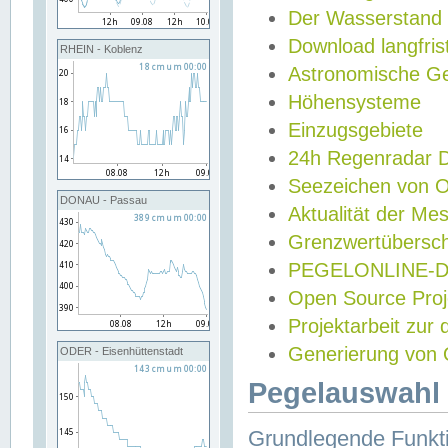
Der Wasserstand
Download langfris
RHEIN - Koblenz
Astronomische Gez
Höhensysteme
Einzugsgebiete
24h Regenradar
Seezeichen von 
DONAU - Passau
Aktualität der Me
Grenzwertübersch
PEGELONLINE-Di
Open Source Projek
Projektarbeit zur
Generierung von 
ODER - Eisenhüttenstadt
Pegelauswahl 
Grundlegende Funkti