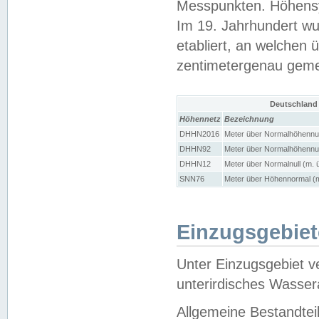
Messpunkten. Höhensy
Im 19. Jahrhundert wu
etabliert, an welchen 
zentimetergenau gem
Deutschland
Höhennetz
Bezeichnung
DHHN2016
Meter über Normalhöhennul
DHHN92
Meter über Normalhöhennul
DHHN12
Meter über Normalnull (m. 
SNN76
Meter über Höhennormal (m
Einzugsgebiet
Unter Einzugsgebiet v
unterirdisches Wasser
Allgemeine Bestandtei