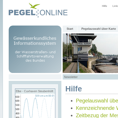
Hilfe
Link
Start
Pegelauswahl über Karte
Newsletter
Hilfe
Elbe - Cuxhaven Steubenhöft
Pegelauswahl übe
Kennzeichnende 
Zeitbezug der Me