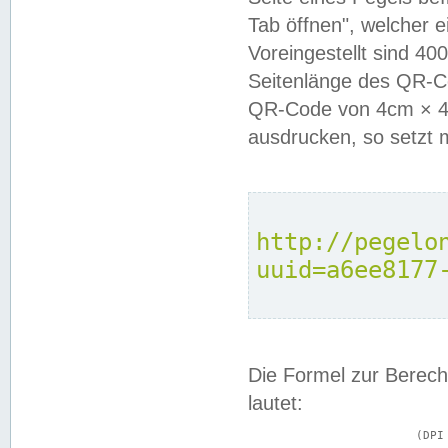
Tab öffnen", welcher 
Voreingestellt sind 4
Seitenlänge des QR-C
QR-Code von 4cm × 4c
ausdrucken, so setzt 
http://pegelo
uuid=a6ee8177
Die Formel zur Berech
lautet:
			(DPI × Druckkantenlänge in cm) ÷ 2,54 = Kantenlänge in Pixel
