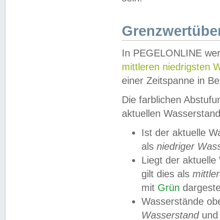
Grenzwertüber
In PEGELONLINE werde
mittleren niedrigsten
einer Zeitspanne in Be
Die farblichen Abstuf
aktuellen Wasserstand
Ist der aktuelle 
als
niedriger Was
Liegt der aktue
gilt dies als
mittle
mit
Grün
dargestel
Wasserstände obe
Wasserstand
und