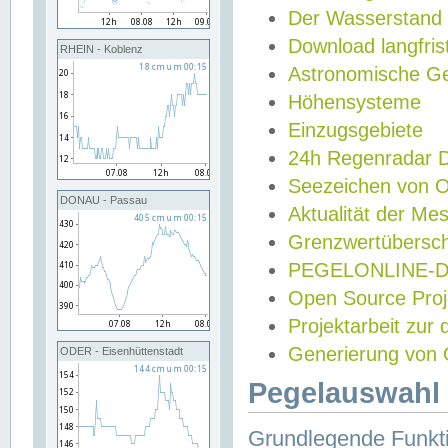
Der Wasserstand
Download langfris
RHEIN - Koblenz
Astronomische Gez
Höhensysteme
Einzugsgebiete
24h Regenradar
Seezeichen von 
DONAU - Passau
Aktualität der Me
Grenzwertübersch
PEGELONLINE-Di
Open Source Projek
Projektarbeit zur
Generierung von 
ODER - Eisenhüttenstadt
Pegelauswahl 
Grundlegende Funkti