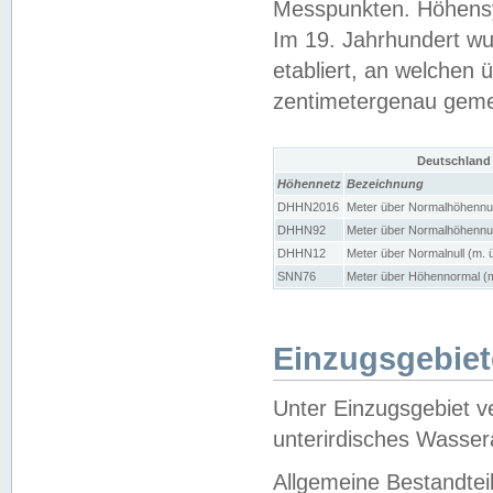
Messpunkten. Höhensy
Im 19. Jahrhundert wu
etabliert, an welchen 
zentimetergenau gem
Deutschland
Höhennetz
Bezeichnung
DHHN2016
Meter über Normalhöhennul
DHHN92
Meter über Normalhöhennul
DHHN12
Meter über Normalnull (m. 
SNN76
Meter über Höhennormal (m
Einzugsgebiet
Unter Einzugsgebiet v
unterirdisches Wasser
Allgemeine Bestandtei