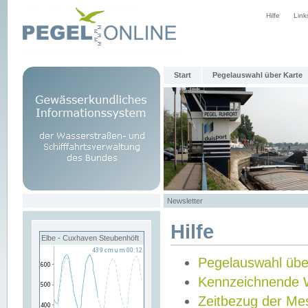
Hilfe
Link
Start
Pegelauswahl über Karte
Newsletter
Hilfe
Elbe - Cuxhaven Steubenhöft
Pegelauswahl übe
Kennzeichnende 
Zeitbezug der Me