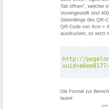
Tab öffnen", welcher 
Voreingestellt sind 4
Seitenlänge des QR-C
QR-Code von 4cm × 4c
ausdrucken, so setzt 
http://pegelo
uuid=a6ee8177
Die Formel zur Berech
lautet:
			(DPI × Druckkantenlänge in cm) ÷ 2,54 = Kantenlänge in Pixel
