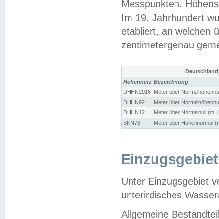
Messpunkten. Höhensy
Im 19. Jahrhundert wu
etabliert, an welchen 
zentimetergenau gem
Deutschland
Höhennetz
Bezeichnung
DHHN2016
Meter über Normalhöhennul
DHHN92
Meter über Normalhöhennul
DHHN12
Meter über Normalnull (m. 
SNN76
Meter über Höhennormal (m
Einzugsgebiet
Unter Einzugsgebiet v
unterirdisches Wasser
Allgemeine Bestandtei