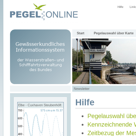
Hilfe
Link
Start
Pegelauswahl über Karte
Newsletter
Hilfe
Elbe - Cuxhaven Steubenhöft
Pegelauswahl übe
Kennzeichnende 
Zeitbezug der Me