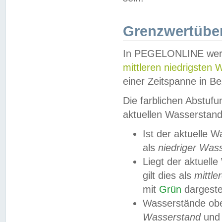
Grenzwertüber
In PEGELONLINE werde
mittleren niedrigsten
einer Zeitspanne in Be
Die farblichen Abstuf
aktuellen Wasserstand
Ist der aktuelle 
als
niedriger Was
Liegt der aktue
gilt dies als
mittle
mit
Grün
dargestel
Wasserstände obe
Wasserstand
und