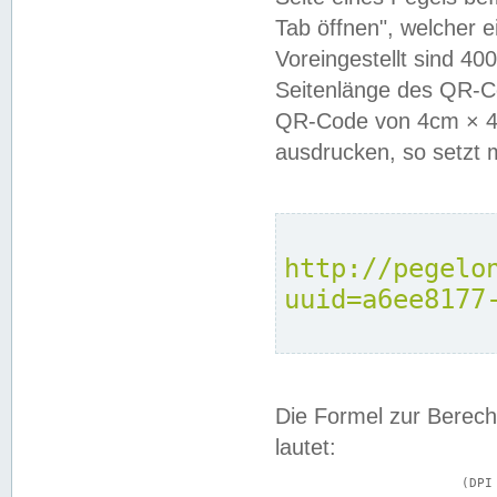
Tab öffnen", welcher 
Voreingestellt sind 4
Seitenlänge des QR-C
QR-Code von 4cm × 4c
ausdrucken, so setzt 
http://pegelo
uuid=a6ee8177
Die Formel zur Berech
lautet:
			(DPI × Druckkantenlänge in cm) ÷ 2,54 = Kantenlänge in Pixel
