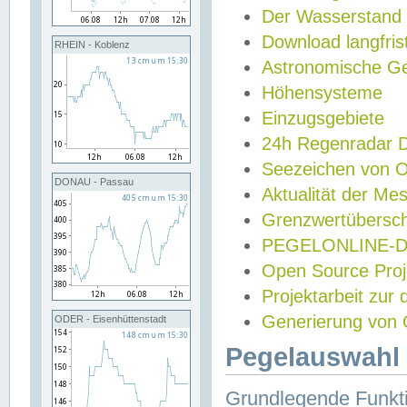
Der Wasserstand
Download langfris
RHEIN - Koblenz
Astronomische Gez
Höhensysteme
Einzugsgebiete
24h Regenradar
Seezeichen von 
DONAU - Passau
Aktualität der Me
Grenzwertübersch
PEGELONLINE-Di
Open Source Projek
Projektarbeit zur
Generierung von 
ODER - Eisenhüttenstadt
Pegelauswahl 
Grundlegende Funkti