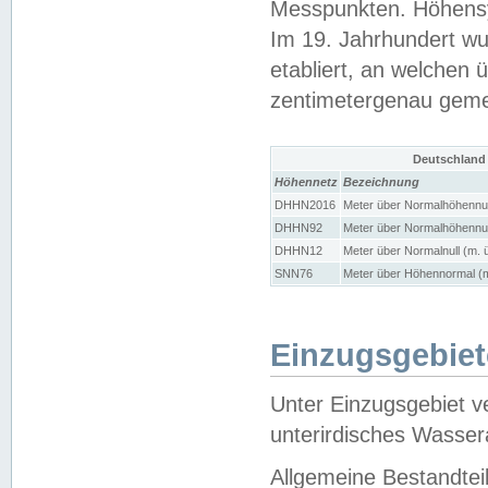
Messpunkten. Höhensy
Im 19. Jahrhundert wu
etabliert, an welchen 
zentimetergenau gem
Deutschland
Höhennetz
Bezeichnung
DHHN2016
Meter über Normalhöhennul
DHHN92
Meter über Normalhöhennul
DHHN12
Meter über Normalnull (m. 
SNN76
Meter über Höhennormal (m
Einzugsgebiet
Unter Einzugsgebiet v
unterirdisches Wasser
Allgemeine Bestandtei