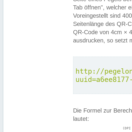
Tab öffnen", welcher 
Voreingestellt sind 4
Seitenlänge des QR-C
QR-Code von 4cm × 4c
ausdrucken, so setzt 
http://pegelo
uuid=a6ee8177
Die Formel zur Berech
lautet:
			(DPI × Druckkantenlänge in cm) ÷ 2,54 = Kantenlänge in Pixel
