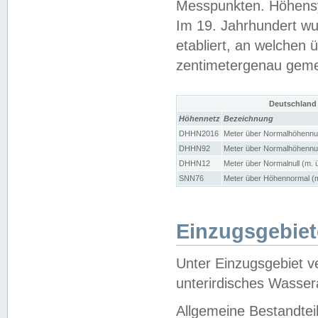
Messpunkten. Höhensy
Im 19. Jahrhundert wu
etabliert, an welchen 
zentimetergenau gem
Deutschland
Höhennetz
Bezeichnung
DHHN2016
Meter über Normalhöhennul
DHHN92
Meter über Normalhöhennul
DHHN12
Meter über Normalnull (m. 
SNN76
Meter über Höhennormal (m
Einzugsgebiet
Unter Einzugsgebiet v
unterirdisches Wasser
Allgemeine Bestandtei