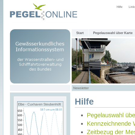
Hilfe
Link
Start
Pegelauswahl über Karte
Newsletter
Hilfe
Elbe - Cuxhaven Steubenhöft
Pegelauswahl übe
Kennzeichnende 
Zeitbezug der Me