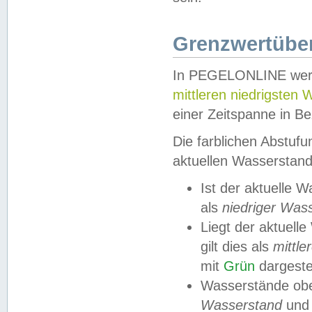
Grenzwertüber
In PEGELONLINE werde
mittleren niedrigsten
einer Zeitspanne in Be
Die farblichen Abstuf
aktuellen Wasserstand
Ist der aktuelle 
als
niedriger Was
Liegt der aktue
gilt dies als
mittle
mit
Grün
dargestel
Wasserstände obe
Wasserstand
und