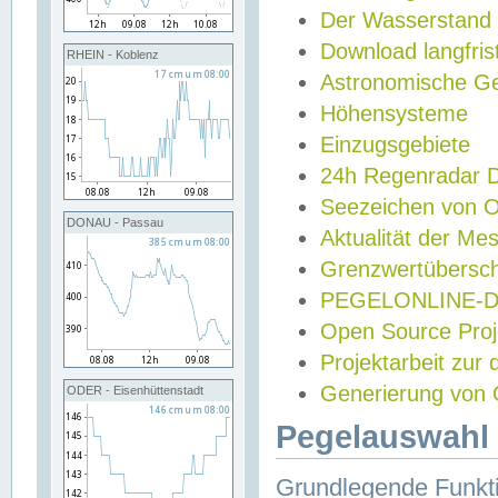
Der Wasserstand
Download langfris
RHEIN - Koblenz
Astronomische Gez
Höhensysteme
Einzugsgebiete
24h Regenradar
Seezeichen von 
DONAU - Passau
Aktualität der Me
Grenzwertübersch
PEGELONLINE-Di
Open Source Projek
Projektarbeit zur
Generierung von 
ODER - Eisenhüttenstadt
Pegelauswahl 
Grundlegende Funkti