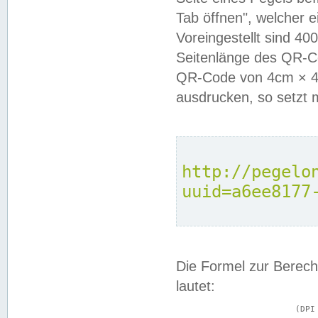
Tab öffnen", welcher 
Voreingestellt sind 4
Seitenlänge des QR-C
QR-Code von 4cm × 4c
ausdrucken, so setzt 
http://pegelo
uuid=a6ee8177
Die Formel zur Berech
lautet:
			(DPI × Druckkantenlänge in cm) ÷ 2,54 = Kantenlänge in Pixel
