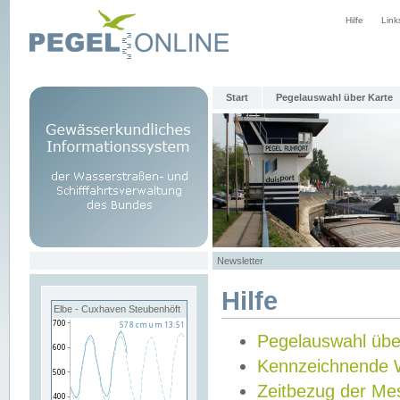
Hilfe
Link
Start
Pegelauswahl über Karte
Newsletter
Hilfe
Elbe - Cuxhaven Steubenhöft
Pegelauswahl übe
Kennzeichnende 
Zeitbezug der Me