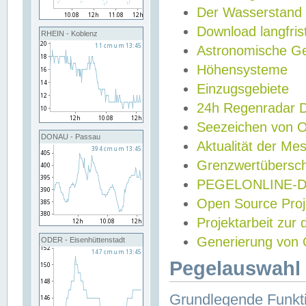
Der Wasserstand
Download langfris
RHEIN - Koblenz
Astronomische Gez
Höhensysteme
Einzugsgebiete
24h Regenradar
Seezeichen von 
DONAU - Passau
Aktualität der Me
Grenzwertübersch
PEGELONLINE-Di
Open Source Projek
Projektarbeit zur
Generierung von 
ODER - Eisenhüttenstadt
Pegelauswahl 
Grundlegende Funkti