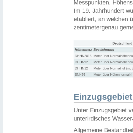
Messpunkten. Höhensy
Im 19. Jahrhundert wu
etabliert, an welchen 
zentimetergenau gem
Deutschland
Höhennetz
Bezeichnung
DHHN2016
Meter über Normalhöhennul
DHHN92
Meter über Normalhöhennul
DHHN12
Meter über Normalnull (m. 
SNN76
Meter über Höhennormal (m
Einzugsgebiet
Unter Einzugsgebiet v
unterirdisches Wasser
Allgemeine Bestandtei