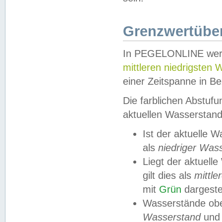
Grenzwertüber
In PEGELONLINE werde
mittleren niedrigsten
einer Zeitspanne in Be
Die farblichen Abstuf
aktuellen Wasserstand
Ist der aktuelle 
als
niedriger Was
Liegt der aktue
gilt dies als
mittle
mit
Grün
dargestel
Wasserstände obe
Wasserstand
und