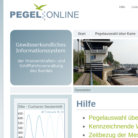
Hilfe
Link
Start
Pegelauswahl über Karte
Newsletter
Hilfe
Elbe - Cuxhaven Steubenhöft
Pegelauswahl übe
Kennzeichnende 
Zeitbezug der Me