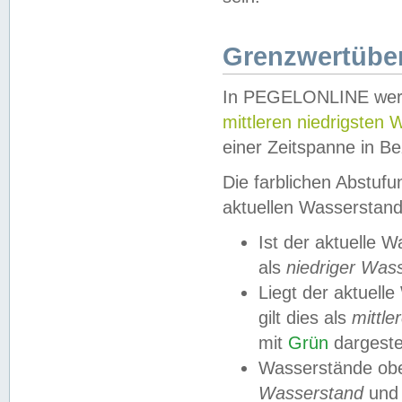
Grenzwertüber
In PEGELONLINE werde
mittleren niedrigsten
einer Zeitspanne in Be
Die farblichen Abstuf
aktuellen Wasserstand
Ist der aktuelle 
als
niedriger Was
Liegt der aktue
gilt dies als
mittle
mit
Grün
dargestel
Wasserstände obe
Wasserstand
und