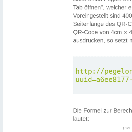
Tab öffnen", welcher 
Voreingestellt sind 4
Seitenlänge des QR-C
QR-Code von 4cm × 4c
ausdrucken, so setzt 
http://pegelo
uuid=a6ee8177
Die Formel zur Berech
lautet:
			(DPI × Druckkantenlänge in cm) ÷ 2,54 = Kantenlänge in Pixel
