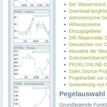
Der Wasserstand
Download langfris
RHEIN - Koblenz
Astronomische Gez
Höhensysteme
Einzugsgebiete
24h Regenradar
Seezeichen von 
DONAU - Passau
Aktualität der Me
Grenzwertübersch
PEGELONLINE-Di
Open Source Projek
Projektarbeit zur
Generierung von 
ODER - Eisenhüttenstadt
Pegelauswahl 
Grundlegende Funkti