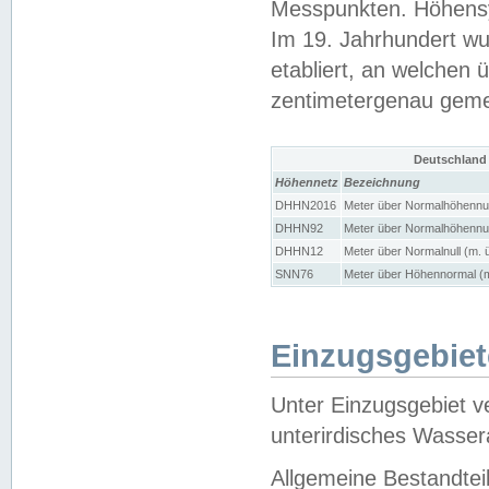
Messpunkten. Höhensy
Im 19. Jahrhundert wu
etabliert, an welchen 
zentimetergenau gem
Deutschland
Höhennetz
Bezeichnung
DHHN2016
Meter über Normalhöhennul
DHHN92
Meter über Normalhöhennul
DHHN12
Meter über Normalnull (m. 
SNN76
Meter über Höhennormal (m
Einzugsgebiet
Unter Einzugsgebiet v
unterirdisches Wasser
Allgemeine Bestandtei