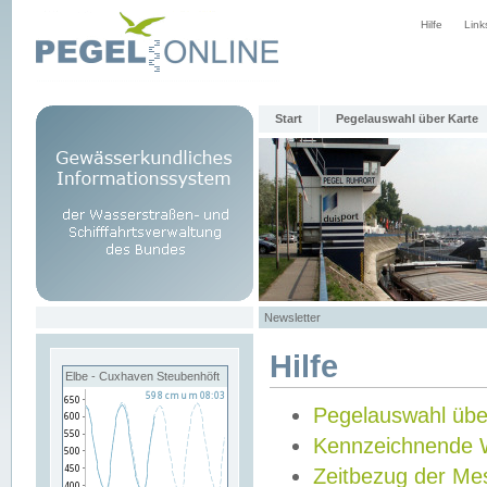
Hilfe
Link
Start
Pegelauswahl über Karte
Newsletter
Hilfe
Elbe - Cuxhaven Steubenhöft
Pegelauswahl übe
Kennzeichnende 
Zeitbezug der Me