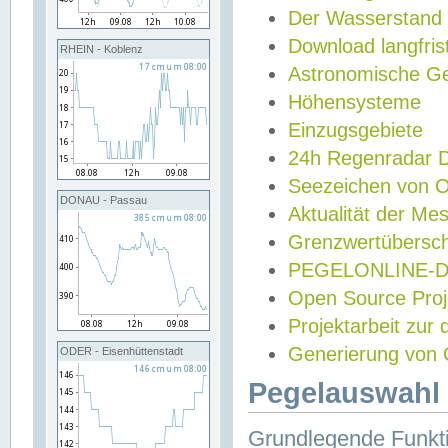
Der Wasserstand
Download langfris
RHEIN - Koblenz
Astronomische Gez
Höhensysteme
Einzugsgebiete
24h Regenradar
Seezeichen von 
DONAU - Passau
Aktualität der Me
Grenzwertübersch
PEGELONLINE-Di
Open Source Projek
Projektarbeit zur
Generierung von 
ODER - Eisenhüttenstadt
Pegelauswahl 
Grundlegende Funkti