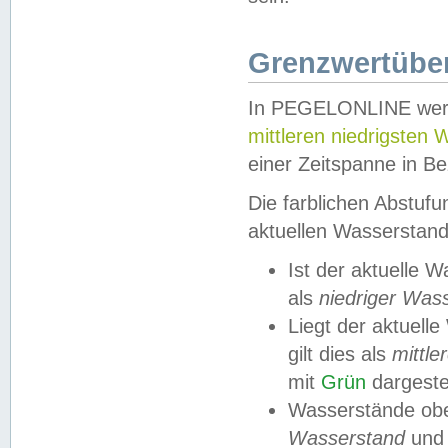
Grenzwertüber
In PEGELONLINE werde
mittleren niedrigsten
einer Zeitspanne in Be
Die farblichen Abstuf
aktuellen Wasserstand
Ist der aktuelle 
als
niedriger Was
Liegt der aktue
gilt dies als
mittle
mit
Grün
dargestel
Wasserstände obe
Wasserstand
und