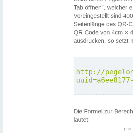
Tab öffnen", welcher 
Voreingestellt sind 4
Seitenlänge des QR-C
QR-Code von 4cm × 4c
ausdrucken, so setzt 
http://pegelo
uuid=a6ee8177
Die Formel zur Berech
lautet:
			(DPI × Druckkantenlänge in cm) ÷ 2,54 = Kantenlänge in Pixel
