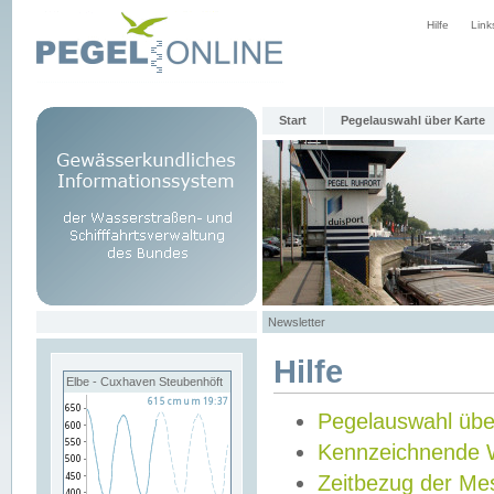
Hilfe
Link
Start
Pegelauswahl über Karte
Newsletter
Hilfe
Elbe - Cuxhaven Steubenhöft
Pegelauswahl übe
Kennzeichnende 
Zeitbezug der Me