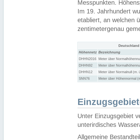
Messpunkten. Höhensy
Im 19. Jahrhundert wu
etabliert, an welchen 
zentimetergenau gem
Deutschland
Höhennetz
Bezeichnung
DHHN2016
Meter über Normalhöhennul
DHHN92
Meter über Normalhöhennul
DHHN12
Meter über Normalnull (m. 
SNN76
Meter über Höhennormal (m
Einzugsgebiet
Unter Einzugsgebiet v
unterirdisches Wasser
Allgemeine Bestandtei