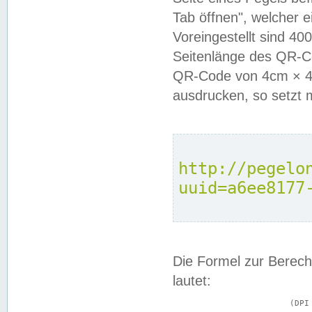
Tab öffnen", welcher 
Voreingestellt sind 4
Seitenlänge des QR-C
QR-Code von 4cm × 4c
ausdrucken, so setzt 
http://pegelo
uuid=a6ee8177
Die Formel zur Berech
lautet:
			(DPI × Druckkantenlänge in cm) ÷ 2,54 = Kantenlänge in Pixel
