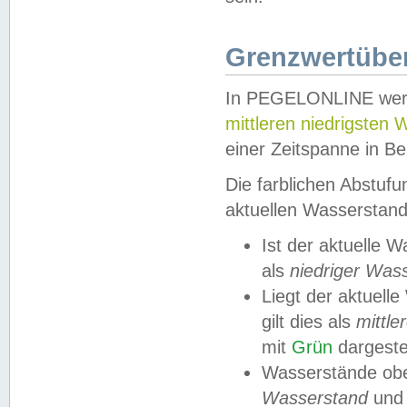
Grenzwertüber
In PEGELONLINE werde
mittleren niedrigsten
einer Zeitspanne in Be
Die farblichen Abstuf
aktuellen Wasserstand
Ist der aktuelle 
als
niedriger Was
Liegt der aktue
gilt dies als
mittle
mit
Grün
dargestel
Wasserstände obe
Wasserstand
und