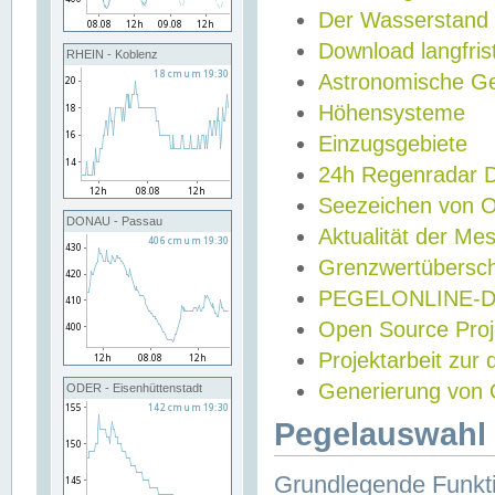
Der Wasserstand
Download langfris
RHEIN - Koblenz
Astronomische Gez
Höhensysteme
Einzugsgebiete
24h Regenradar
Seezeichen von 
DONAU - Passau
Aktualität der Me
Grenzwertübersch
PEGELONLINE-Di
Open Source Projek
Projektarbeit zur
Generierung von 
ODER - Eisenhüttenstadt
Pegelauswahl 
Grundlegende Funkti