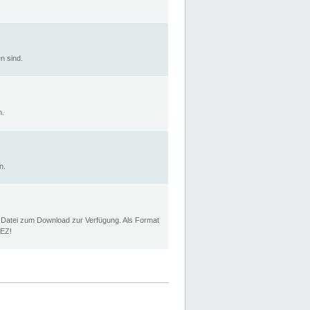
n sind.
n.
n.
p Datei zum Download zur Verfügung. Als Format
MEZ!