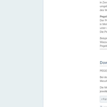
in Ze
umgeb
des W
Pegel
Der P
in Me
unter
Die Pe
Beisp
Wasse
Pegeln
Dow
PEGEL
Bei d
Messf
Die M
jeweil
ℹ️ F