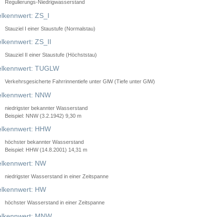
Regulierungs-Niedrigwasserstand
lkennwert: ZS_I
Stauziel I einer Staustufe (Normalstau)
lkennwert: ZS_II
Stauziel II einer Staustufe (Höchststau)
elkennwert: TUGLW
Verkehrsgesicherte Fahrrinnentiefe unter GlW (Tiefe unter GlW)
lkennwert: NNW
niedrigster bekannter Wasserstand
Beispiel: NNW (3.2.1942) 9,30 m
lkennwert: HHW
höchster bekannter Wasserstand
Beispiel: HHW (14.8.2001) 14,31 m
lkennwert: NW
niedrigster Wasserstand in einer Zeitspanne
lkennwert: HW
höchster Wasserstand in einer Zeitspanne
elkennwert: MNW