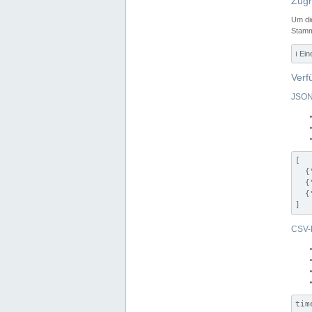
Zugr
Um di
Stamm
ℹ️ Ei
Verf
JSON
[

  {
  {
  {
]
CSV-
tim