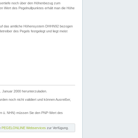
ssertiefe noch über den Höhenbezug zum
en Wert des Pegelnullpunktes erhält man die Höhe
d auf das amtliche Höhensystem DHHN92 bezogen
reiber des Pegels festgelegt und liegt meist
. Januar 2000 herunterzuladen.
den noch nicht validiert und können Ausreißer,
(m ü. NHN) müssen Sie den PNP-Wert des
ie
PEGELONLINE Webservices
zur Verfügung.