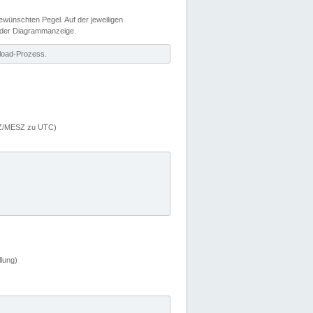
wünschten Pegel. Auf der jeweiligen
 der Diagrammanzeige.
load-Prozess.
MEZ/MESZ zu UTC)
lung)