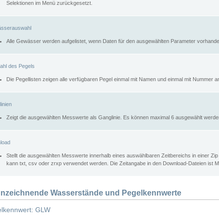
Selektionen im Menü zurückgesetzt.
sserauswahl
Alle Gewässer werden aufgelistet, wenn Daten für den ausgewählten Parameter vorhande
ahl des Pegels
Die Pegellisten zeigen alle verfügbaren Pegel einmal mit Namen und einmal mit Nummer a
inien
Zeigt die ausgewählten Messwerte als Ganglinie. Es können maximal 6 ausgewählt werde
load
Stellt die ausgewählten Messwerte innerhalb eines auswählbaren Zeitbereichs in einer Zi
kann txt, csv oder zrxp verwendet werden. Die Zeitangabe in den Download-Dateien ist 
nzeichnende Wasserstände und Pegelkennwerte
lkennwert: GLW