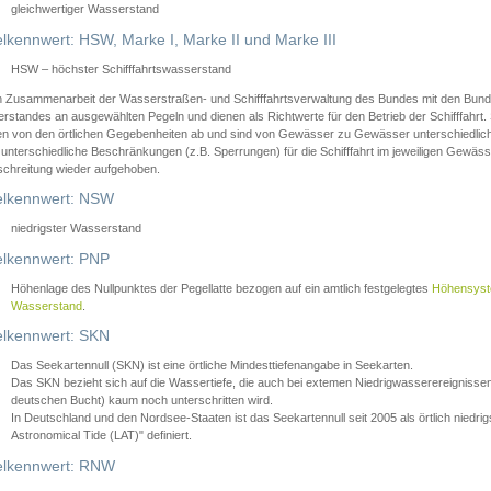
gleichwertiger Wasserstand
lkennwert: HSW, Marke I, Marke II und Marke III
HSW – höchster Schifffahrtswasserstand
in Zusammenarbeit der Wasserstraßen- und Schifffahrtsverwaltung des Bundes mit den Bund
standes an ausgewählten Pegeln und dienen als Richtwerte für den Betrieb der Schifffahrt. 
n von den örtlichen Gegebenheiten ab und sind von Gewässer zu Gewässer unterschiedlich
 unterschiedliche Beschränkungen (z.B. Sperrungen) für die Schifffahrt im jeweiligen Gewäss
schreitung wieder aufgehoben.
lkennwert: NSW
niedrigster Wasserstand
lkennwert: PNP
Höhenlage des Nullpunktes der Pegellatte bezogen auf ein amtlich festgelegtes
Höhensys
Wasserstand
.
lkennwert: SKN
Das Seekartennull (SKN) ist eine örtliche Mindesttiefenangabe in Seekarten.
Das SKN bezieht sich auf die Wassertiefe, die auch bei extemen Niedrigwasserereignissen
deutschen Bucht) kaum noch unterschritten wird.
In Deutschland und den Nordsee-Staaten ist das Seekartennull seit 2005 als örtlich nie
Astronomical Tide (LAT)" definiert.
lkennwert: RNW