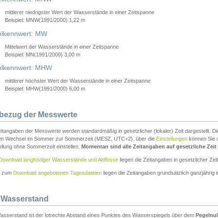
mittlerer niedrigster Wert der Wasserstände in einer Zeitspanne
Beispiel: MNW(1991/2000) 1,22 m
lkennwert: MW
Mittelwert der Wasserstände in einer Zeitspanne
Beispiel: MN(1991/2000) 3,00 m
elkennwert: MHW
mittlerer höchster Wert der Wasserstände in einer Zeitspanne
Beispiel: MHW(1991/2000) 6,00 m
tbezug der Messwerte
itangaben der Messwerte werden standardmäßig in gesetzlicher (lokaler) Zeit dargestellt. D
em Wechsel im Sommer zur Sommerzeit (MESZ, UTC+2). über die
Einstellungen
können Sie d
ellung ohne Sommerzeit einstellen.
Momentan sind alle Zeitangaben auf gesetzliche Zeit e
Download langfristiger Wasserstände und Abflüsse
liegen die Zeitangaben in gesetzlicher Zeit
n zum
Download angebotenen Tagesdateien
liegen die Zeitangaben grundsätzlich ganzjährig in
 Wasserstand
asserstand ist der lotrechte Abstand eines Punktes des Wasserspiegels über dem
Pegelnul