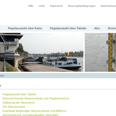
Hilfe
Links
Impressum
Nutzungsbedingungen
Datenschutz
Pegelauswahl über Karte
Pegelauswahl über Tabelle
Abo
Down
tter
e
Pegelauswahl über Tabelle
Kennzeichnende Wasserstände und Pegelkennwerte
Zeitbezug der Messwerte
Der Wasserstand
Download langfristiger Wasserstände und Abflüsse
Astronomische Gezeitenganglinie (Astrotide)