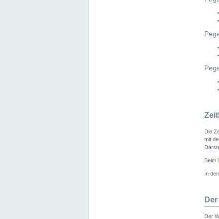
Pege
Peg
Zei
Die Ze
mit d
Darst
Beim
In de
Der
Der W