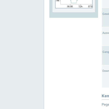
Gewä
Ausw
Gangl
Down
Ken
Pege