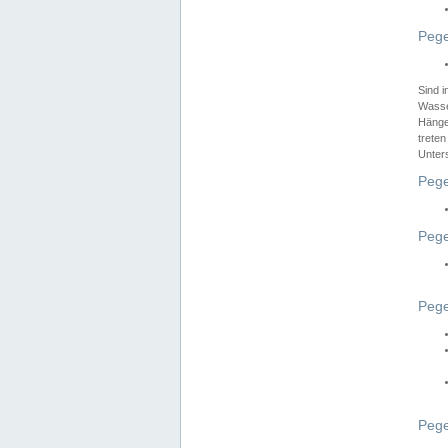
Pege
Sind 
Wasser
Hänge
treten
Unter
Pege
Pege
Pege
Pege