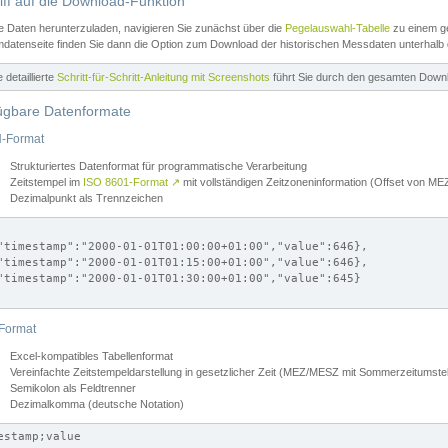
iff auf die Download-Funktion
e Daten herunterzuladen, navigieren Sie zunächst über die
Pegelauswahl-Tabelle
zu einem ge
datenseite finden Sie dann die Option zum Download der historischen Messdaten unterhalb
ne detaillierte
Schritt-für-Schritt-Anleitung mit Screenshots
führt Sie durch den gesamten Down
ügbare Datenformate
-Format
Strukturiertes Datenformat für programmatische Verarbeitung
Zeitstempel im
ISO 8601-Format
↗
mit vollständigen Zeitzoneninformation (Offset von 
Dezimalpunkt als Trennzeichen
"timestamp":"2000-01-01T01:00:00+01:00","value":646},

"timestamp":"2000-01-01T01:15:00+01:00","value":646},

"timestamp":"2000-01-01T01:30:00+01:00","value":645}

Format
Excel-kompatibles Tabellenformat
Vereinfachte Zeitstempeldarstellung in gesetzlicher Zeit (MEZ/MESZ mit Sommerzeitumstel
Semikolon als Feldtrenner
Dezimalkomma (deutsche Notation)
estamp;value
