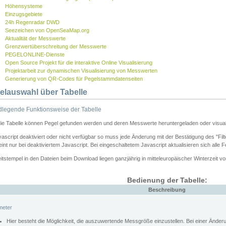
Höhensysteme
Einzugsgebiete
24h Regenradar DWD
Seezeichen von OpenSeaMap.org
Aktualität der Messwerte
Grenzwertüberschreitung der Messwerte
PEGELONLINE-Dienste
Open Source Projekt für die interaktive Online Visualisierung
Projektarbeit zur dynamischen Visualisierung von Messwerten
Generierung von QR-Codes für Pegelstammdatenseiten
elauswahl über Tabelle
legende Funktionsweise der Tabelle
die Tabelle können Pegel gefunden werden und deren Messwerte heruntergeladen oder visuali
vascript deaktiviert oder nicht verfügbar so muss jede Änderung mit der Bestätigung des "Filt
int nur bei deaktiviertem Javascript. Bei eingeschaltetem Javascript aktualisieren sich alle 
itstempel in den Dateien beim Download liegen ganzjährig in mitteleuropäischer Winterzeit vo
Bedienung der Tabelle:
Beschreibung
meter
Hier besteht die Möglichkeit, die auszuwertende Messgröße einzustellen. Bei einer Ände