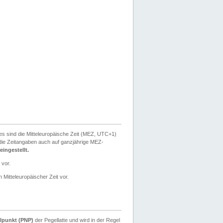
ies sind die Mitteleuropäische Zeit (MEZ, UTC+1)
ie Zeitangaben auch auf ganzjährige MEZ-
ingestellt.
 vor.
 Mitteleuropäischer Zeit vor.
lpunkt (PNP)
der Pegellatte und wird in der Regel