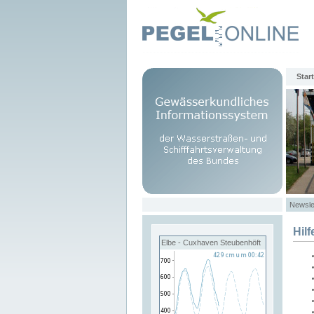
Start
Newsle
Hilf
Elbe - Cuxhaven Steubenhöft