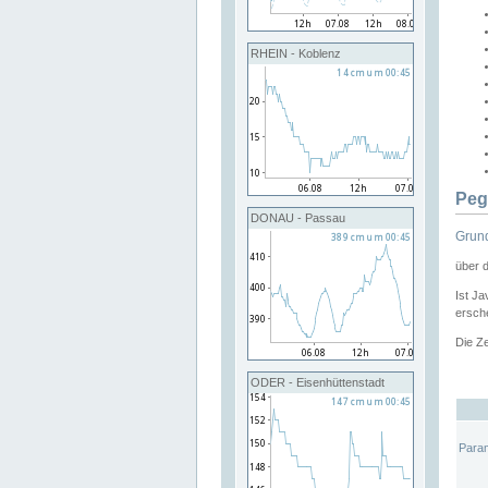
RHEIN - Koblenz
Peg
DONAU - Passau
Grund
über 
Ist Ja
ersche
Die Ze
ODER - Eisenhüttenstadt
Para