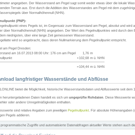
ntimeter angegeben. Der Wasserstand am Pegel sagt somit weder etwas über die lokale Wa
enden Terrain aus. Erst durch die Addition des Wasserstandes am Pegel mit dem zugehörig
asserspiegels über Normalhöhennull (NHN).
nullpunkt (PNP):
egelnullpunkt eines Pegels ist, im Gegensatz zum Wasserstand am Pegel, absolut und wir
ter über Normalhöhennull (NHN) angegeben. Der Wert des Pegelnullpunktes wird durch den Bet
 dem niedrigsten, über eine lange Zeit gemessenen Wasserstand.
gellatte wird so angebracht, dass deren Nullmarkierung dem Pegelnullpunkt entspricht.
iel am Pegel Dresden:
rstand am 16.07.2013 08:00 Uhr: 176 cm am Pegel
1,76
m
ullpunkt
+
102,68
m ü. NHN
=
104,44
m ü. NHN
nload langfristiger Wasserstände und Abflüsse
ONLINE bietet die Möglichkeit, historische Wasserstandsdaten und Abflusswerte seit dem 1
en heruntergeladenen Daten handelt es sich um
ungeprüfte Rohdaten
. Diese Messwerte wur
ehler oder andere Unregelmäßigkeiten enthalten.
esswerte sind relative Angaben zum jeweiligen
Pegelnullpunkt
. Für absolute Höhenangaben 
igen Pegels addieren.
ür programmatische Zugriffe und automatisierte Datenabfragen aktueller Werte stehen auch d