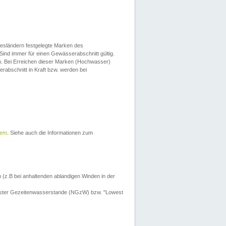
esländern festgelegte Marken des
Sind immer für einen Gewässerabschnitt gültig.
. Bei Erreichen dieser Marken (Hochwasser)
erabschnitt in Kraft bzw. werden bei
tem
. Siehe auch die Informationen zum
 (z.B bei anhaltenden ablandigen Winden in der
drigster Gezeitenwasserstande (NGzW) bzw. "Lowest