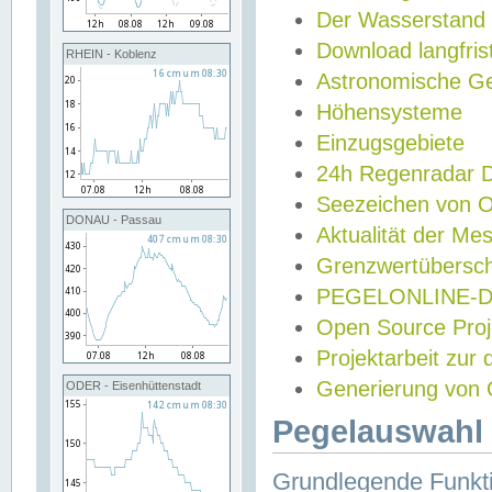
Der Wasserstand
Download langfris
RHEIN - Koblenz
Astronomische Gez
Höhensysteme
Einzugsgebiete
24h Regenradar
Seezeichen von 
DONAU - Passau
Aktualität der Me
Grenzwertübersch
PEGELONLINE-Di
Open Source Projek
Projektarbeit zur
Generierung von 
ODER - Eisenhüttenstadt
Pegelauswahl 
Grundlegende Funkti