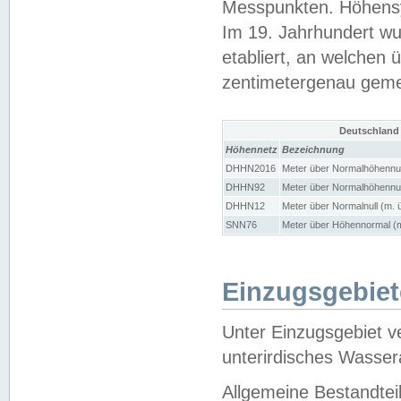
Messpunkten. Höhensy
Im 19. Jahrhundert wu
etabliert, an welchen 
zentimetergenau gem
Deutschland
Höhennetz
Bezeichnung
DHHN2016
Meter über Normalhöhennul
DHHN92
Meter über Normalhöhennul
DHHN12
Meter über Normalnull (m. 
SNN76
Meter über Höhennormal (m
Einzugsgebiet
Unter Einzugsgebiet v
unterirdisches Wasser
Allgemeine Bestandtei