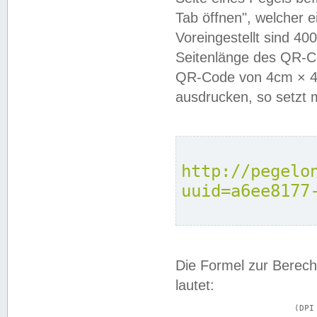
Tab öffnen", welcher 
Voreingestellt sind 4
Seitenlänge des QR-C
QR-Code von 4cm × 4c
ausdrucken, so setzt 
http://pegelo
uuid=a6ee8177
Die Formel zur Berech
lautet:
			(DPI × Druckkantenlänge in cm) ÷ 2,54 = Kantenlänge in Pixel
