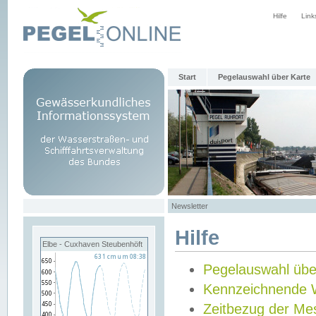
Hilfe
Link
Start
Pegelauswahl über Karte
Newsletter
Hilfe
Elbe - Cuxhaven Steubenhöft
Pegelauswahl übe
Kennzeichnende 
Zeitbezug der Me