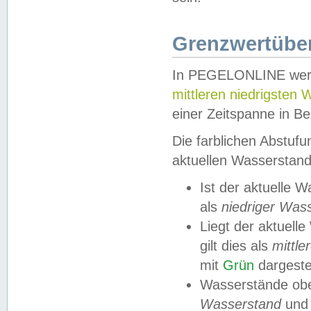
Grenzwertüber
In PEGELONLINE werde
mittleren niedrigsten
einer Zeitspanne in Be
Die farblichen Abstuf
aktuellen Wasserstand
Ist der aktuelle 
als
niedriger Was
Liegt der aktue
gilt dies als
mittle
mit
Grün
dargestel
Wasserstände obe
Wasserstand
und