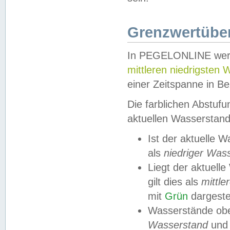
Grenzwertüber
In PEGELONLINE werde
mittleren niedrigsten
einer Zeitspanne in Be
Die farblichen Abstuf
aktuellen Wasserstand
Ist der aktuelle 
als
niedriger Was
Liegt der aktue
gilt dies als
mittle
mit
Grün
dargestel
Wasserstände obe
Wasserstand
und