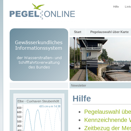
Hilfe
Link
Start
Pegelauswahl über Karte
Newsletter
Hilfe
Elbe - Cuxhaven Steubenhöft
Pegelauswahl übe
Kennzeichnende 
Zeitbezug der Me