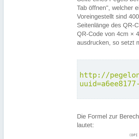
Tab öffnen", welcher 
Voreingestellt sind 4
Seitenlänge des QR-C
QR-Code von 4cm × 4c
ausdrucken, so setzt 
http://pegelo
uuid=a6ee8177
Die Formel zur Berech
lautet:
			(DPI × Druckkantenlänge in cm) ÷ 2,54 = Kantenlänge in Pixel
