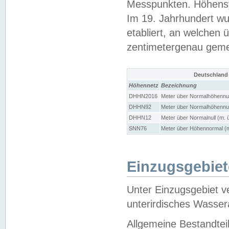
Messpunkten. Höhensy
Im 19. Jahrhundert wu
etabliert, an welchen 
zentimetergenau gem
Deutschland
Höhennetz
Bezeichnung
DHHN2016
Meter über Normalhöhennul
DHHN92
Meter über Normalhöhennul
DHHN12
Meter über Normalnull (m. 
SNN76
Meter über Höhennormal (m
Einzugsgebiet
Unter Einzugsgebiet v
unterirdisches Wasser
Allgemeine Bestandtei