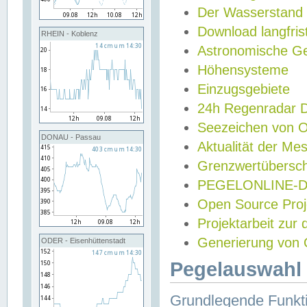
Der Wasserstand
Download langfris
RHEIN - Koblenz
Astronomische Gez
Höhensysteme
Einzugsgebiete
24h Regenradar
Seezeichen von 
DONAU - Passau
Aktualität der Me
Grenzwertübersch
PEGELONLINE-Di
Open Source Projek
Projektarbeit zur
Generierung von 
ODER - Eisenhüttenstadt
Pegelauswahl 
Grundlegende Funkti