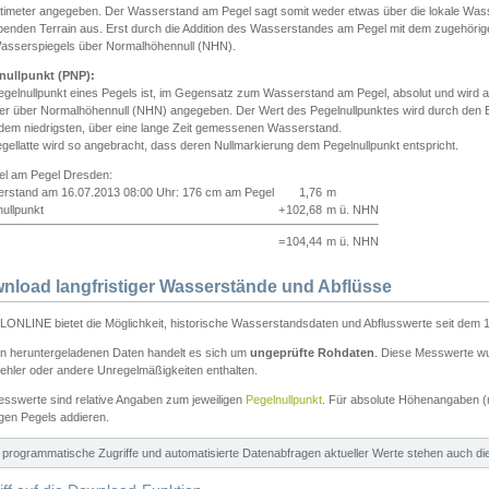
ntimeter angegeben. Der Wasserstand am Pegel sagt somit weder etwas über die lokale Wa
enden Terrain aus. Erst durch die Addition des Wasserstandes am Pegel mit dem zugehörig
asserspiegels über Normalhöhennull (NHN).
nullpunkt (PNP):
egelnullpunkt eines Pegels ist, im Gegensatz zum Wasserstand am Pegel, absolut und wir
ter über Normalhöhennull (NHN) angegeben. Der Wert des Pegelnullpunktes wird durch den Bet
 dem niedrigsten, über eine lange Zeit gemessenen Wasserstand.
gellatte wird so angebracht, dass deren Nullmarkierung dem Pegelnullpunkt entspricht.
iel am Pegel Dresden:
rstand am 16.07.2013 08:00 Uhr: 176 cm am Pegel
1,76
m
ullpunkt
+
102,68
m ü. NHN
=
104,44
m ü. NHN
nload langfristiger Wasserstände und Abflüsse
ONLINE bietet die Möglichkeit, historische Wasserstandsdaten und Abflusswerte seit dem 1
en heruntergeladenen Daten handelt es sich um
ungeprüfte Rohdaten
. Diese Messwerte wur
ehler oder andere Unregelmäßigkeiten enthalten.
esswerte sind relative Angaben zum jeweiligen
Pegelnullpunkt
. Für absolute Höhenangaben 
igen Pegels addieren.
ür programmatische Zugriffe und automatisierte Datenabfragen aktueller Werte stehen auch d