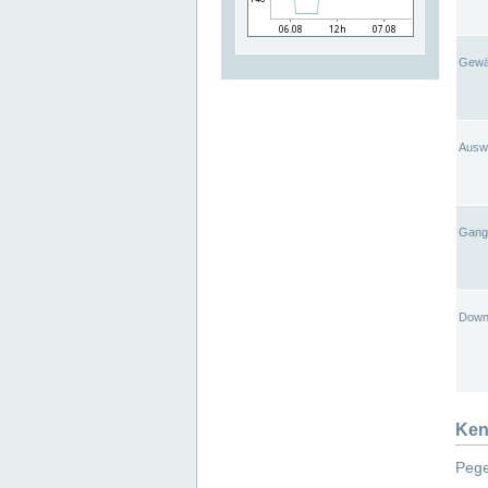
Gewä
Ausw
Gangl
Down
Ken
Pege