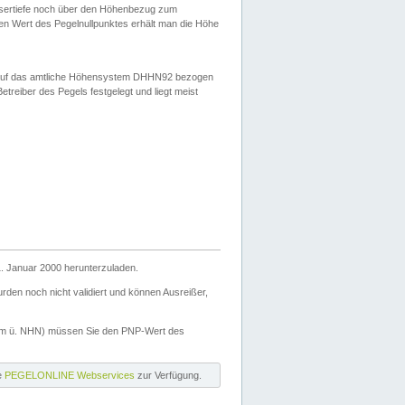
ssertiefe noch über den Höhenbezug zum
en Wert des Pegelnullpunktes erhält man die Höhe
d auf das amtliche Höhensystem DHHN92 bezogen
reiber des Pegels festgelegt und liegt meist
. Januar 2000 herunterzuladen.
den noch nicht validiert und können Ausreißer,
(m ü. NHN) müssen Sie den PNP-Wert des
ie
PEGELONLINE Webservices
zur Verfügung.