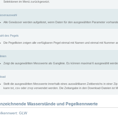
Selektionen im Menü zurückgesetzt.
sserauswahl
Alle Gewässer werden aufgelistet, wenn Daten für den ausgewählten Parameter vorhande
ahl des Pegels
Die Pegellisten zeigen alle verfügbaren Pegel einmal mit Namen und einmal mit Nummer a
inien
Zeigt die ausgewählten Messwerte als Ganglinie. Es können maximal 6 ausgewählt werde
load
Stellt die ausgewählten Messwerte innerhalb eines auswählbaren Zeitbereichs in einer Zi
kann txt, csv oder zrxp verwendet werden. Die Zeitangabe in den Download-Dateien ist 
nzeichnende Wasserstände und Pegelkennwerte
lkennwert: GLW