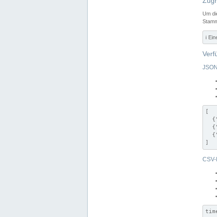
Zugr
Um di
Stamm
ℹ️ Ei
Verf
JSON
[

  {
  {
  {
]
CSV-
tim