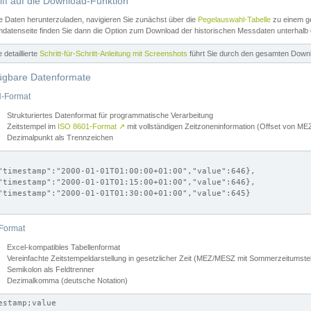
iff auf die Download-Funktion
e Daten herunterzuladen, navigieren Sie zunächst über die
Pegelauswahl-Tabelle
zu einem ge
datenseite finden Sie dann die Option zum Download der historischen Messdaten unterhalb
ne detaillierte
Schritt-für-Schritt-Anleitung mit Screenshots
führt Sie durch den gesamten Down
ügbare Datenformate
-Format
Strukturiertes Datenformat für programmatische Verarbeitung
Zeitstempel im
ISO 8601-Format
↗
mit vollständigen Zeitzoneninformation (Offset von 
Dezimalpunkt als Trennzeichen
"timestamp":"2000-01-01T01:00:00+01:00","value":646},

"timestamp":"2000-01-01T01:15:00+01:00","value":646},

"timestamp":"2000-01-01T01:30:00+01:00","value":645}

Format
Excel-kompatibles Tabellenformat
Vereinfachte Zeitstempeldarstellung in gesetzlicher Zeit (MEZ/MESZ mit Sommerzeitumstel
Semikolon als Feldtrenner
Dezimalkomma (deutsche Notation)
estamp;value
