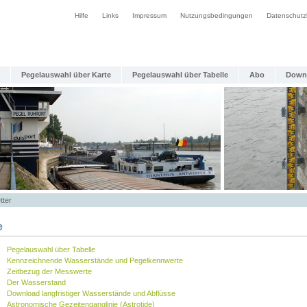
Hilfe
Links
Impressum
Nutzungsbedingungen
Datenschutz
Pegelauswahl über Karte
Pegelauswahl über Tabelle
Abo
Down
tter
e
Pegelauswahl über Tabelle
Kennzeichnende Wasserstände und Pegelkennwerte
Zeitbezug der Messwerte
Der Wasserstand
Download langfristiger Wasserstände und Abflüsse
Astronomische Gezeitenganglinie (Astrotide)