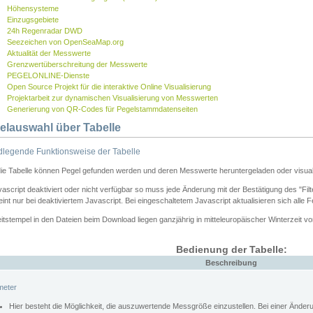
Höhensysteme
Einzugsgebiete
24h Regenradar DWD
Seezeichen von OpenSeaMap.org
Aktualität der Messwerte
Grenzwertüberschreitung der Messwerte
PEGELONLINE-Dienste
Open Source Projekt für die interaktive Online Visualisierung
Projektarbeit zur dynamischen Visualisierung von Messwerten
Generierung von QR-Codes für Pegelstammdatenseiten
elauswahl über Tabelle
legende Funktionsweise der Tabelle
die Tabelle können Pegel gefunden werden und deren Messwerte heruntergeladen oder visuali
vascript deaktiviert oder nicht verfügbar so muss jede Änderung mit der Bestätigung des "Filt
int nur bei deaktiviertem Javascript. Bei eingeschaltetem Javascript aktualisieren sich alle 
itstempel in den Dateien beim Download liegen ganzjährig in mitteleuropäischer Winterzeit vo
Bedienung der Tabelle:
Beschreibung
meter
Hier besteht die Möglichkeit, die auszuwertende Messgröße einzustellen. Bei einer Ände