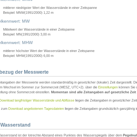
mittlerer niedrigster Wert der Wasserstände in einer Zeitspanne
Beispiel: MNW(1991/2000) 1,22 m
lkennwert: MW
Mittelwert der Wasserstände in einer Zeitspanne
Beispiel: MN(1991/2000) 3,00 m
elkennwert: MHW
mittlerer höchster Wert der Wasserstände in einer Zeitspanne
Beispiel: MHW(1991/2000) 6,00 m
tbezug der Messwerte
itangaben der Messwerte werden standardmäßig in gesetzlicher (lokaler) Zeit dargestellt. D
em Wechsel im Sommer zur Sommerzeit (MESZ, UTC+2). über die
Einstellungen
können Sie d
ellung ohne Sommerzeit einstellen.
Momentan sind alle Zeitangaben auf gesetzliche Zeit e
Download langfristiger Wasserstände und Abflüsse
liegen die Zeitangaben in gesetzlicher Zeit
n zum
Download angebotenen Tagesdateien
liegen die Zeitangaben grundsätzlich ganzjährig in
 Wasserstand
asserstand ist der lotrechte Abstand eines Punktes des Wasserspiegels über dem
Pegelnul