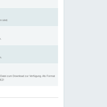
n sind.
n.
n.
p Datei zum Download zur Verfügung. Als Format
MEZ!