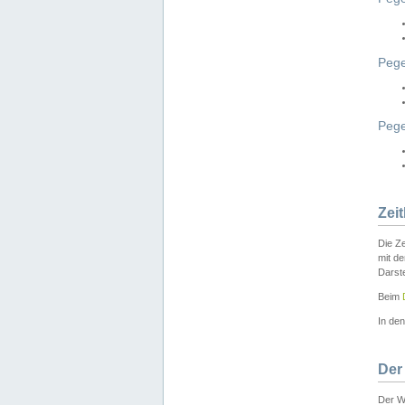
Pege
Peg
Zei
Die Ze
mit d
Darst
Beim
In de
Der
Der W