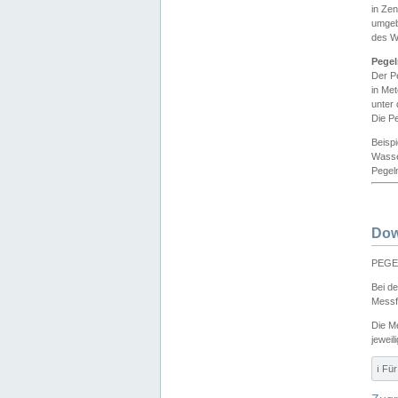
in Ze
umgeb
des W
Pegel
Der P
in Me
unter
Die Pe
Beisp
Wasse
Pegeln
Dow
PEGEL
Bei d
Messf
Die M
jeweil
ℹ️ F