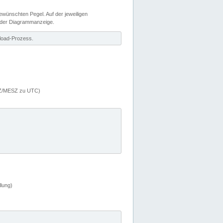
wünschten Pegel. Auf der jeweiligen
 der Diagrammanzeige.
load-Prozess.
MEZ/MESZ zu UTC)
lung)