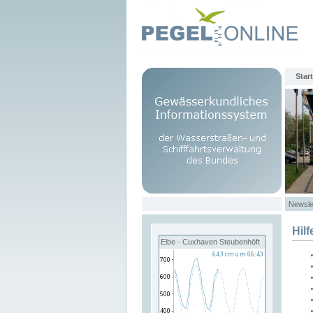
Start
Newsle
Hilf
Elbe - Cuxhaven Steubenhöft