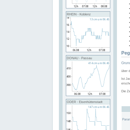
RHEIN - Koblenz
Peg
DONAU - Passau
Grund
über 
Ist Ja
ersche
Die Ze
ODER - Eisenhüttenstadt
Para