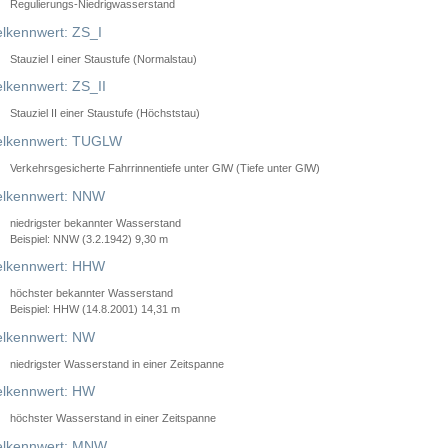
Regulierungs-Niedrigwasserstand
lkennwert: ZS_I
Stauziel I einer Staustufe (Normalstau)
lkennwert: ZS_II
Stauziel II einer Staustufe (Höchststau)
elkennwert: TUGLW
Verkehrsgesicherte Fahrrinnentiefe unter GlW (Tiefe unter GlW)
lkennwert: NNW
niedrigster bekannter Wasserstand
Beispiel: NNW (3.2.1942) 9,30 m
lkennwert: HHW
höchster bekannter Wasserstand
Beispiel: HHW (14.8.2001) 14,31 m
lkennwert: NW
niedrigster Wasserstand in einer Zeitspanne
lkennwert: HW
höchster Wasserstand in einer Zeitspanne
elkennwert: MNW