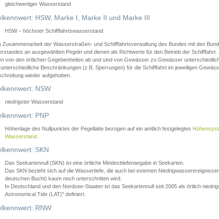
gleichwertiger Wasserstand
lkennwert: HSW, Marke I, Marke II und Marke III
HSW – höchster Schifffahrtswasserstand
in Zusammenarbeit der Wasserstraßen- und Schifffahrtsverwaltung des Bundes mit den Bund
standes an ausgewählten Pegeln und dienen als Richtwerte für den Betrieb der Schifffahrt. 
n von den örtlichen Gegebenheiten ab und sind von Gewässer zu Gewässer unterschiedlich
 unterschiedliche Beschränkungen (z.B. Sperrungen) für die Schifffahrt im jeweiligen Gewäss
schreitung wieder aufgehoben.
lkennwert: NSW
niedrigster Wasserstand
lkennwert: PNP
Höhenlage des Nullpunktes der Pegellatte bezogen auf ein amtlich festgelegtes
Höhensys
Wasserstand
.
lkennwert: SKN
Das Seekartennull (SKN) ist eine örtliche Mindesttiefenangabe in Seekarten.
Das SKN bezieht sich auf die Wassertiefe, die auch bei extemen Niedrigwasserereignissen
deutschen Bucht) kaum noch unterschritten wird.
In Deutschland und den Nordsee-Staaten ist das Seekartennull seit 2005 als örtlich nie
Astronomical Tide (LAT)" definiert.
lkennwert: RNW