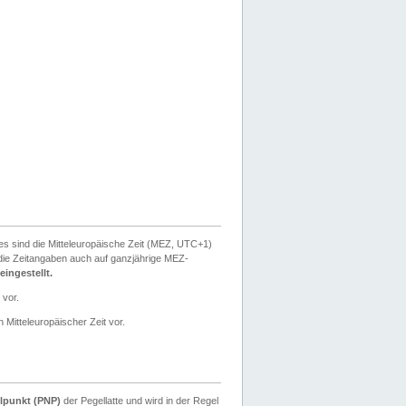
ies sind die Mitteleuropäische Zeit (MEZ, UTC+1)
ie Zeitangaben auch auf ganzjährige MEZ-
ingestellt.
 vor.
 Mitteleuropäischer Zeit vor.
lpunkt (PNP)
der Pegellatte und wird in der Regel