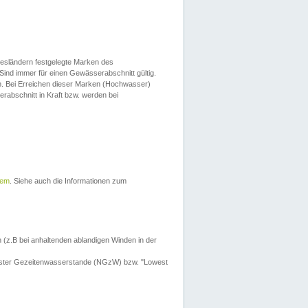
esländern festgelegte Marken des
Sind immer für einen Gewässerabschnitt gültig.
. Bei Erreichen dieser Marken (Hochwasser)
erabschnitt in Kraft bzw. werden bei
tem
. Siehe auch die Informationen zum
 (z.B bei anhaltenden ablandigen Winden in der
drigster Gezeitenwasserstande (NGzW) bzw. "Lowest