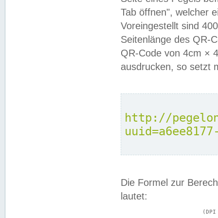
Tab öffnen", welcher 
Voreingestellt sind 4
Seitenlänge des QR-C
QR-Code von 4cm × 4c
ausdrucken, so setzt 
http://pegelo
uuid=a6ee8177
Die Formel zur Berech
lautet:
			(DPI × Druckkantenlänge in cm) ÷ 2,54 = Kantenlänge in Pixel
