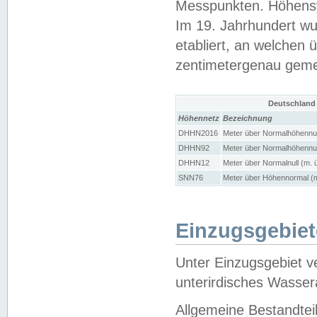
Messpunkten. Höhensy
Im 19. Jahrhundert wu
etabliert, an welchen 
zentimetergenau gem
Deutschland
Höhennetz
Bezeichnung
DHHN2016
Meter über Normalhöhennul
DHHN92
Meter über Normalhöhennul
DHHN12
Meter über Normalnull (m. 
SNN76
Meter über Höhennormal (m
Einzugsgebiet
Unter Einzugsgebiet v
unterirdisches Wasser
Allgemeine Bestandtei