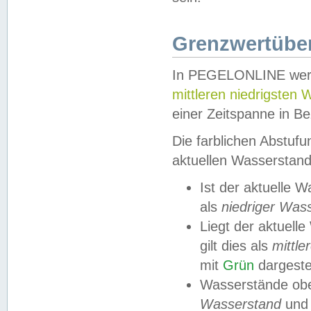
Grenzwertüber
In PEGELONLINE werde
mittleren niedrigsten
einer Zeitspanne in Be
Die farblichen Abstuf
aktuellen Wasserstand
Ist der aktuelle 
als
niedriger Was
Liegt der aktue
gilt dies als
mittle
mit
Grün
dargestel
Wasserstände obe
Wasserstand
und