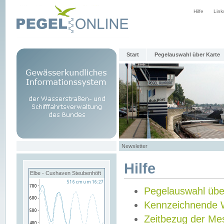
Hilfe
Link
Start
Pegelauswahl über Karte
Newsletter
Hilfe
Elbe - Cuxhaven Steubenhöft
Pegelauswahl übe
Kennzeichnende 
Zeitbezug der Me