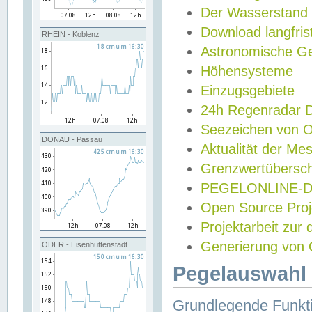
Der Wasserstand
Download langfris
RHEIN - Koblenz
Astronomische Gez
Höhensysteme
Einzugsgebiete
24h Regenradar
Seezeichen von 
DONAU - Passau
Aktualität der Me
Grenzwertübersch
PEGELONLINE-Di
Open Source Projek
Projektarbeit zur
Generierung von 
ODER - Eisenhüttenstadt
Pegelauswahl 
Grundlegende Funkti