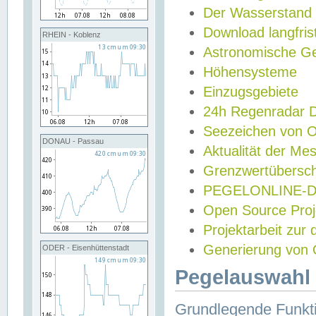
Der Wasserstand
Download langfris
RHEIN - Koblenz
Astronomische Gez
Höhensysteme
Einzugsgebiete
24h Regenradar
Seezeichen von 
DONAU - Passau
Aktualität der Me
Grenzwertübersch
PEGELONLINE-Di
Open Source Projek
Projektarbeit zur
Generierung von 
ODER - Eisenhüttenstadt
Pegelauswahl 
Grundlegende Funkti