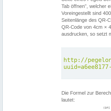
Tab öffnen", welcher 
Voreingestellt sind 4
Seitenlänge des QR-C
QR-Code von 4cm × 4c
ausdrucken, so setzt 
http://pegelo
uuid=a6ee8177
Die Formel zur Berech
lautet:
			(DPI × Druckkantenlänge in cm) ÷ 2,54 = Kantenlänge in Pixel
