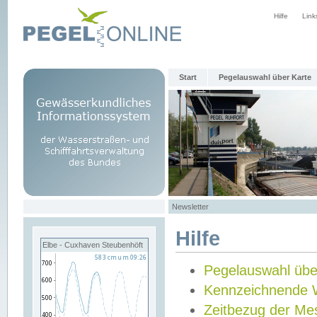
Hilfe
Link
Start
Pegelauswahl über Karte
Newsletter
Hilfe
Elbe - Cuxhaven Steubenhöft
Pegelauswahl übe
Kennzeichnende 
Zeitbezug der Me