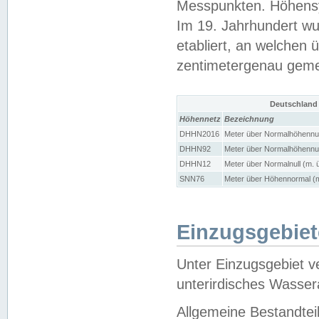
Messpunkten. Höhensy
Im 19. Jahrhundert wu
etabliert, an welchen 
zentimetergenau gem
Deutschland
Höhennetz
Bezeichnung
DHHN2016
Meter über Normalhöhennul
DHHN92
Meter über Normalhöhennul
DHHN12
Meter über Normalnull (m. 
SNN76
Meter über Höhennormal (m
Einzugsgebiet
Unter Einzugsgebiet v
unterirdisches Wasser
Allgemeine Bestandtei