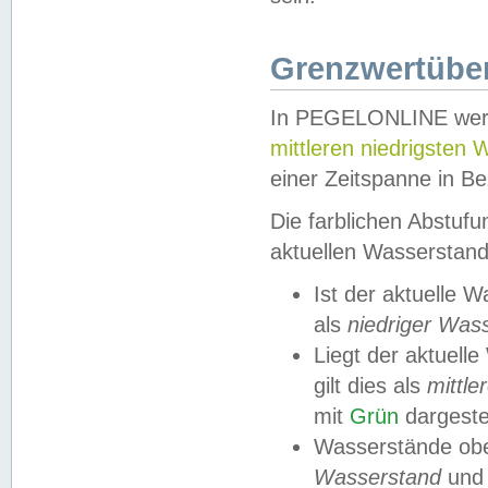
Grenzwertüber
In PEGELONLINE werde
mittleren niedrigsten
einer Zeitspanne in Be
Die farblichen Abstuf
aktuellen Wasserstand
Ist der aktuelle 
als
niedriger Was
Liegt der aktue
gilt dies als
mittle
mit
Grün
dargestel
Wasserstände obe
Wasserstand
und