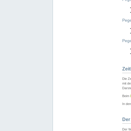
Pege
Peg
Zei
Die Ze
mit d
Darst
Beim
In de
Der
Der W