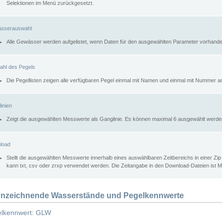
Selektionen im Menü zurückgesetzt.
sserauswahl
Alle Gewässer werden aufgelistet, wenn Daten für den ausgewählten Parameter vorhande
ahl des Pegels
Die Pegellisten zeigen alle verfügbaren Pegel einmal mit Namen und einmal mit Nummer a
inien
Zeigt die ausgewählten Messwerte als Ganglinie. Es können maximal 6 ausgewählt werde
load
Stellt die ausgewählten Messwerte innerhalb eines auswählbaren Zeitbereichs in einer Zi
kann txt, csv oder zrxp verwendet werden. Die Zeitangabe in den Download-Dateien ist 
nzeichnende Wasserstände und Pegelkennwerte
lkennwert: GLW