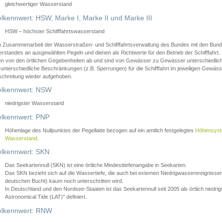
gleichwertiger Wasserstand
lkennwert: HSW, Marke I, Marke II und Marke III
HSW – höchster Schifffahrtswasserstand
in Zusammenarbeit der Wasserstraßen- und Schifffahrtsverwaltung des Bundes mit den Bund
standes an ausgewählten Pegeln und dienen als Richtwerte für den Betrieb der Schifffahrt. 
n von den örtlichen Gegebenheiten ab und sind von Gewässer zu Gewässer unterschiedlich
 unterschiedliche Beschränkungen (z.B. Sperrungen) für die Schifffahrt im jeweiligen Gewäss
schreitung wieder aufgehoben.
lkennwert: NSW
niedrigster Wasserstand
lkennwert: PNP
Höhenlage des Nullpunktes der Pegellatte bezogen auf ein amtlich festgelegtes
Höhensys
Wasserstand
.
lkennwert: SKN
Das Seekartennull (SKN) ist eine örtliche Mindesttiefenangabe in Seekarten.
Das SKN bezieht sich auf die Wassertiefe, die auch bei extemen Niedrigwasserereignissen
deutschen Bucht) kaum noch unterschritten wird.
In Deutschland und den Nordsee-Staaten ist das Seekartennull seit 2005 als örtlich nie
Astronomical Tide (LAT)" definiert.
lkennwert: RNW