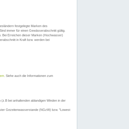
esländern festgelegte Marken des
Sind immer für einen Gewässerabschnitt gültig.
. Bei Erreichen dieser Marken (Hochwasser)
erabschnitt in Kraft bzw. werden bei
tem
. Siehe auch die Informationen zum
 (z.B bei anhaltenden ablandigen Winden in der
drigster Gezeitenwasserstande (NGzW) bzw. "Lowest