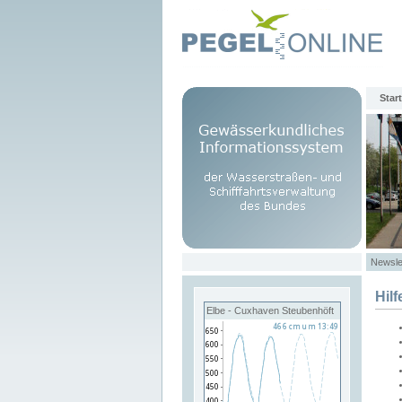
Start
Newsle
Hilf
Elbe - Cuxhaven Steubenhöft