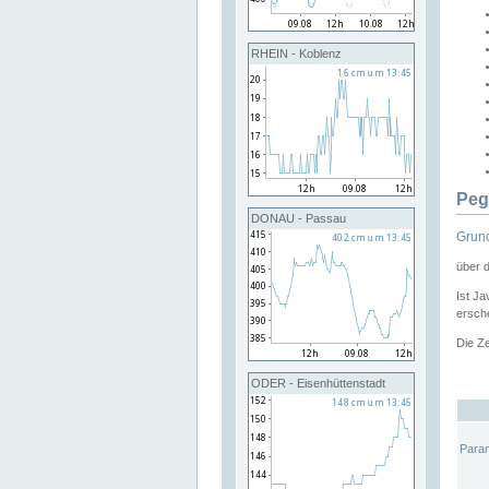
RHEIN - Koblenz
Peg
DONAU - Passau
Grund
über 
Ist Ja
ersche
Die Ze
ODER - Eisenhüttenstadt
Para