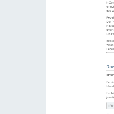
in Ze
umgeb
des W
Pegel
Der P
in Me
unter
Die Pe
Beisp
Wasse
Pegeln
Dow
PEGEL
Bei d
Messf
Die M
jeweil
ℹ️ F