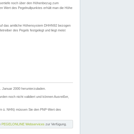
ssertiefe noch über den Höhenbezug zum
en Wert des Pegelnullpunktes erhält man die Höhe
d auf das amtliche Höhensystem DHHN92 bezogen
reiber des Pegels festgelegt und liegt meist
. Januar 2000 herunterzuladen.
den noch nicht validiert und können Ausreißer,
(m ü. NHN) müssen Sie den PNP-Wert des
ie
PEGELONLINE Webservices
zur Verfügung.