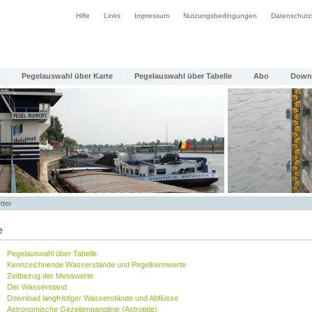
Hilfe
Links
Impressum
Nutzungsbedingungen
Datenschutz
Pegelauswahl über Karte
Pegelauswahl über Tabelle
Abo
Down
tter
e
Pegelauswahl über Tabelle
Kennzeichnende Wasserstände und Pegelkennwerte
Zeitbezug der Messwerte
Der Wasserstand
Download langfristiger Wasserstände und Abflüsse
Astronomische Gezeitenganglinie (Astrotide)