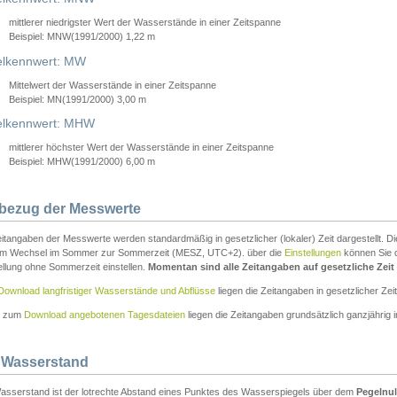
mittlerer niedrigster Wert der Wasserstände in einer Zeitspanne
Beispiel: MNW(1991/2000) 1,22 m
lkennwert: MW
Mittelwert der Wasserstände in einer Zeitspanne
Beispiel: MN(1991/2000) 3,00 m
elkennwert: MHW
mittlerer höchster Wert der Wasserstände in einer Zeitspanne
Beispiel: MHW(1991/2000) 6,00 m
tbezug der Messwerte
itangaben der Messwerte werden standardmäßig in gesetzlicher (lokaler) Zeit dargestellt. D
em Wechsel im Sommer zur Sommerzeit (MESZ, UTC+2). über die
Einstellungen
können Sie d
ellung ohne Sommerzeit einstellen.
Momentan sind alle Zeitangaben auf gesetzliche Zeit e
Download langfristiger Wasserstände und Abflüsse
liegen die Zeitangaben in gesetzlicher Zeit
n zum
Download angebotenen Tagesdateien
liegen die Zeitangaben grundsätzlich ganzjährig in
 Wasserstand
asserstand ist der lotrechte Abstand eines Punktes des Wasserspiegels über dem
Pegelnul