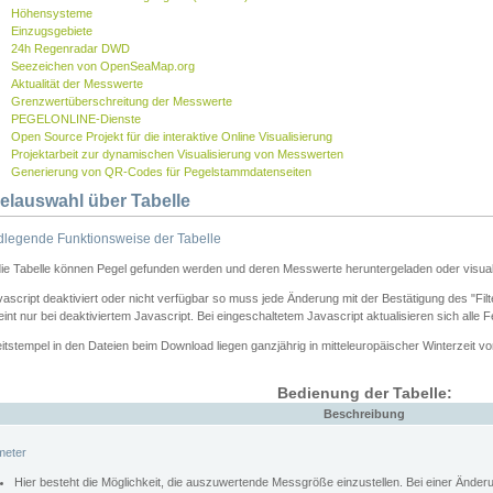
Höhensysteme
Einzugsgebiete
24h Regenradar DWD
Seezeichen von OpenSeaMap.org
Aktualität der Messwerte
Grenzwertüberschreitung der Messwerte
PEGELONLINE-Dienste
Open Source Projekt für die interaktive Online Visualisierung
Projektarbeit zur dynamischen Visualisierung von Messwerten
Generierung von QR-Codes für Pegelstammdatenseiten
elauswahl über Tabelle
legende Funktionsweise der Tabelle
die Tabelle können Pegel gefunden werden und deren Messwerte heruntergeladen oder visuali
vascript deaktiviert oder nicht verfügbar so muss jede Änderung mit der Bestätigung des "Filt
int nur bei deaktiviertem Javascript. Bei eingeschaltetem Javascript aktualisieren sich alle 
itstempel in den Dateien beim Download liegen ganzjährig in mitteleuropäischer Winterzeit vo
Bedienung der Tabelle:
Beschreibung
meter
Hier besteht die Möglichkeit, die auszuwertende Messgröße einzustellen. Bei einer Ände