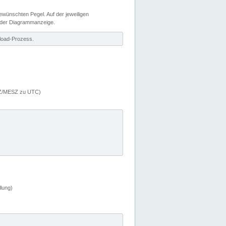
wünschten Pegel. Auf der jeweiligen
 der Diagrammanzeige.
load-Prozess.
MEZ/MESZ zu UTC)
lung)