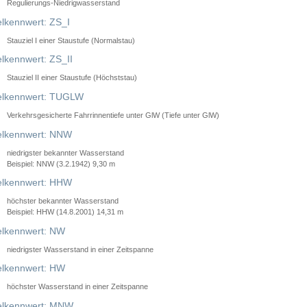
Regulierungs-Niedrigwasserstand
lkennwert: ZS_I
Stauziel I einer Staustufe (Normalstau)
lkennwert: ZS_II
Stauziel II einer Staustufe (Höchststau)
elkennwert: TUGLW
Verkehrsgesicherte Fahrrinnentiefe unter GlW (Tiefe unter GlW)
lkennwert: NNW
niedrigster bekannter Wasserstand
Beispiel: NNW (3.2.1942) 9,30 m
lkennwert: HHW
höchster bekannter Wasserstand
Beispiel: HHW (14.8.2001) 14,31 m
lkennwert: NW
niedrigster Wasserstand in einer Zeitspanne
lkennwert: HW
höchster Wasserstand in einer Zeitspanne
elkennwert: MNW