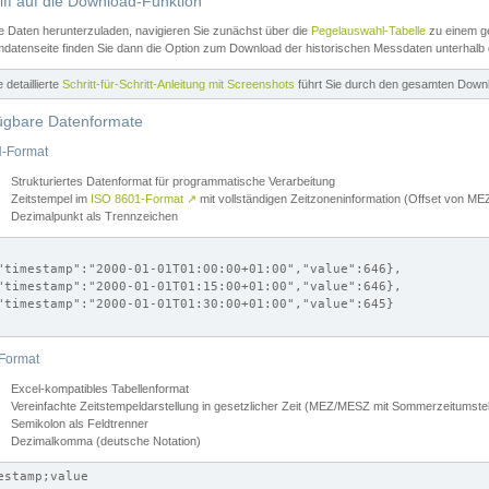
iff auf die Download-Funktion
e Daten herunterzuladen, navigieren Sie zunächst über die
Pegelauswahl-Tabelle
zu einem ge
datenseite finden Sie dann die Option zum Download der historischen Messdaten unterhalb
ne detaillierte
Schritt-für-Schritt-Anleitung mit Screenshots
führt Sie durch den gesamten Down
ügbare Datenformate
-Format
Strukturiertes Datenformat für programmatische Verarbeitung
Zeitstempel im
ISO 8601-Format
↗
mit vollständigen Zeitzoneninformation (Offset von 
Dezimalpunkt als Trennzeichen
"timestamp":"2000-01-01T01:00:00+01:00","value":646},

"timestamp":"2000-01-01T01:15:00+01:00","value":646},

"timestamp":"2000-01-01T01:30:00+01:00","value":645}

Format
Excel-kompatibles Tabellenformat
Vereinfachte Zeitstempeldarstellung in gesetzlicher Zeit (MEZ/MESZ mit Sommerzeitumstel
Semikolon als Feldtrenner
Dezimalkomma (deutsche Notation)
estamp;value
