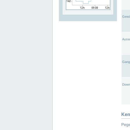
Gewä
Ausw
Gangl
Down
Ken
Pege