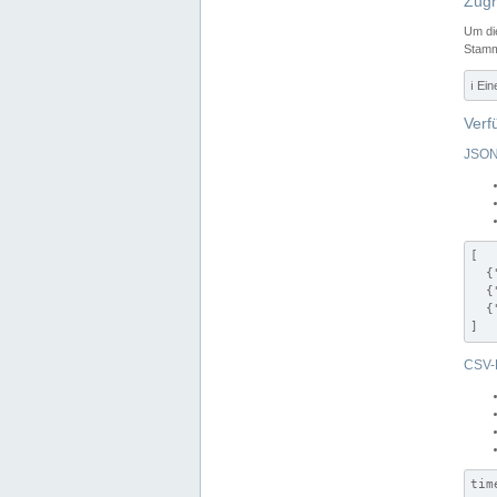
Zugr
Um di
Stamm
ℹ️ Ei
Verf
JSON
[

  {
  {
  {
]
CSV-
tim