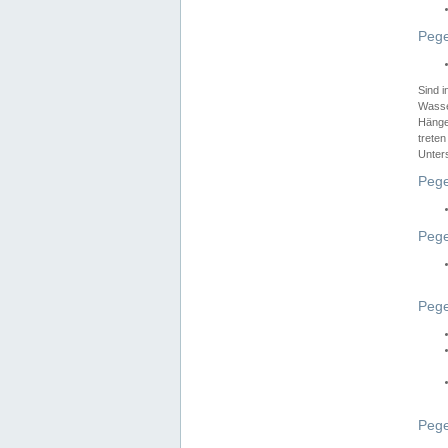
Pege
Sind 
Wasser
Hänge
treten
Unter
Pege
Pege
Pege
Pege