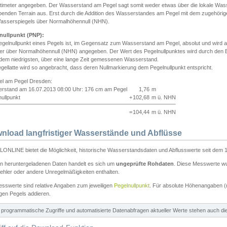
ntimeter angegeben. Der Wasserstand am Pegel sagt somit weder etwas über die lokale Wa
enden Terrain aus. Erst durch die Addition des Wasserstandes am Pegel mit dem zugehörig
asserspiegels über Normalhöhennull (NHN).
nullpunkt (PNP):
egelnullpunkt eines Pegels ist, im Gegensatz zum Wasserstand am Pegel, absolut und wir
ter über Normalhöhennull (NHN) angegeben. Der Wert des Pegelnullpunktes wird durch den Bet
 dem niedrigsten, über eine lange Zeit gemessenen Wasserstand.
gellatte wird so angebracht, dass deren Nullmarkierung dem Pegelnullpunkt entspricht.
iel am Pegel Dresden:
rstand am 16.07.2013 08:00 Uhr: 176 cm am Pegel
1,76
m
ullpunkt
+
102,68
m ü. NHN
=
104,44
m ü. NHN
nload langfristiger Wasserstände und Abflüsse
ONLINE bietet die Möglichkeit, historische Wasserstandsdaten und Abflusswerte seit dem 1
en heruntergeladenen Daten handelt es sich um
ungeprüfte Rohdaten
. Diese Messwerte wur
ehler oder andere Unregelmäßigkeiten enthalten.
esswerte sind relative Angaben zum jeweiligen
Pegelnullpunkt
. Für absolute Höhenangaben 
igen Pegels addieren.
ür programmatische Zugriffe und automatisierte Datenabfragen aktueller Werte stehen auch d