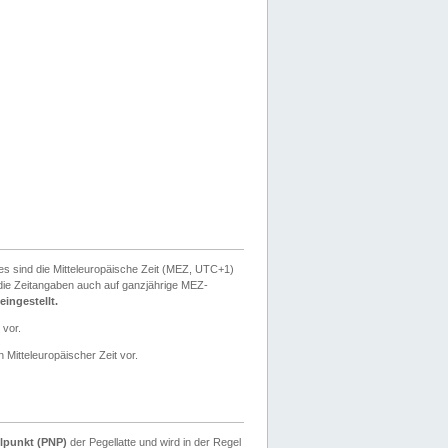
ies sind die Mitteleuropäische Zeit (MEZ, UTC+1)
ie Zeitangaben auch auf ganzjährige MEZ-
ingestellt.
 vor.
 Mitteleuropäischer Zeit vor.
lpunkt (PNP)
der Pegellatte und wird in der Regel