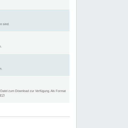
n sind.
n.
n.
p Datei zum Download zur Verfügung. Als Format
MEZ!