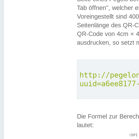
Tab öffnen", welcher 
Voreingestellt sind 4
Seitenlänge des QR-C
QR-Code von 4cm × 4c
ausdrucken, so setzt 
http://pegelo
uuid=a6ee8177
Die Formel zur Berech
lautet:
			(DPI × Druckkantenlänge in cm) ÷ 2,54 = Kantenlänge in Pixel
