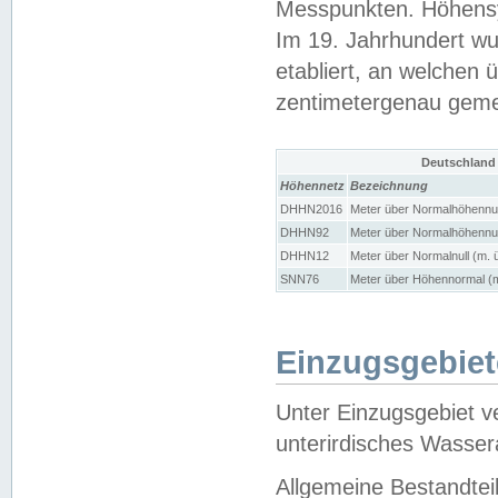
Messpunkten. Höhensy
Im 19. Jahrhundert wu
etabliert, an welchen 
zentimetergenau gem
Deutschland
Höhennetz
Bezeichnung
DHHN2016
Meter über Normalhöhennul
DHHN92
Meter über Normalhöhennul
DHHN12
Meter über Normalnull (m. 
SNN76
Meter über Höhennormal (m
Einzugsgebiet
Unter Einzugsgebiet v
unterirdisches Wasser
Allgemeine Bestandtei