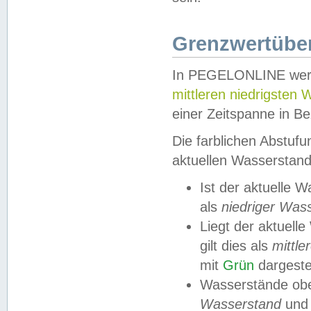
Grenzwertüber
In PEGELONLINE werde
mittleren niedrigsten
einer Zeitspanne in Be
Die farblichen Abstuf
aktuellen Wasserstand
Ist der aktuelle 
als
niedriger Was
Liegt der aktue
gilt dies als
mittle
mit
Grün
dargestel
Wasserstände obe
Wasserstand
und