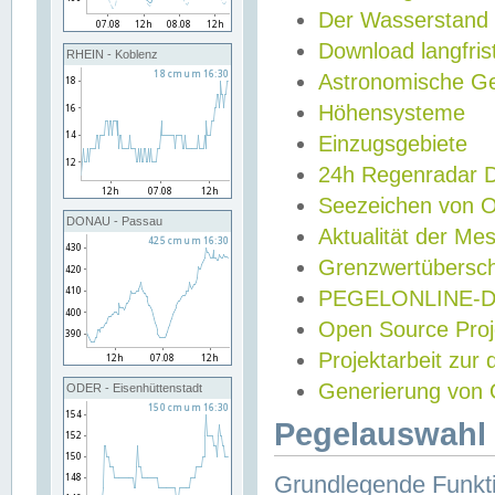
Der Wasserstand
Download langfris
RHEIN - Koblenz
Astronomische Gez
Höhensysteme
Einzugsgebiete
24h Regenradar
Seezeichen von 
DONAU - Passau
Aktualität der Me
Grenzwertübersch
PEGELONLINE-Di
Open Source Projek
Projektarbeit zur
Generierung von 
ODER - Eisenhüttenstadt
Pegelauswahl 
Grundlegende Funkti