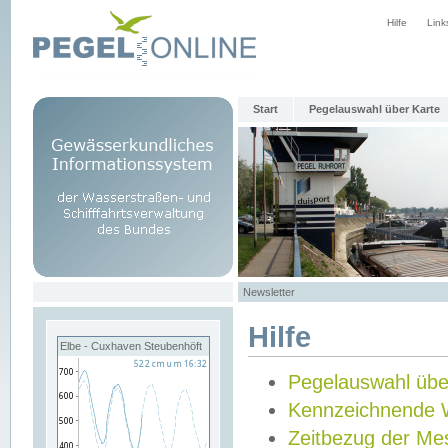
Hilfe
Link
Start
Pegelauswahl über Karte
Newsletter
Hilfe
Elbe - Cuxhaven Steubenhöft
Pegelauswahl übe
Kennzeichnende 
Zeitbezug der Me