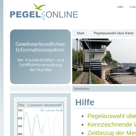
Hilfe
Link
Start
Pegelauswahl über Karte
Newsletter
Hilfe
Elbe - Cuxhaven Steubenhöft
Pegelauswahl übe
Kennzeichnende 
Zeitbezug der Me