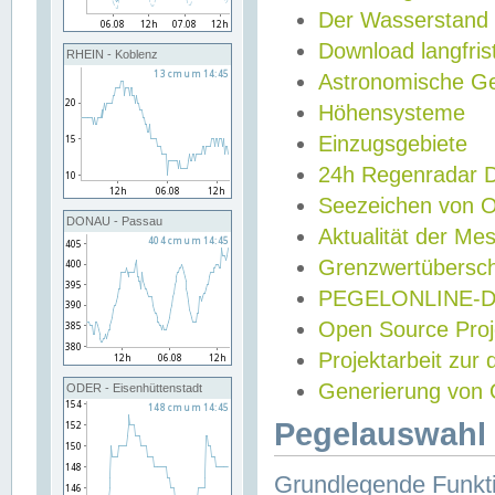
Der Wasserstand
Download langfris
RHEIN - Koblenz
Astronomische Gez
Höhensysteme
Einzugsgebiete
24h Regenradar
Seezeichen von 
DONAU - Passau
Aktualität der Me
Grenzwertübersch
PEGELONLINE-Di
Open Source Projek
Projektarbeit zur
Generierung von 
ODER - Eisenhüttenstadt
Pegelauswahl 
Grundlegende Funkti