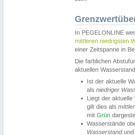
Grenzwertüber
In PEGELONLINE werde
mittleren niedrigsten
einer Zeitspanne in Be
Die farblichen Abstuf
aktuellen Wasserstand
Ist der aktuelle 
als
niedriger Was
Liegt der aktue
gilt dies als
mittle
mit
Grün
dargestel
Wasserstände obe
Wasserstand
und