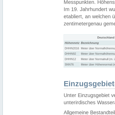
Messpunkten. Höhensy
Im 19. Jahrhundert wu
etabliert, an welchen 
zentimetergenau gem
Deutschland
Höhennetz
Bezeichnung
DHHN2016
Meter über Normalhöhennul
DHHN92
Meter über Normalhöhennul
DHHN12
Meter über Normalnull (m. 
SNN76
Meter über Höhennormal (m
Einzugsgebiet
Unter Einzugsgebiet v
unterirdisches Wasser
Allgemeine Bestandtei