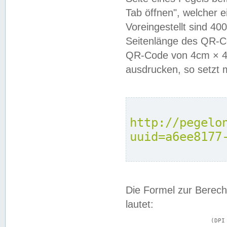
Tab öffnen", welcher 
Voreingestellt sind 4
Seitenlänge des QR-C
QR-Code von 4cm × 4c
ausdrucken, so setzt 
http://pegelo
uuid=a6ee8177
Die Formel zur Berech
lautet:
			(DPI × Druckkantenlänge in cm) ÷ 2,54 = Kantenlänge in Pixel
