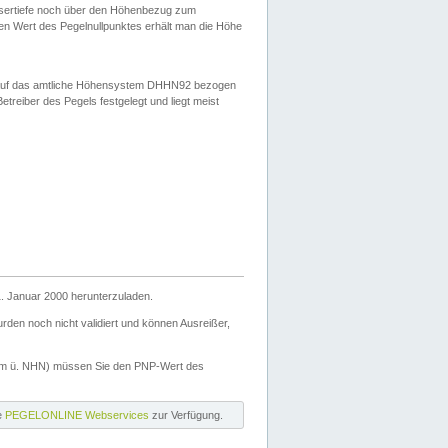
ssertiefe noch über den Höhenbezug zum
en Wert des Pegelnullpunktes erhält man die Höhe
d auf das amtliche Höhensystem DHHN92 bezogen
reiber des Pegels festgelegt und liegt meist
. Januar 2000 herunterzuladen.
den noch nicht validiert und können Ausreißer,
(m ü. NHN) müssen Sie den PNP-Wert des
ie
PEGELONLINE Webservices
zur Verfügung.