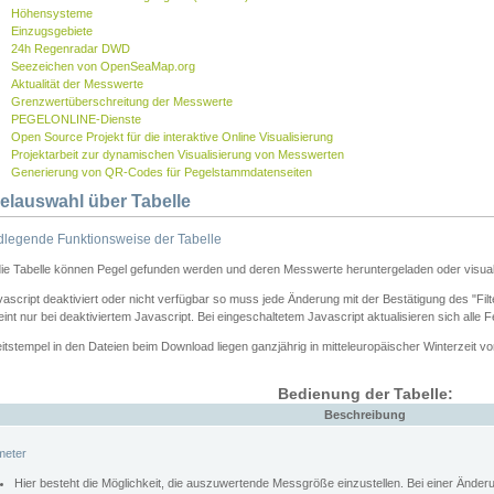
Höhensysteme
Einzugsgebiete
24h Regenradar DWD
Seezeichen von OpenSeaMap.org
Aktualität der Messwerte
Grenzwertüberschreitung der Messwerte
PEGELONLINE-Dienste
Open Source Projekt für die interaktive Online Visualisierung
Projektarbeit zur dynamischen Visualisierung von Messwerten
Generierung von QR-Codes für Pegelstammdatenseiten
elauswahl über Tabelle
legende Funktionsweise der Tabelle
die Tabelle können Pegel gefunden werden und deren Messwerte heruntergeladen oder visuali
vascript deaktiviert oder nicht verfügbar so muss jede Änderung mit der Bestätigung des "Filt
int nur bei deaktiviertem Javascript. Bei eingeschaltetem Javascript aktualisieren sich alle 
itstempel in den Dateien beim Download liegen ganzjährig in mitteleuropäischer Winterzeit vo
Bedienung der Tabelle:
Beschreibung
meter
Hier besteht die Möglichkeit, die auszuwertende Messgröße einzustellen. Bei einer Ände