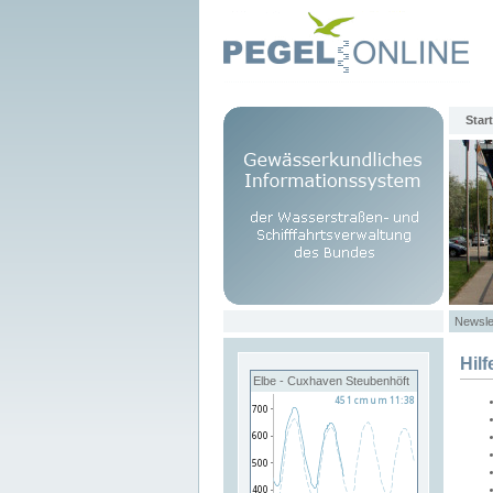
Start
Newsle
Hilf
Elbe - Cuxhaven Steubenhöft