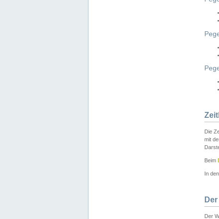
Pege
Peg
Zei
Die Ze
mit d
Darst
Beim
In de
Der
Der W