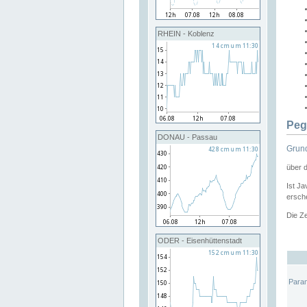
RHEIN - Koblenz
Peg
DONAU - Passau
Grund
über 
Ist Ja
ersche
Die Ze
ODER - Eisenhüttenstadt
Para