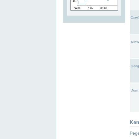
Gewä
Ausw
Gangl
Down
Ken
Pege