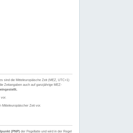
ies sind die Mitteleuropäische Zeit (MEZ, UTC+1)
ie Zeitangaben auch auf ganzjährige MEZ-
ingestellt.
 vor.
 Mitteleuropäischer Zeit vor.
lpunkt (PNP)
der Pegellatte und wird in der Regel