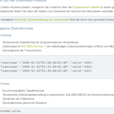
iff auf die Download-Funktion
e Daten herunterzuladen, navigieren Sie zunächst über die
Pegelauswahl-Tabelle
zu einem ge
datenseite finden Sie dann die Option zum Download der historischen Messdaten unterhalb
ne detaillierte
Schritt-für-Schritt-Anleitung mit Screenshots
führt Sie durch den gesamten Down
ügbare Datenformate
-Format
Strukturiertes Datenformat für programmatische Verarbeitung
Zeitstempel im
ISO 8601-Format
↗
mit vollständigen Zeitzoneninformation (Offset von 
Dezimalpunkt als Trennzeichen
"timestamp":"2000-01-01T01:00:00+01:00","value":646},

"timestamp":"2000-01-01T01:15:00+01:00","value":646},

"timestamp":"2000-01-01T01:30:00+01:00","value":645}

Format
Excel-kompatibles Tabellenformat
Vereinfachte Zeitstempeldarstellung in gesetzlicher Zeit (MEZ/MESZ mit Sommerzeitumstel
Semikolon als Feldtrenner
Dezimalkomma (deutsche Notation)
estamp;value
