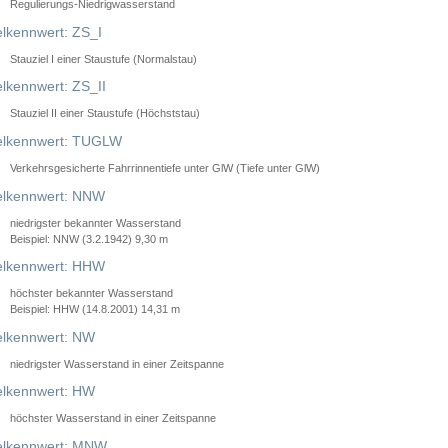
Regulierungs-Niedrigwasserstand
lkennwert: ZS_I
Stauziel I einer Staustufe (Normalstau)
lkennwert: ZS_II
Stauziel II einer Staustufe (Höchststau)
elkennwert: TUGLW
Verkehrsgesicherte Fahrrinnentiefe unter GlW (Tiefe unter GlW)
lkennwert: NNW
niedrigster bekannter Wasserstand
Beispiel: NNW (3.2.1942) 9,30 m
lkennwert: HHW
höchster bekannter Wasserstand
Beispiel: HHW (14.8.2001) 14,31 m
lkennwert: NW
niedrigster Wasserstand in einer Zeitspanne
lkennwert: HW
höchster Wasserstand in einer Zeitspanne
elkennwert: MNW