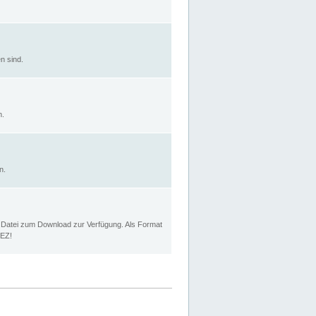
n sind.
n.
n.
p Datei zum Download zur Verfügung. Als Format
MEZ!