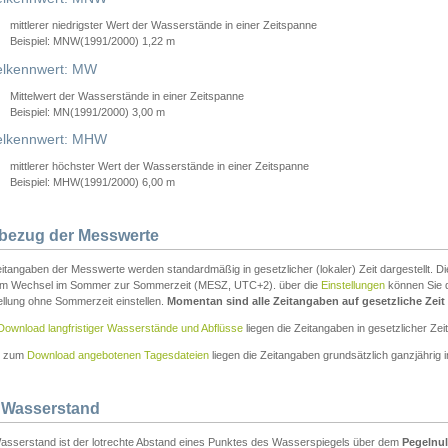
mittlerer niedrigster Wert der Wasserstände in einer Zeitspanne
Beispiel: MNW(1991/2000) 1,22 m
lkennwert: MW
Mittelwert der Wasserstände in einer Zeitspanne
Beispiel: MN(1991/2000) 3,00 m
elkennwert: MHW
mittlerer höchster Wert der Wasserstände in einer Zeitspanne
Beispiel: MHW(1991/2000) 6,00 m
tbezug der Messwerte
itangaben der Messwerte werden standardmäßig in gesetzlicher (lokaler) Zeit dargestellt. D
em Wechsel im Sommer zur Sommerzeit (MESZ, UTC+2). über die
Einstellungen
können Sie d
ellung ohne Sommerzeit einstellen.
Momentan sind alle Zeitangaben auf gesetzliche Zeit e
Download langfristiger Wasserstände und Abflüsse
liegen die Zeitangaben in gesetzlicher Zeit
n zum
Download angebotenen Tagesdateien
liegen die Zeitangaben grundsätzlich ganzjährig in
 Wasserstand
asserstand ist der lotrechte Abstand eines Punktes des Wasserspiegels über dem
Pegelnul