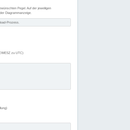
wünschten Pegel. Auf der jeweiligen
 der Diagrammanzeige.
load-Prozess.
MEZ/MESZ zu UTC)
lung)