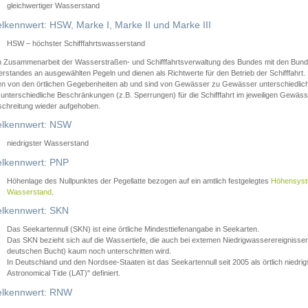
gleichwertiger Wasserstand
lkennwert: HSW, Marke I, Marke II und Marke III
HSW – höchster Schifffahrtswasserstand
in Zusammenarbeit der Wasserstraßen- und Schifffahrtsverwaltung des Bundes mit den Bund
standes an ausgewählten Pegeln und dienen als Richtwerte für den Betrieb der Schifffahrt. 
n von den örtlichen Gegebenheiten ab und sind von Gewässer zu Gewässer unterschiedlich
 unterschiedliche Beschränkungen (z.B. Sperrungen) für die Schifffahrt im jeweiligen Gewäss
schreitung wieder aufgehoben.
lkennwert: NSW
niedrigster Wasserstand
lkennwert: PNP
Höhenlage des Nullpunktes der Pegellatte bezogen auf ein amtlich festgelegtes
Höhensys
Wasserstand
.
lkennwert: SKN
Das Seekartennull (SKN) ist eine örtliche Mindesttiefenangabe in Seekarten.
Das SKN bezieht sich auf die Wassertiefe, die auch bei extemen Niedrigwasserereignissen
deutschen Bucht) kaum noch unterschritten wird.
In Deutschland und den Nordsee-Staaten ist das Seekartennull seit 2005 als örtlich nie
Astronomical Tide (LAT)" definiert.
lkennwert: RNW