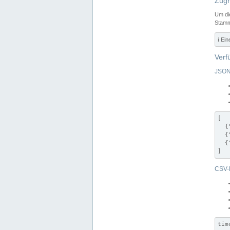
Zugr
Um di
Stamm
ℹ️ Ei
Verf
JSON
[

  {
  {
  {
]
CSV-
tim