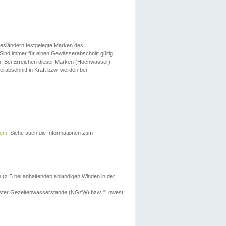
esländern festgelegte Marken des
Sind immer für einen Gewässerabschnitt gültig.
. Bei Erreichen dieser Marken (Hochwasser)
erabschnitt in Kraft bzw. werden bei
tem
. Siehe auch die Informationen zum
 (z.B bei anhaltenden ablandigen Winden in der
drigster Gezeitenwasserstande (NGzW) bzw. "Lowest