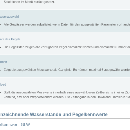
Selektionen im Menü zurückgesetzt.
sserauswahl
Alle Gewässer werden aufgelistet, wenn Daten für den ausgewählten Parameter vorhande
ahl des Pegels
Die Pegellisten zeigen alle verfügbaren Pegel einmal mit Namen und einmal mit Nummer a
inien
Zeigt die ausgewählten Messwerte als Ganglinie. Es können maximal 6 ausgewählt werde
load
Stellt die ausgewählten Messwerte innerhalb eines auswählbaren Zeitbereichs in einer Zi
kann txt, csv oder zrxp verwendet werden. Die Zeitangabe in den Download-Dateien ist 
nzeichnende Wasserstände und Pegelkennwerte
lkennwert: GLW