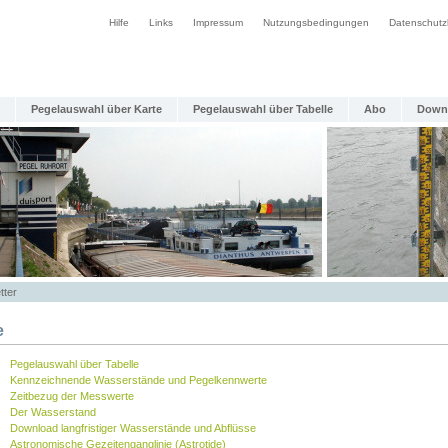
Hilfe
Links
Impressum
Nutzungsbedingungen
Datenschutz
Pegelauswahl über Karte
Pegelauswahl über Tabelle
Abo
Down
tter
e
Pegelauswahl über Tabelle
Kennzeichnende Wasserstände und Pegelkennwerte
Zeitbezug der Messwerte
Der Wasserstand
Download langfristiger Wasserstände und Abflüsse
Astronomische Gezeitenganglinie (Astrotide)