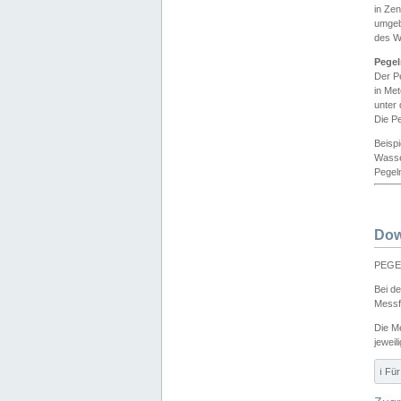
in Ze
umgeb
des W
Pegel
Der P
in Me
unter
Die Pe
Beisp
Wasse
Pegeln
Dow
PEGEL
Bei d
Messf
Die M
jeweil
ℹ️ F