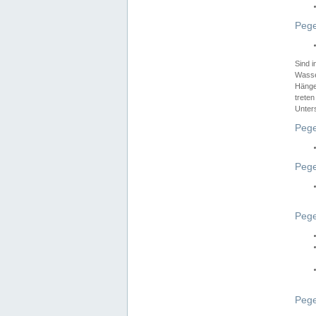
Pege
Sind 
Wasser
Hänge
treten
Unter
Pege
Pege
Pege
Pege