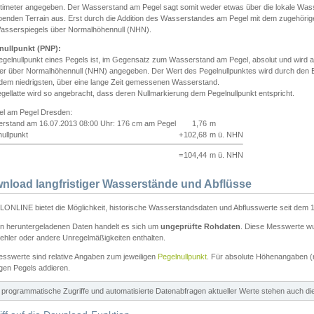
ntimeter angegeben. Der Wasserstand am Pegel sagt somit weder etwas über die lokale Wa
enden Terrain aus. Erst durch die Addition des Wasserstandes am Pegel mit dem zugehörig
asserspiegels über Normalhöhennull (NHN).
nullpunkt (PNP):
egelnullpunkt eines Pegels ist, im Gegensatz zum Wasserstand am Pegel, absolut und wir
ter über Normalhöhennull (NHN) angegeben. Der Wert des Pegelnullpunktes wird durch den Bet
 dem niedrigsten, über eine lange Zeit gemessenen Wasserstand.
gellatte wird so angebracht, dass deren Nullmarkierung dem Pegelnullpunkt entspricht.
iel am Pegel Dresden:
rstand am 16.07.2013 08:00 Uhr: 176 cm am Pegel
1,76
m
ullpunkt
+
102,68
m ü. NHN
=
104,44
m ü. NHN
nload langfristiger Wasserstände und Abflüsse
ONLINE bietet die Möglichkeit, historische Wasserstandsdaten und Abflusswerte seit dem 1
en heruntergeladenen Daten handelt es sich um
ungeprüfte Rohdaten
. Diese Messwerte wur
ehler oder andere Unregelmäßigkeiten enthalten.
esswerte sind relative Angaben zum jeweiligen
Pegelnullpunkt
. Für absolute Höhenangaben 
igen Pegels addieren.
ür programmatische Zugriffe und automatisierte Datenabfragen aktueller Werte stehen auch d