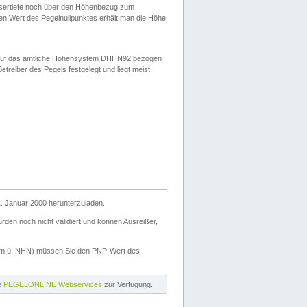
ssertiefe noch über den Höhenbezug zum
en Wert des Pegelnullpunktes erhält man die Höhe
d auf das amtliche Höhensystem DHHN92 bezogen
reiber des Pegels festgelegt und liegt meist
. Januar 2000 herunterzuladen.
den noch nicht validiert und können Ausreißer,
(m ü. NHN) müssen Sie den PNP-Wert des
ie
PEGELONLINE Webservices
zur Verfügung.