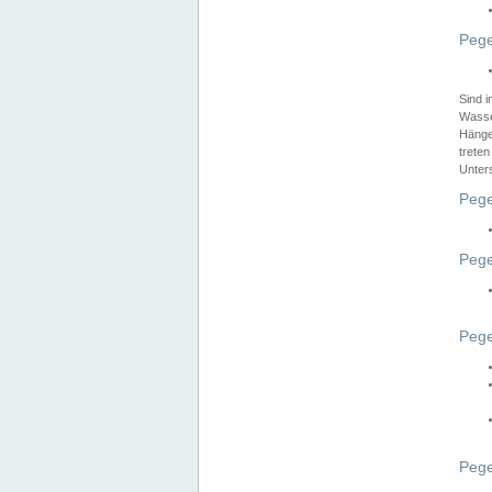
Pege
Sind 
Wasser
Hänge
treten
Unter
Pege
Pege
Pege
Pege