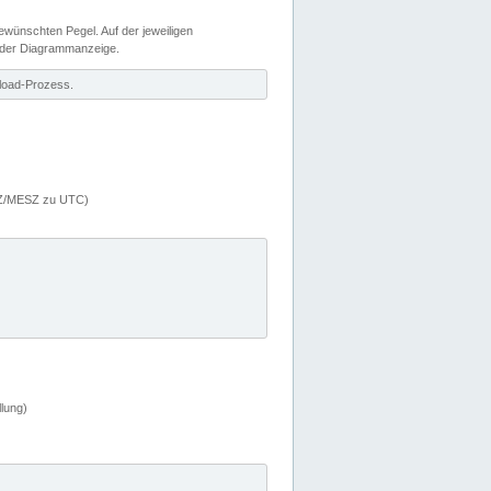
wünschten Pegel. Auf der jeweiligen
 der Diagrammanzeige.
load-Prozess.
MEZ/MESZ zu UTC)
lung)