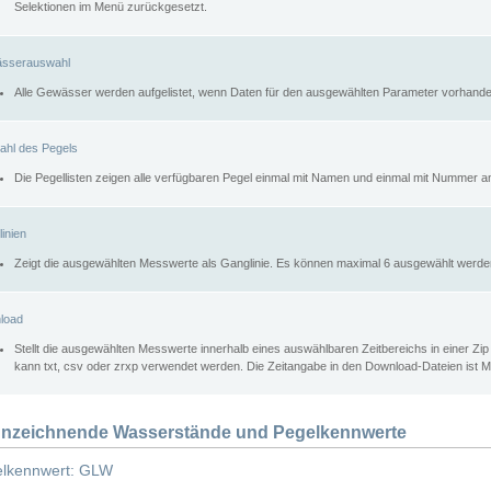
Selektionen im Menü zurückgesetzt.
sserauswahl
Alle Gewässer werden aufgelistet, wenn Daten für den ausgewählten Parameter vorhande
ahl des Pegels
Die Pegellisten zeigen alle verfügbaren Pegel einmal mit Namen und einmal mit Nummer a
inien
Zeigt die ausgewählten Messwerte als Ganglinie. Es können maximal 6 ausgewählt werde
load
Stellt die ausgewählten Messwerte innerhalb eines auswählbaren Zeitbereichs in einer Zi
kann txt, csv oder zrxp verwendet werden. Die Zeitangabe in den Download-Dateien ist 
nzeichnende Wasserstände und Pegelkennwerte
lkennwert: GLW