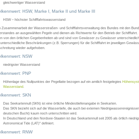
gleichwertiger Wasserstand
lkennwert: HSW, Marke I, Marke II und Marke III
HSW – höchster Schifffahrtswasserstand
in Zusammenarbeit der Wasserstraßen- und Schifffahrtsverwaltung des Bundes mit den Bund
standes an ausgewählten Pegeln und dienen als Richtwerte für den Betrieb der Schifffahrt. 
n von den örtlichen Gegebenheiten ab und sind von Gewässer zu Gewässer unterschiedlich
 unterschiedliche Beschränkungen (z.B. Sperrungen) für die Schifffahrt im jeweiligen Gewäss
schreitung wieder aufgehoben.
lkennwert: NSW
niedrigster Wasserstand
lkennwert: PNP
Höhenlage des Nullpunktes der Pegellatte bezogen auf ein amtlich festgelegtes
Höhensys
Wasserstand
.
lkennwert: SKN
Das Seekartennull (SKN) ist eine örtliche Mindesttiefenangabe in Seekarten.
Das SKN bezieht sich auf die Wassertiefe, die auch bei extemen Niedrigwasserereignissen
deutschen Bucht) kaum noch unterschritten wird.
In Deutschland und den Nordsee-Staaten ist das Seekartennull seit 2005 als örtlich nie
Astronomical Tide (LAT)" definiert.
lkennwert: RNW