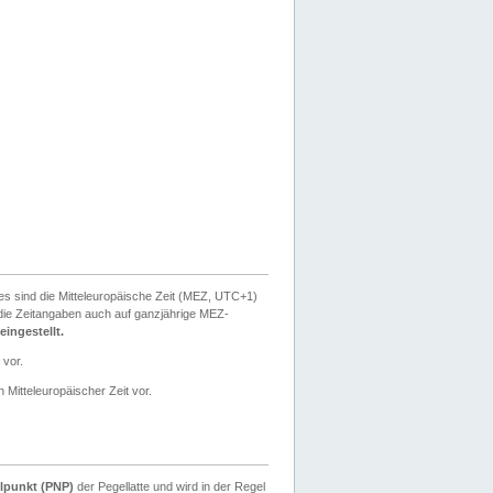
ies sind die Mitteleuropäische Zeit (MEZ, UTC+1)
ie Zeitangaben auch auf ganzjährige MEZ-
ingestellt.
 vor.
 Mitteleuropäischer Zeit vor.
lpunkt (PNP)
der Pegellatte und wird in der Regel