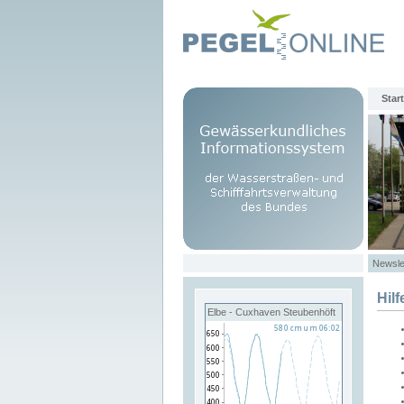
Start
Newsle
Hilf
Elbe - Cuxhaven Steubenhöft