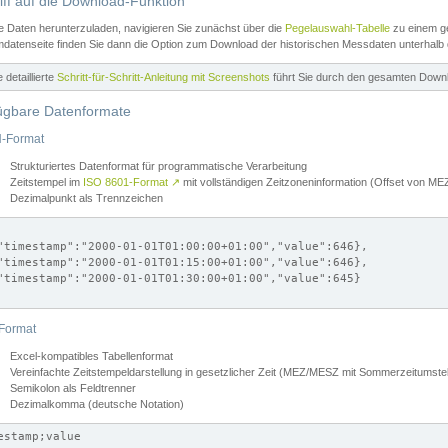
iff auf die Download-Funktion
e Daten herunterzuladen, navigieren Sie zunächst über die
Pegelauswahl-Tabelle
zu einem ge
datenseite finden Sie dann die Option zum Download der historischen Messdaten unterhalb
ne detaillierte
Schritt-für-Schritt-Anleitung mit Screenshots
führt Sie durch den gesamten Down
ügbare Datenformate
-Format
Strukturiertes Datenformat für programmatische Verarbeitung
Zeitstempel im
ISO 8601-Format
↗
mit vollständigen Zeitzoneninformation (Offset von 
Dezimalpunkt als Trennzeichen
"timestamp":"2000-01-01T01:00:00+01:00","value":646},

"timestamp":"2000-01-01T01:15:00+01:00","value":646},

"timestamp":"2000-01-01T01:30:00+01:00","value":645}

Format
Excel-kompatibles Tabellenformat
Vereinfachte Zeitstempeldarstellung in gesetzlicher Zeit (MEZ/MESZ mit Sommerzeitumstel
Semikolon als Feldtrenner
Dezimalkomma (deutsche Notation)
estamp;value
