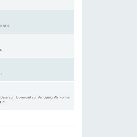
n sind.
n.
n.
p Datei zum Download zur Verfügung. Als Format
MEZ!