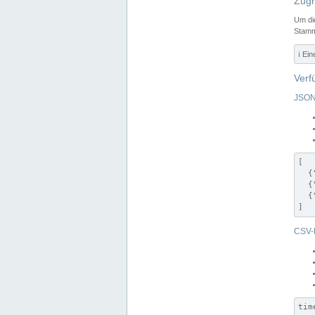
Zugr
Um di
Stamm
ℹ️ Ei
Verf
JSON
[

  {
  {
  {
]
CSV-
tim