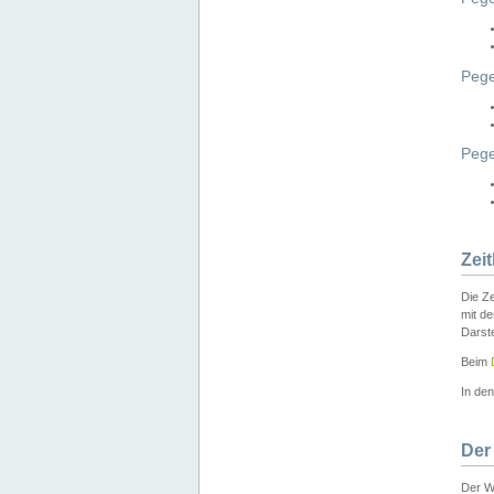
Pege
Peg
Zei
Die Ze
mit d
Darst
Beim
In de
Der
Der W