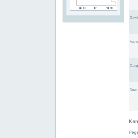
Gewä
Ausw
Gangl
Down
Ken
Pege