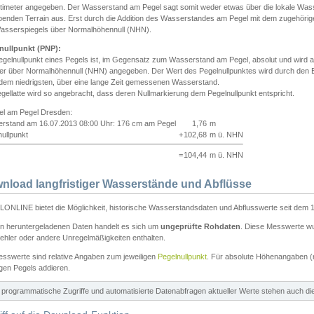
ntimeter angegeben. Der Wasserstand am Pegel sagt somit weder etwas über die lokale Wa
enden Terrain aus. Erst durch die Addition des Wasserstandes am Pegel mit dem zugehörig
asserspiegels über Normalhöhennull (NHN).
nullpunkt (PNP):
egelnullpunkt eines Pegels ist, im Gegensatz zum Wasserstand am Pegel, absolut und wir
ter über Normalhöhennull (NHN) angegeben. Der Wert des Pegelnullpunktes wird durch den Bet
 dem niedrigsten, über eine lange Zeit gemessenen Wasserstand.
gellatte wird so angebracht, dass deren Nullmarkierung dem Pegelnullpunkt entspricht.
iel am Pegel Dresden:
rstand am 16.07.2013 08:00 Uhr: 176 cm am Pegel
1,76
m
ullpunkt
+
102,68
m ü. NHN
=
104,44
m ü. NHN
nload langfristiger Wasserstände und Abflüsse
ONLINE bietet die Möglichkeit, historische Wasserstandsdaten und Abflusswerte seit dem 1
en heruntergeladenen Daten handelt es sich um
ungeprüfte Rohdaten
. Diese Messwerte wur
ehler oder andere Unregelmäßigkeiten enthalten.
esswerte sind relative Angaben zum jeweiligen
Pegelnullpunkt
. Für absolute Höhenangaben 
igen Pegels addieren.
ür programmatische Zugriffe und automatisierte Datenabfragen aktueller Werte stehen auch d