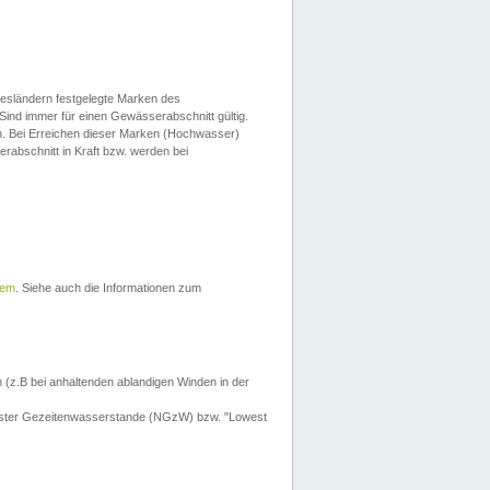
esländern festgelegte Marken des
Sind immer für einen Gewässerabschnitt gültig.
. Bei Erreichen dieser Marken (Hochwasser)
erabschnitt in Kraft bzw. werden bei
tem
. Siehe auch die Informationen zum
 (z.B bei anhaltenden ablandigen Winden in der
drigster Gezeitenwasserstande (NGzW) bzw. "Lowest