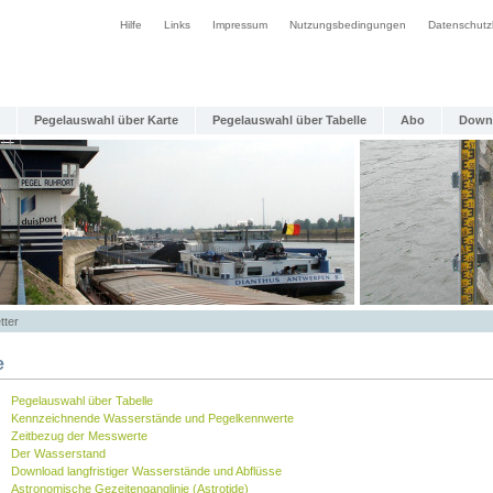
Hilfe
Links
Impressum
Nutzungsbedingungen
Datenschutz
Pegelauswahl über Karte
Pegelauswahl über Tabelle
Abo
Down
tter
e
Pegelauswahl über Tabelle
Kennzeichnende Wasserstände und Pegelkennwerte
Zeitbezug der Messwerte
Der Wasserstand
Download langfristiger Wasserstände und Abflüsse
Astronomische Gezeitenganglinie (Astrotide)