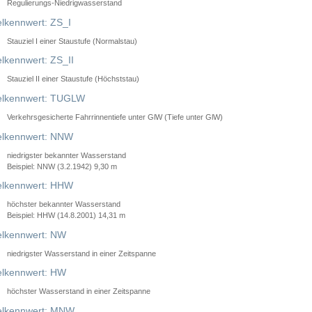
Regulierungs-Niedrigwasserstand
lkennwert: ZS_I
Stauziel I einer Staustufe (Normalstau)
lkennwert: ZS_II
Stauziel II einer Staustufe (Höchststau)
elkennwert: TUGLW
Verkehrsgesicherte Fahrrinnentiefe unter GlW (Tiefe unter GlW)
lkennwert: NNW
niedrigster bekannter Wasserstand
Beispiel: NNW (3.2.1942) 9,30 m
lkennwert: HHW
höchster bekannter Wasserstand
Beispiel: HHW (14.8.2001) 14,31 m
lkennwert: NW
niedrigster Wasserstand in einer Zeitspanne
lkennwert: HW
höchster Wasserstand in einer Zeitspanne
elkennwert: MNW