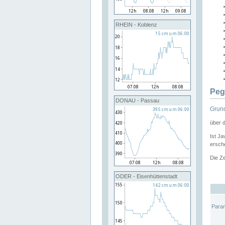
RHEIN - Koblenz
Peg
DONAU - Passau
Grund
über 
Ist Ja
ersche
Die Ze
ODER - Eisenhüttenstadt
Para