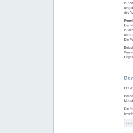
in Ze
umgeb
des W
Pegel
Der P
in Me
unter
Die Pe
Beisp
Wasse
Pegeln
Dow
PEGEL
Bei d
Messf
Die M
jeweil
ℹ️ F