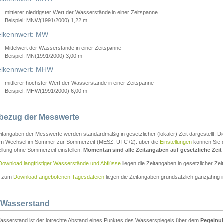
mittlerer niedrigster Wert der Wasserstände in einer Zeitspanne
Beispiel: MNW(1991/2000) 1,22 m
lkennwert: MW
Mittelwert der Wasserstände in einer Zeitspanne
Beispiel: MN(1991/2000) 3,00 m
elkennwert: MHW
mittlerer höchster Wert der Wasserstände in einer Zeitspanne
Beispiel: MHW(1991/2000) 6,00 m
tbezug der Messwerte
itangaben der Messwerte werden standardmäßig in gesetzlicher (lokaler) Zeit dargestellt. D
em Wechsel im Sommer zur Sommerzeit (MESZ, UTC+2). über die
Einstellungen
können Sie d
ellung ohne Sommerzeit einstellen.
Momentan sind alle Zeitangaben auf gesetzliche Zeit e
Download langfristiger Wasserstände und Abflüsse
liegen die Zeitangaben in gesetzlicher Zeit
n zum
Download angebotenen Tagesdateien
liegen die Zeitangaben grundsätzlich ganzjährig in
 Wasserstand
asserstand ist der lotrechte Abstand eines Punktes des Wasserspiegels über dem
Pegelnul