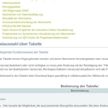
Höhensysteme
Einzugsgebiete
24h Regenradar DWD
Seezeichen von OpenSeaMap.org
Aktualität der Messwerte
Grenzwertüberschreitung der Messwerte
PEGELONLINE-Dienste
Open Source Projekt für die interaktive Online Visualisierung
Projektarbeit zur dynamischen Visualisierung von Messwerten
Generierung von QR-Codes für Pegelstammdatenseiten
elauswahl über Tabelle
legende Funktionsweise der Tabelle
die Tabelle können Pegel gefunden werden und deren Messwerte heruntergeladen oder visuali
vascript deaktiviert oder nicht verfügbar so muss jede Änderung mit der Bestätigung des "Filt
int nur bei deaktiviertem Javascript. Bei eingeschaltetem Javascript aktualisieren sich alle 
itstempel in den Dateien beim Download liegen ganzjährig in mitteleuropäischer Winterzeit vo
Bedienung der Tabelle:
Beschreibung
meter
Hier besteht die Möglichkeit, die auszuwertende Messgröße einzustellen. Bei einer Ände