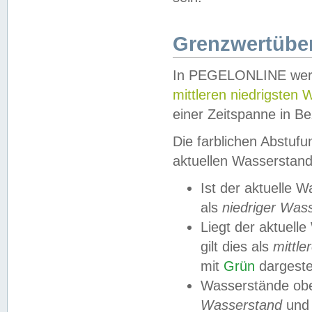
Grenzwertüber
In PEGELONLINE werde
mittleren niedrigsten
einer Zeitspanne in Be
Die farblichen Abstuf
aktuellen Wasserstand
Ist der aktuelle 
als
niedriger Was
Liegt der aktue
gilt dies als
mittle
mit
Grün
dargestel
Wasserstände obe
Wasserstand
und