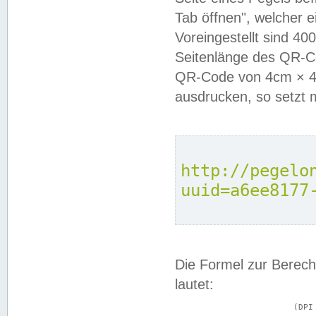
Tab öffnen", welcher 
Voreingestellt sind 4
Seitenlänge des QR-C
QR-Code von 4cm × 4c
ausdrucken, so setzt 
http://pegelo
uuid=a6ee8177
Die Formel zur Berech
lautet:
			(DPI × Druckkantenlänge in cm) ÷ 2,54 = Kantenlänge in Pixel
