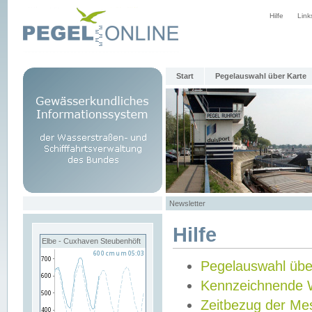
Hilfe
Link
Start
Pegelauswahl über Karte
Newsletter
Hilfe
Elbe - Cuxhaven Steubenhöft
Pegelauswahl übe
Kennzeichnende 
Zeitbezug der Me