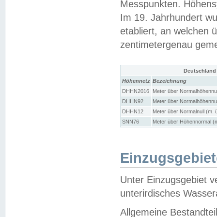
Messpunkten. Höhensy
Im 19. Jahrhundert wu
etabliert, an welchen 
zentimetergenau gem
Deutschland
Höhennetz
Bezeichnung
DHHN2016
Meter über Normalhöhennul
DHHN92
Meter über Normalhöhennul
DHHN12
Meter über Normalnull (m. 
SNN76
Meter über Höhennormal (m
Einzugsgebiet
Unter Einzugsgebiet v
unterirdisches Wasser
Allgemeine Bestandtei