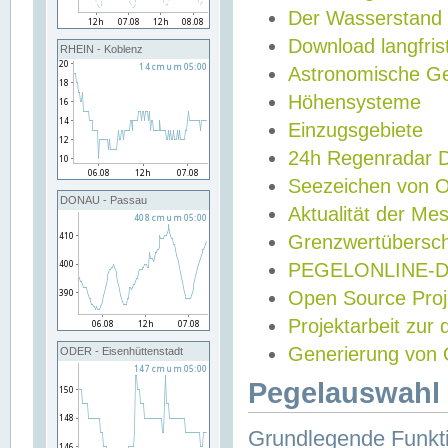
Der Wasserstand
Download langfris
RHEIN - Koblenz
Astronomische Gez
Höhensysteme
Einzugsgebiete
24h Regenradar
Seezeichen von 
DONAU - Passau
Aktualität der Me
Grenzwertübersch
PEGELONLINE-Di
Open Source Projek
Projektarbeit zur
Generierung von 
ODER - Eisenhüttenstadt
Pegelauswahl 
Grundlegende Funkti