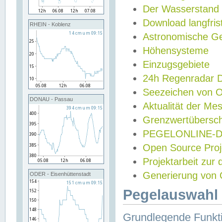
Der Wasserstand
Download langfris
RHEIN - Koblenz
Astronomische Gez
Höhensysteme
Einzugsgebiete
24h Regenradar
Seezeichen von 
DONAU - Passau
Aktualität der Me
Grenzwertübersch
PEGELONLINE-Di
Open Source Projek
Projektarbeit zur
Generierung von 
ODER - Eisenhüttenstadt
Pegelauswahl 
Grundlegende Funkti