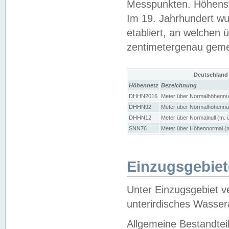
Messpunkten. Höhensy
Im 19. Jahrhundert wu
etabliert, an welchen 
zentimetergenau gem
Deutschland
Höhennetz
Bezeichnung
DHHN2016
Meter über Normalhöhennul
DHHN92
Meter über Normalhöhennul
DHHN12
Meter über Normalnull (m. 
SNN76
Meter über Höhennormal (m
Einzugsgebiet
Unter Einzugsgebiet v
unterirdisches Wasser
Allgemeine Bestandtei