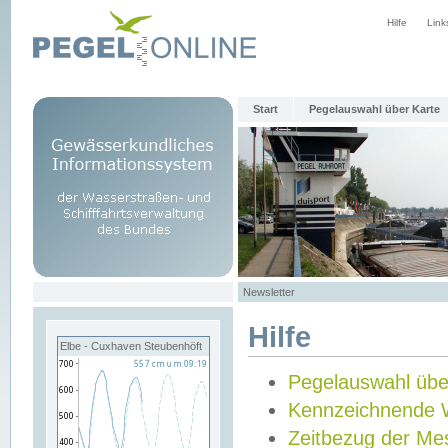
Hilfe
Link
Start
Pegelauswahl über Karte
Newsletter
Hilfe
Elbe - Cuxhaven Steubenhöft
Pegelauswahl übe
Kennzeichnende 
Zeitbezug der Me