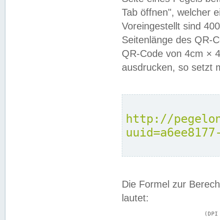
Tab öffnen", welcher 
Voreingestellt sind 4
Seitenlänge des QR-C
QR-Code von 4cm × 4c
ausdrucken, so setzt 
http://pegelo
uuid=a6ee8177
Die Formel zur Berech
lautet:
			(DPI × Druckkantenlänge in cm) ÷ 2,54 = Kantenlänge in Pixel
