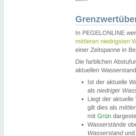
Grenzwertüber
In PEGELONLINE werde
mittleren niedrigsten
einer Zeitspanne in Be
Die farblichen Abstuf
aktuellen Wasserstand
Ist der aktuelle 
als
niedriger Was
Liegt der aktue
gilt dies als
mittle
mit
Grün
dargestel
Wasserstände obe
Wasserstand
und