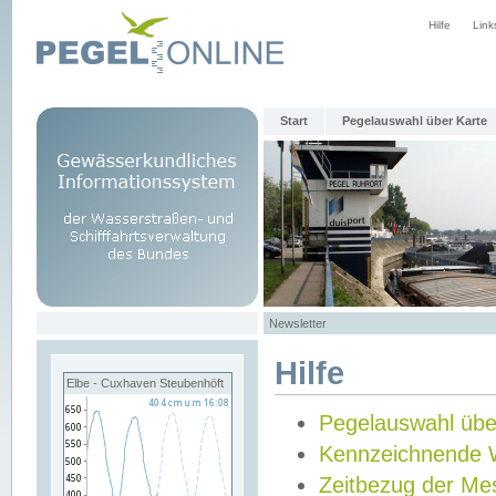
Hilfe
Link
Start
Pegelauswahl über Karte
Newsletter
Hilfe
Elbe - Cuxhaven Steubenhöft
Pegelauswahl übe
Kennzeichnende 
Zeitbezug der Me