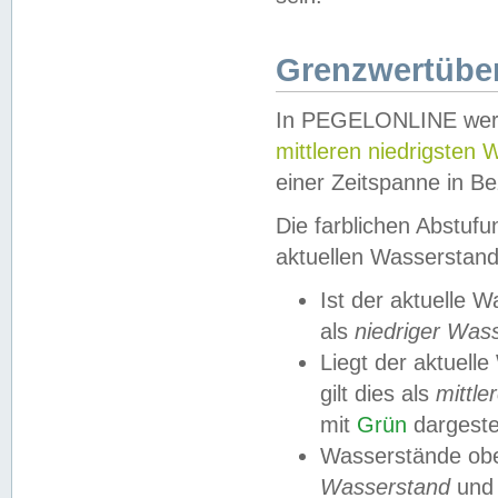
Grenzwertüber
In PEGELONLINE werde
mittleren niedrigsten
einer Zeitspanne in Be
Die farblichen Abstuf
aktuellen Wasserstand
Ist der aktuelle 
als
niedriger Was
Liegt der aktue
gilt dies als
mittle
mit
Grün
dargestel
Wasserstände obe
Wasserstand
und