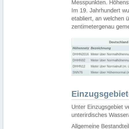
Messpunkten. Höhensy
Im 19. Jahrhundert wu
etabliert, an welchen 
zentimetergenau gem
Deutschland
Höhennetz
Bezeichnung
DHHN2016
Meter über Normalhöhennul
DHHN92
Meter über Normalhöhennul
DHHN12
Meter über Normalnull (m. 
SNN76
Meter über Höhennormal (m
Einzugsgebiet
Unter Einzugsgebiet v
unterirdisches Wasser
Allgemeine Bestandtei