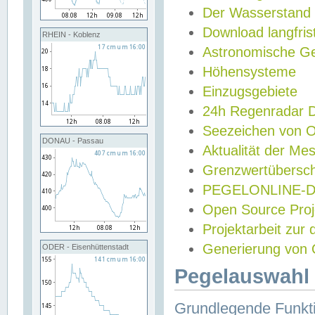
Der Wasserstand
Download langfris
RHEIN - Koblenz
Astronomische Gez
Höhensysteme
Einzugsgebiete
24h Regenradar
Seezeichen von 
DONAU - Passau
Aktualität der Me
Grenzwertübersch
PEGELONLINE-Di
Open Source Projek
Projektarbeit zur
Generierung von 
ODER - Eisenhüttenstadt
Pegelauswahl 
Grundlegende Funkti