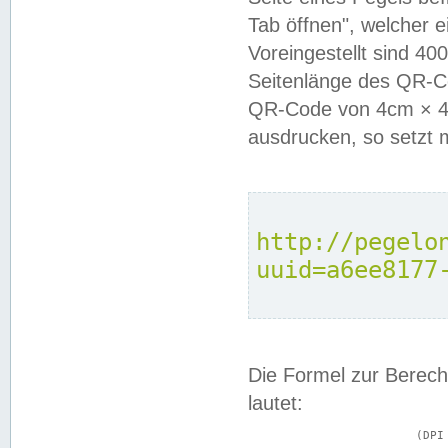
Tab öffnen", welcher 
Voreingestellt sind 4
Seitenlänge des QR-C
QR-Code von 4cm × 4c
ausdrucken, so setzt 
http://pegelo
uuid=a6ee8177
Die Formel zur Berech
lautet:
			(DPI × Druckkantenlänge in cm) ÷ 2,54 = Kantenlänge in Pixel
