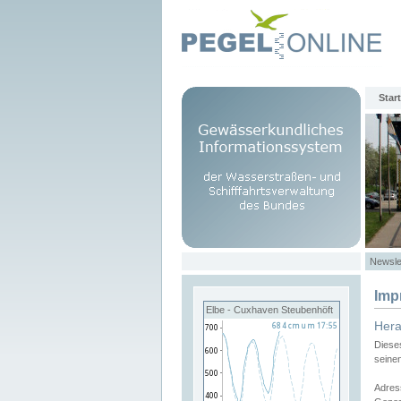
Start
Newsle
Imp
Elbe - Cuxhaven Steubenhöft
Her
Diese
seine
Adres