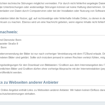
chten technische Störungen möglichst vermeiden. Für durch nicht fehlerfrei angelegte Dateien
gte Unterbrechungen oder anderweitige Störungen können wir keine Haftung übernehmen. Glei
terladen von Daten durch Computerviren oder bei der Installation oder Nutzung von Softwar
daktion bittet die Nutzer, ggf. auf rechtswidrige oder fehlerhafte Inhalte Dritter, zu denen in d
ksam zu machen. Ebenso wird um eine Nachricht gebeten, wenn eigene Inhalte nicht fehlerfrei
dnachweis:
nd Dienstsitz Bonn
asteler Straße 8
 Bonn
iterverwendung der Bilder ist nur nach vorheriger Vereinbarung mit dem ITZBund erlaubt. Die
deten Bilder sind geklärt. Sollte sich trotzdem jemand in seinen Rechten verletzt fühlen, m
ngsbedingungen für den Download von Bilddateien / Grafiken aus dem Internetangebot des I
entlichten Bilder und Grafiken dürfen ohne vorherige Absprache mit der Internetredaktion (pe
röffentlicht werden.
ks zu Webseiten anderer Anbieter
Online-Angebot enthält Links zu Webseiten anderer Anbieter. Wir haben keinen Einfluss darau
schutzbestimmungen einhalten.