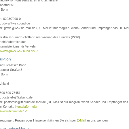
aldirektion Wasserstraßen und Schifffahrt
opsthof 51
 Bonn
on: 0228/7090-0
l: gdws@wsv.bund.de
il: gdws@wsv.de-mail.de (DE-Mail ist nur möglich, wenn Sender und Empfänger das DE-Mail
rstraßen- und Schifffahrtsverwaltung des Bundes (WSV)
schäftsbereich des
sministeriums für Verkehr
://www.gdws.wsv.bund.de/
↗
uktion
nd Dienstsitz Bonn
asteler Straße 8
 Bonn
chland
 0800 800 75451
: poststelle@itzbund.de
il: poststelle@itzbund.de-mail.de (DE-Mail ist nur möglich, wenn Sender und Empfänger das
er Kontakt:
Kontaktformular
//www.itzbund.de/
↗
nregungen, Fragen oder Hinweisen können Sie sich per
E-Mail
an uns wenden.
wareentwicklung