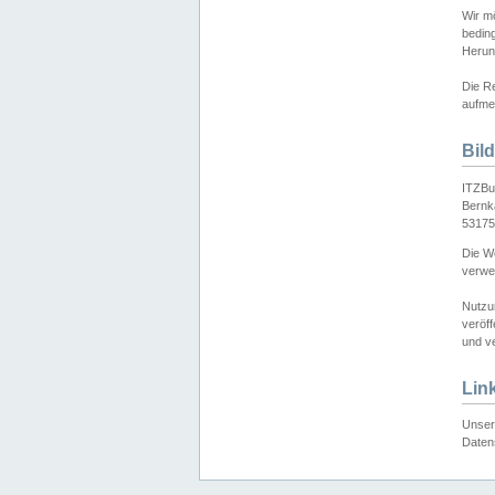
Wir mö
bedin
Herun
Die Re
aufmer
Bil
ITZBu
Bernk
53175
Die We
verwen
Nutzu
veröff
und ve
Lin
Unser 
Daten