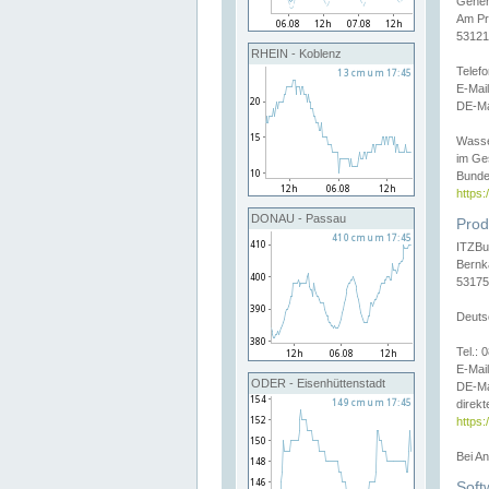
Gener
Am Pr
53121
RHEIN - Koblenz
Telef
E-Mai
DE-Ma
Wasse
im Ge
Bunde
https
DONAU - Passau
Prod
ITZBu
Bernk
53175
Deuts
Tel.:
E-Mail
ODER - Eisenhüttenstadt
DE-Ma
direkt
https:
Bei A
Soft