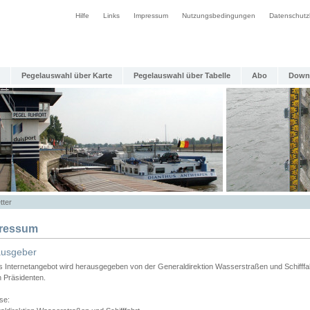
Hilfe
Links
Impressum
Nutzungsbedingungen
Datenschutz
Pegelauswahl über Karte
Pegelauswahl über Tabelle
Abo
Down
tter
ressum
ausgeber
s Internetangebot wird herausgegeben von der Generaldirektion Wasserstraßen und Schifffa
n Präsidenten.
se: