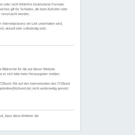
 oder nicht fehlerfrei strukturierte Formate
ches gilt für Schäden, die beim Aufrufen oder
e verursacht werden.
er Internetpräsenz ein Link unterhalten wird,
, aktuell oder vollständig sind.
 Bildrechte für die auf dieser Website
öge er sich bitte beim Herausgeber melden.
TZBund: Die auf den Internetseiten des ITZBund
gelonline@itzbund.de) nicht anderweitig genutzt
f, dass diese Anbieter die