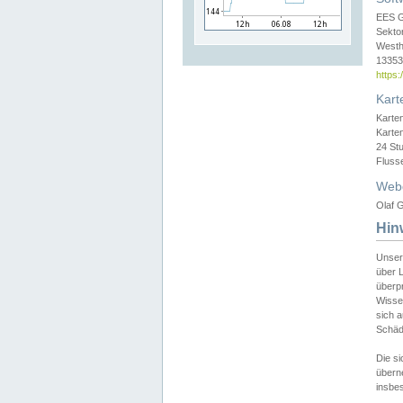
EES 
Sekto
Westh
13353 
https
Kart
Karte
Karte
24 St
Fluss
Web
Olaf G
Hin
Unser
über L
überpr
Wissen
sich a
Schäde
Die si
überne
insbes