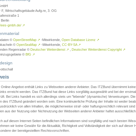
GmbH
r F, Wirtschaftsgebäude Aufg.re, 3. OG
afenstraße 1
Berlin
://ees-gmbh.de/
↗
enmaterial
ndaten ©
OpenStreetMap
↗
-Mitwirkende,
Open Database Lizenz
↗
nkacheln ©
OpenSeaMap
↗
-Mitwirkende,
CC-BY-SA
↗
unden Regenradar ©
Deutscher Wetterdienst
↗
,
Deutscher Wetterdienst Copyright
↗
einzugsgebiete ©
BfG
↗
design
ottschall
weis
 Online-Angebot enthält Links zu Webseiten anderer Anbieter. Das ITZBund übernimmt keine V
inks erreicht werden. Das ITZBund hat diese Links sorgfältig ausgewählt und bei der erstmal
üft. Bei Links handelt es sich allerdings stets um "lebende" (dynamische) Verweisungen. Die
 des ITZBund geändert worden sein. Eine kontinuierliche Prüfung der Inhalte ist weder beab
usdrücklich von allen Inhalten, die möglicherweise straf- oder haftungsrechtlich relevant sin
n aus der Nutzung oder Nichtnutzung der Webseiten anderer Anbieter haftet ausschließlich d
ch auf diesen Internet-Seiten befindlichen Informationen sind sorgfältig und nach besten 
hmen wir keine Gewähr für die Aktualität, Richtigkeit und Vollständigkeit der sich auf diese
ondere der bereitgestellten Rechtsvorschriften.